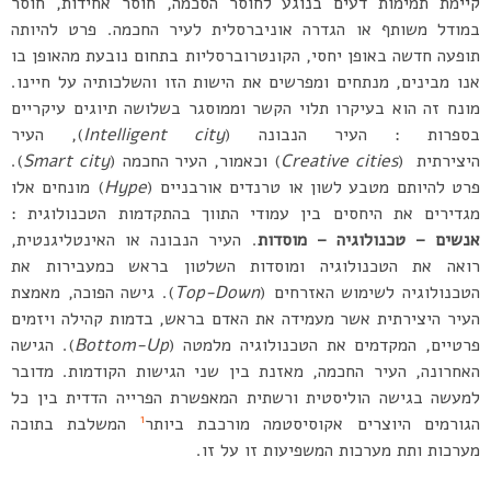
קיימת תמימות דעים בנוגע לחוסר הסכמה, חוסר אחידות, חוסר
במודל משותף או הגדרה אוניברסלית לעיר החכמה. פרט להיותה
תופעה חדשה באופן יחסי, הקונטרוברסליות בתחום נובעת מהאופן בו
אנו מבינים, מנתחים ומפרשים את הישות הזו והשלכותיה על חיינו.
מונח זה הוא בעיקרו תלוי הקשר וממוסגר בשלושה תיוגים עיקריים
בספרות : העיר הנבונה (
city
Intelligent
), העיר
היצירתית (
cities
Creative
) וכאמור, העיר החכמה (
city
Smart
).
פרט להיותם מטבע לשון או טרנדים אורבניים (
Hype
) מונחים אלו
מגדירים את היחסים בין עמודי התווך בהתקדמות הטכנולוגית :
אנשים – טכנולוגיה – מוסדות
. העיר הנבונה או האינטליגנטית,
רואה את הטכנולוגיה ומוסדות השלטון בראש כמעבירות את
הטכנולוגיה לשימוש האזרחים (
Top-Down
). גישה הפוכה, מאמצת
העיר היצירתית אשר מעמידה את האדם בראש, בדמות קהילה ויזמים
פרטיים, המקדמים את הטכנולוגיה מלמטה (
Bottom-Up
). הגישה
האחרונה, העיר החכמה, מאזנת בין שני הגישות הקודמות. מדובר
למעשה בגישה הוליסטית ורשתית המאפשרת הפרייה הדדית בין כל
1
הגורמים היוצרים אקוסיסטמה מורכבת ביותר
המשלבת בתוכה
מערכות ותת מערכות המשפיעות זו על זו.