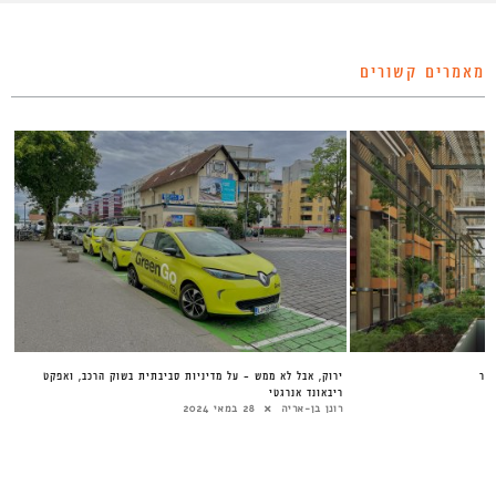
מאמרים קשורים
יר
ירוק, אבל לא ממש – על מדיניות סביבתית בשוק הרכב, ואפקט
ריבאונד אנרגטי
רונן בן-אריה
28 במאי 2024