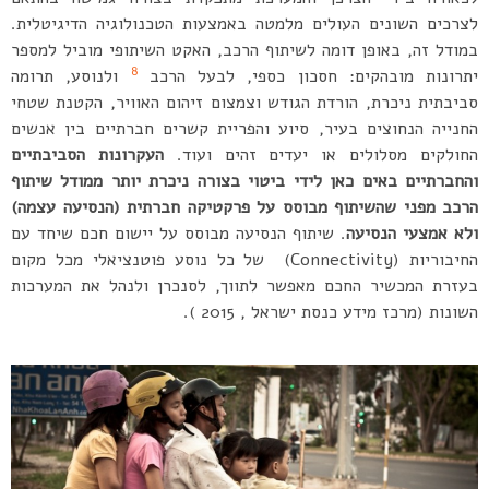
לצרכים השונים העולים מלמטה באמצעות הטכנולוגיה הדיגיטלית.
במודל זה, באופן דומה לשיתוף הרכב, האקט השיתופי מוביל למספר
8
יתרונות מובהקים: חסכון כספי, לבעל הרכב
ולנוסע, תרומה
סביבתית ניכרת, הורדת הגודש וצמצום זיהום האוויר, הקטנת שטחי
החנייה הנחוצים בעיר, סיוע והפריית קשרים חברתיים בין אנשים
החולקים מסלולים או יעדים זהים ועוד.
העקרונות הסביבתיים
והחברתיים באים כאן לידי ביטוי בצורה ניכרת יותר ממודל שיתוף
הרכב מפני שהשיתוף מבוסס על פרקטיקה חברתית (הנסיעה עצמה)
ולא אמצעי הנסיעה
. שיתוף הנסיעה מבוסס על יישום חכם שיחד עם
החיבוריות (Connectivity) של כל נוסע פוטנציאלי מכל מקום
בעזרת המכשיר החכם מאפשר לתווך, לסנכרן ולנהל את המערכות
השונות (מרכז מידע כנסת ישראל , 2015 ).