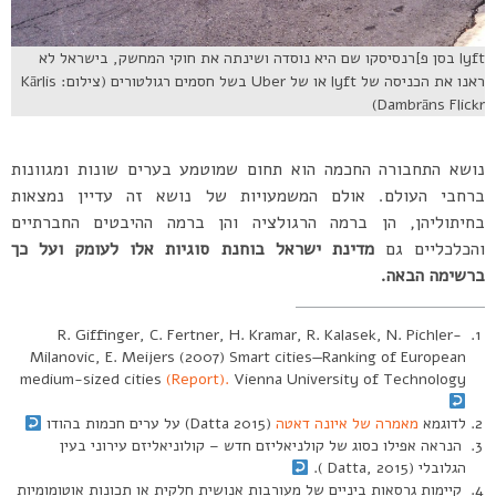
lyft בסן פ]רנסיסקו שם היא נוסדה ושינתה את חוקי המחשק, בישראל לא
ראנו את הכניסה של lyft או של Uber בשל חסמים רגולטורים (צילום: Kārlis
Dambrāns Flickr)
נושא התחבורה החכמה הוא תחום שמוטמע בערים שונות ומגוונות
ברחבי העולם. אולם המשמעויות של נושא זה עדיין נמצאות
בחיתוליהן, הן ברמה הרגולציה והן ברמה ההיבטים החברתיים
והכלכליים גם
מדינת ישראל בוחנת סוגיות אלו לעומק ועל כך
ברשימה הבאה.
R. Giffinger, C. Fertner, H. Kramar, R. Kalasek, N. Pichler-
Milanovic, E. Meijers (2007) Smart cities—Ranking of European
medium-sized cities
(Report).
Vienna University of Technology
לדוגמא
מאמרה של איונה דאטה
(Datta 2015) על ערים חכמות בהודו
הנראה אפילו כסוג של קולניאליזם חדש – קולוניאליזם עירוני בעין
הגלובלי (Datta, 2015 ).
קיימות גרסאות ביניים של מעורבות אנושית חלקית או תכונות אוטומומיות