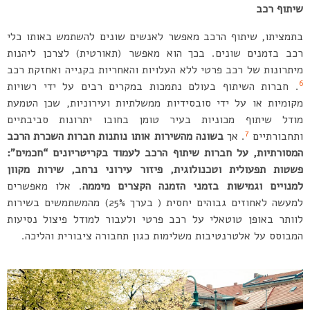
שיתוף רכב
בתמציתו, שיתוף הרכב מאפשר לאנשים שונים להשתמש באותו כלי
רכב בזמנים שונים. בכך הוא מאפשר (תאורטית) לצרכן ליהנות
מיתרונות של רכב פרטי ללא העלויות והאחריות בקנייה ואחזקת רכב
6
. חברות השיתוף בעולם נתמכות במקרים רבים על ידי רשויות
מקומיות או על ידי סובסידיות ממשלתיות ועירוניות, שכן הטמעת
מודל שיתוף מכוניות בעיר טומן בחובו יתרונות סביבתיים
7
ותחבורתיים
. אך
בשונה מהשירות אותו נותנות חברות השכרת הרכב
המסורתיות, על חברות שיתוף הרכב לעמוד בקריטריונים “חכמים”:
פשטות תפעולית וטכנולוגית, פיזור עירוני נרחב, שירות מקוון
למנויים וגמישות בזמני הזמנה הקצרים מיממה
. אלו מאפשרים
למעשה לאחוזים גבוהים יחסית ( בערך 25%) מהמשתמשים בשירות
לוותר באופן טוטאלי על רכב פרטי ולעבור למודל פיצול נסיעות
המבוסס על אלטרנטיבות משלימות כגון תחבורה ציבורית והליכה.