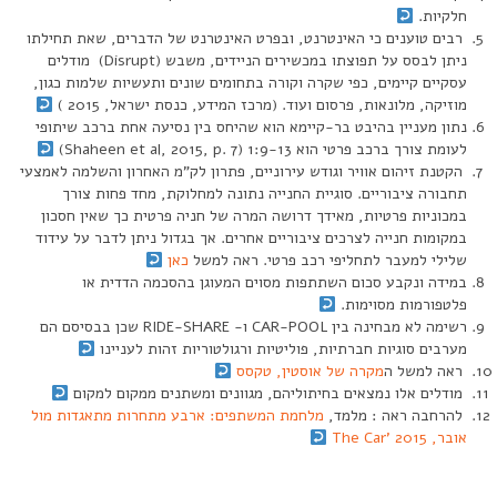
חלקיות.
רבים טוענים כי האינטרנט, ובפרט האינטרנט של הדברים, שאת תחילתו
ניתן לבסס על תפוצתו במכשירים הניידים, משבש (Disrupt) מודלים
עסקיים קיימים, כפי שקרה וקורה בתחומים שונים ותעשיות שלמות כגון,
מוזיקה, מלונאות, פרסום ועוד. (מרכז המידע, כנסת ישראל, 2015 )
נתון מעניין בהיבט בר-קיימא הוא שהיחס בין נסיעה אחת ברכב שיתופי
לעומת צורך ברכב פרטי הוא 1:9-13 (Shaheen et al, 2015, p. 7)
הקטנת זיהום אוויר וגודש עירוניים, פתרון לק”מ האחרון והשלמה לאמצעי
תחבורה ציבוריים. סוגיית החנייה נתונה למחלוקת, מחד פחות צורך
במכוניות פרטיות, מאידך דרושה המרה של חניה פרטית כך שאין חסכון
במקומות חנייה לצרכים ציבוריים אחרים. אך בגדול ניתן לדבר על עידוד
שלילי למעבר לתחליפי רכב פרטי. ראה למשל
כאן
במידה ונקבע סכום השתתפות מסוים המעוגן בהסכמה הדדית או
פלטפורמות מסוימות.
רשימה לא מבחינה בין CAR-POOL ו- RIDE-SHARE שכן בבסיסם הם
מערבים סוגיות חברתיות, פוליטיות ורגולטוריות זהות לעניינו
ראה למשל ה
מקרה של אוסטין, טקסס
מודלים אלו נמצאים בחיתוליהם, מגוונים ומשתנים ממקום למקום
להרחבה ראה : מלמד,
מלחמת המשתפים: ארבע מתחרות מתאגדות מול
אובר, The Car’ 2015