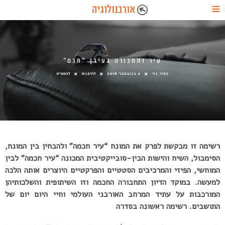
עיר ותחבורה בעידן “חכם”
כפיר נוי
2 בנובמבר 2016
להיפגש
להמציא
רשימה זו מבקשת לפרק את המונח “עיר חכמה” ולהבחין בין המונח,
הסימבול, השיח והישות הבין-סובייקטיבית המכונה “עיר חכמה” לבין
המוחשי, הפיזי והמרכיבים הסטטיים והפרקטיים היוצרים אותה הלכה
למעשה. במוקד הדיון התחבורה החכמה וזו השיתופית והשלכותיהן
המורכבות על עתיד המרחב האורבני העולמי וחיי היום יום של
התושבים. רשימה ראשונה בסדרה