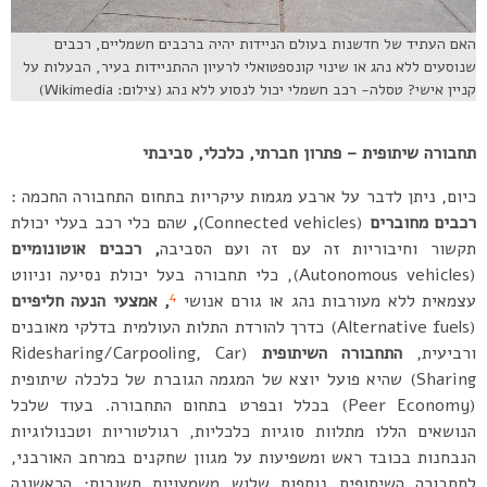
האם העתיד של חדשנות בעולם הניידות יהיה ברכבים חשמליים, רכבים
שנוסעים ללא נהג או שינוי קונספטואלי לרעיון ההתניידות בעיר, הבעלות על
קניין אישי? טסלה- רכב חשמלי יכול לנסוע ללא נהג (צילום: Wikimedia)
תחבורה שיתופית – פתרון חברתי, כלכלי, סביבתי
כיום, ניתן לדבר על ארבע מגמות עיקריות בתחום התחבורה החכמה :
רכבים מחוברים
(Connected vehicles)
,
שהם כלי רכב בעלי יכולת
תקשור וחיבוריות זה עם זה ועם הסביבה
, רכבים אוטונומיים
(Autonomous vehicles), כלי תחבורה בעל יכולת נסיעה וניווט
4
עצמאית ללא מעורבות נהג או גורם אנושי
, אמצעי הנעה חליפיים
(Alternative fuels) כדרך להורדת התלות העולמית בדלקי מאובנים
ורביעית,
התחבורה השיתופית
(Ridesharing/Carpooling, Car
Sharing) שהיא פועל יוצא של המגמה הגוברת של כלכלה שיתופית
(Peer Economy) בכלל ובפרט בתחום התחבורה. בעוד שלכל
הנושאים הללו מתלוות סוגיות כלכליות, רגולטוריות וטכנולוגיות
הנבחנות בכובד ראש ומשפיעות על מגוון שחקנים במרחב האורבני,
לתחבורה השיתופית נוספות שלוש משמעויות חשובות: הראשונה