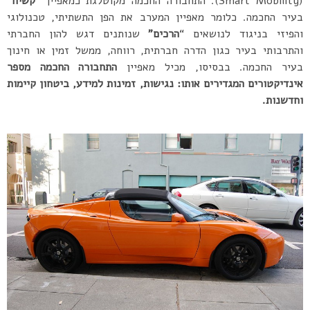
(Smart Mobility). התחבורה החכמה מקוטלגת כמאפיין
“קשיח”
בעיר החכמה. כלומר מאפיין המערב את הפן התשתיתי, טכנולוגי
והפיזי בניגוד לנושאים “
הרכים”
שנותנים דגש להון החברתי
והתרבותי בעיר כגון הדרה חברתית, רווחה, ממשל זמין או חינוך
בעיר החכמה. בבסיסו, מכיל מאפיין
התחבורה החכמה מספר
אינדיקטורים המגדירים אותו: נגישות, זמינות למידע, ביטחון קיימות
וחדשנות.