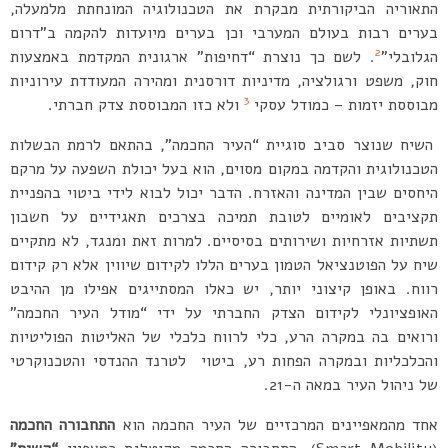
התאוריה הביקורתית מבקרת את הטכנולוגיה המונחתת מלמעלה,
בערים רבות בעולם המערבי וכן בערים מיועדות להקמה ב”דרום
2
הגלובלי”
. לשם כך נוצרת “דחיפות” ארגונית המקדמת באמצעות
חוק, משפט ורגולציה, מדיניות דורסנית ומהירה המעודדת עירוניות
3
מבוססת יזמות – כמודל עסקי
ולא כזו המבוססת צדק חברתי.
השיח שנוצר סביב סוגיית “העיר החכמה”, בהתאם לרמת הבשלות
הטכנולוגית והקדמה במקום מסוים, הוא בעל יכולת השפעה על מרקם
היחסים שבין המדינה והאזרח. הדבר יכול לבוא לידי ביטוי בהפניית
תקציבים לאומיים לטובת תמיכה בצרכים תאגידיים על חשבון
תשתיות אזרחיות ושירותים בסיסיים. למרות זאת ומנגד, לא מתקיים
שיח על הפוטנציאל הטמון בערים הללו לקידום שיווין אלא רק קידום
רווח. באופן קיצוני יותר, יש כאלו המסתייגים אפילו מן ההיבט
האופציונלי לקידום הצדק החברתי על ידי “מודל העיר החכמה”
ורואים בה במקרה הרע, כלי לרווח כלכלי של האליטות הפוליטיות
והכלכליות ובמקרה הפחות רע, ביטוי לטרנד ההנדסי והטכנוקרטי
של ניהול העיר במאה ה-21.
אחד מהמאפיינים המרכזיים של העיר החכמה הוא
התחבורה החכמה