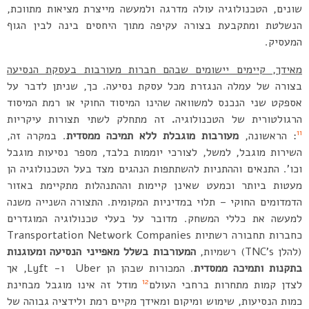
שונים, הטכנולוגיה עולה מדרגה ולמעשה מייצרת מציאות מתווכת,
הנשלטת ומתקבעת בצורה עקיפה מתוך היחסים בינה לבין הגוף
המעסיק.
מאידך, קיימים יישומים שבהם חברות מעורבות בעסקת הנסיעה
בצורה של עמלה הנגזרת מכל עסקת נסיעה. כך, שניתן לדבר על
אספקט שני הנכנס למשוואה שהינו המיסוד החוקי או רמת המיסוד
הרגולטורית של הטכנולוגיה
.
זה מתחלק לשתי תצורות עיקריות
11
: הראשונה,
מעורבות מוגבלת ללא תמיכה ממסדית
. במקרה זה,
השירות מוגבל, למשל, לצורכי יוממות בלבד, מספר נסיעות מוגבל
וכו’. התנאים וההתניות להשתתפות הנהגים מצד בעל הטכנולוגיה הן
מעטות ביותר וכמעט שאינן קיימות וההתנהלות מתקיימת באזור
הדמדומים החוקי – תלוי במדיניות המקומית. התצורה השנייה משנה
למעשה את כללי המשחק. מדובר על בעלי טכנולוגיה המוגדרים
כחברות תחבורה רשתיות Transportation Network Companies
(להלן TNC’s) רשמיות,
המעורבות בשלל מאפייני הנסיעה ומעוגנות
בתקנות ותמיכה ממסדית
. המכורות שבהן הן Uber ו- Lyft, אך
12
לצדן קמות מתחרות ברחבי העולם
מודל זה אינו מוגבל מבחינת
כמות הנסיעות, שימוש ומיקום ומאידך מקיים רמת ולידציה גבוהה של