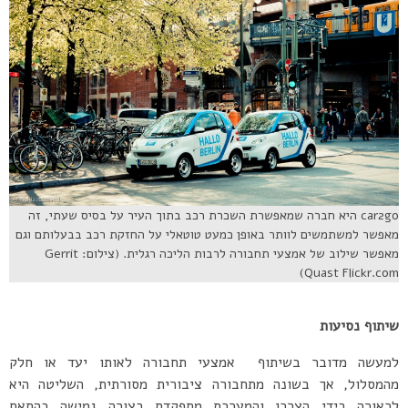
car2go היא חברה שמאפשרת השכרת רכב בתוך העיר על בסיס שעתי, זה
מאפשר למשתמשים לוותר באופן כמעט טוטאלי על החזקת רכב בבעלותם וגם
מאפשר שילוב של אמצעי תחבורה לרבות הליכה רגלית. (צילום: Gerrit
Quast Flickr.com)
שיתוף נסיעות
למעשה מדובר בשיתוף אמצעי תחבורה לאותו יעד או חלק
מהמסלול, אך בשונה מתחבורה ציבורית מסורתית, השליטה היא
לכאורה בידי הצרכן והמערכת מתפקדת בצורה גמישה בהתאם