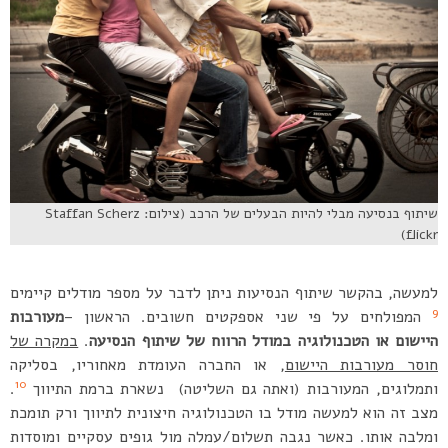
שיתוף בנסיעה מבלי להיות הבעלים של הרכב (צילום: Staffan Scherz
flickr)
למעשה, בהקשר שיתוף הנסיעות ניתן לדבר על מספר מודלים קיימים
9
המפולחים על פי שני אספקטים חשובים. הראשון –
מעורבות
היישום או הטכנולוגיה במודל הרווח של שיתוף הנסיעה
.
במקרה של
חוסר מעורבות היישום
, או החברה העומדת מאחוריו, בסליקה
10
ותמלוגים, המעורבות (ואתה גם השליטה) נשארת ברמת התיווך
.
מצב זה הוא למעשה מודל בו הטכנולוגיה חיצונית לתיווך ורק תומכת
ומלבה אותו. כאשר נגבה תשלום/עמלה מול גופים עסקיים ומוסדות