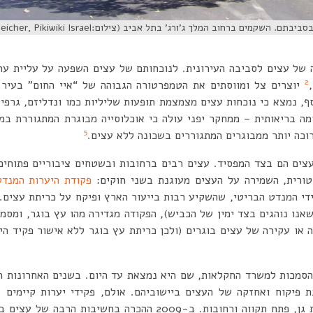
ם ברחוב המלך ג’ורג’ בתל אביב (צילום:Dr. Avishai Teicher, Pikiwiki Israel)
ה של עצים לסביבה העירונית. לנוכחותם של עצים השפעה על עליית ערכ
2
,
יוצרים צל ומווסתים את הטמפרטורה הגבוהה של “איי החום” בעיר 
, נמצא כי נוכחות עצים מצמצמת תופעות שליליות כמו ונדליזם, גרפי
מה בריאותית – ממחקר יפני עולה כי אוכלוסייה מבוגרת המתגוררת במ
5
וכה יותר ממבוגרים המתגוררים בשכונה ללא עצים
.
צים הם בצד המפסיד. עצים רבים ברחובות ובשטחים ציבוריים פתוחים
טורית, השמירה על העצים מעוגנת בשני חוקים:
פקודת היערות המנדט
ידי המנדט הבריטי, שהשקיע רבות בייעור הארץ ופיקח על כריתת עצים
שאנו נוהגים בצד ימין של הכביש), הפקודה מגדירה מהו עץ בוגר, ומסמ
או עקירה של עצים בוגרים (ולכן כריתת עץ בוגר ללא אישור פקיד הי
הסמכות למשרד החקלאות, שם היא נמצאת עד היום. בשנים האחרונות 
בת פיקוח ואחזקה של העצים ביישוביהם. אולם, פקידי יערות קיימים 
ירושלים, תל אביב-יפו, רמת גן, פתח תקווה ורחובות. ב-2009 ההכרה