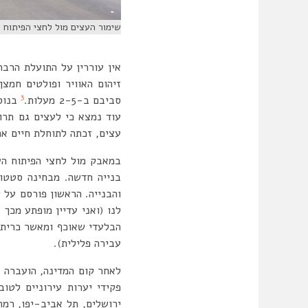
שימור העצים מול לחצי הפיתוח בסביבתם. השקמי
אין עוררין על התועלת הרב
זיהום האוויר ופולטים חמצן
3
סביבם ב-2-5 מעלות
.
בנוסף
עוד נמצא כי לעצים גם תרו
עצים, זכתה לתוחלת חיים אר
במאבק מול לחצי הפיתוח הע
בנייה חדשה. מבחינה סטטו
והבנייה. הראשון פורסם על 
לנו (ואני עדיין מופתע מכך 
הבלעדי שאוכף ומאשר כריתה 
עבירה פלילית).
לאחר קום המדינה, הועברה 
פקידי יערות עירוניים לטו