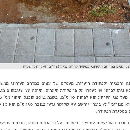
 עצים במרחב העירוני ממשיך להיות פגיע (צילום: אילן גולדשטיין)
ון והבנייה ולפקודת היערות, מעמדם של עצים במרחב העירוני ממשיך
ההגדרה ל”עץ ב
שייעו
 במסגרת הפקודה.
י בחובת ההתייעצות עם פקיד היערות. על פי הנוסח החדש, חובת ההתייע
רק בתכנית מפורטת ששטחה 35 דונם ומעלה ובשטחה לפחות 50 עצים 