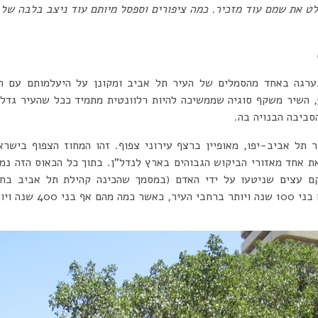
ט את שמם עוד מזכיר. כמה ציפורים וספסל מיותם עוד ניצב בלבה של 
ערגה באחד מהסמלים של העיר תל אביב ומקונן על היעלמותם עם ה
שנכתב בתחילת שנות ה-50, השיר משקף סוגיה שממשיכה להיות רלוונטית מתמיד ככל שהע
סביבה הבנויה בה.
ר תל אביב-יפו, מאופיין ברצף עירוני צפוף. זהו המחוז הצפוף בישרא
את אחד מאזורי הביקוש הגבוהים בארץ לנדל”ן. בתוך כל הכאוס הזה נ
ם עצים שניטעו על ידי האדם (במסמך שהכינה קהילת תל אביב בח
 בני 400 שנה ויותר).