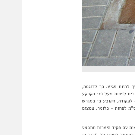
 להיות פגיע. כך לדוגמה,
וגר”, אשר לא ניתן לכרתו או לעקרו על פי פקודת היערות, הייתה עץ שגובהו 2 מטרים לפחות מעל פני הקרקע
וקוטר גזעו בגובה 130 ס”מ מעל פני הקרקע הוא לפחות 10 ס”מ. בשנת 2014 הוכנס תיקון מס’ 6 לפקודה, הקובע כי במגרש
דו בתכנית בת-תוקף הוא מגורים “עץ בוגר” ייחשב עץ שקוטר גזעו בגובה 130 ס”מ הוא 20 ס”מ לפחות – כלומר, צמצום
צות עם פקיד היערות תתבצע
בוגרים. גמישות זו בולטת במיוחד במחוז תל אביב בו