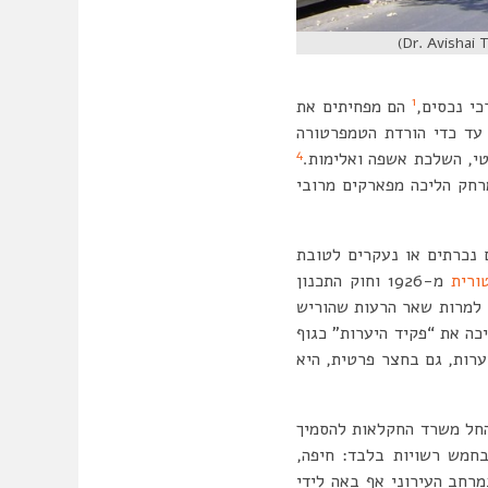
1
י נכסים,
הם מפחיתים את
עד כדי הורדת הטמפרטורה
4
טי, השלכת אשפה ואלימות.
רחק הליכה מפארקים מרובי
 נכרתים או נעקרים לטובת
ורית
מ-1926 וחוק התכנון
. למרות שאר הרעות שהוריש
יכה את “פקיד היערות” כגוף
ערות, גם בחצר פרטית, היא
החל משרד החקלאות להסמיך
בחמש רשויות בלבד: חיפה,
 בחשיבות הרבה של עצים במרחב העירוני אף באה לידי