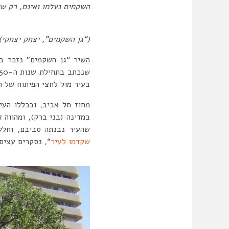
השקמים נעלמו ואינם, רק של
(“גן השקמים”, יצחק יצחקי)
השיר “גן השקמים” נזכר ב
בעיר מול לחצי הפיתוח של ה
מחוז תל אביב, ובכללו העי
במדינה (בני ברק), ומהווה 
שהעיר נבנתה סביבם, וחלק
שקדמו לעיר
“, נסקרים עצים בני 100 שנה ויותר ברחבי העיר, כאשר כמה מהם אף