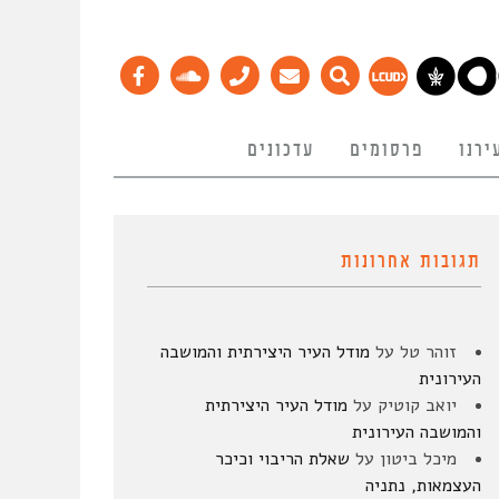
ירנו
פרסומים
עדכונים
תגובות אחרונות
זוהר טל
על
מודל העיר היצירתית והמושבה
העירונית
יואב קוטיק
על
מודל העיר היצירתית
והמושבה העירונית
מיכל ביטון
על
שאלת הריבוי וכיכר
העצמאות, נתניה