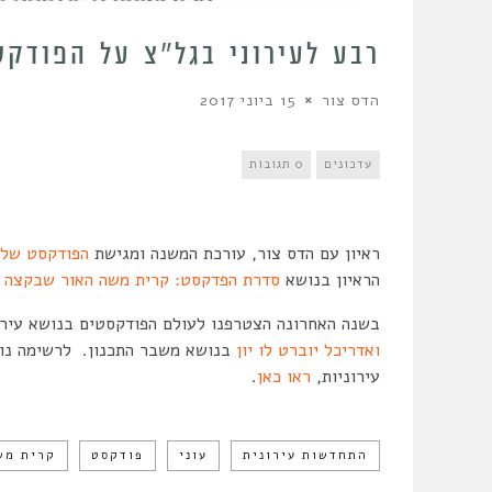
רבע לעירוני בגל”צ על הפודקס
הדס צור
15 ביוני 2017
עדכונים
0 תגובות
ראיון עם הדס צור, עורכת המשנה ומגישת
הפודקסט של 
הראיון בנושא
סדרת הפדקסט: קרית משה האור שבקצה 
בשנה האחרונה הצטרפנו לעולם הפודקסטים בנושא עירו
ואדריכל יוברט לו יון
בנושא משבר התכנון. לרשימה נו
עירוניות,
ראו כאן
.
התחדשות עירונית
עוני
פודקסט
קרית מש