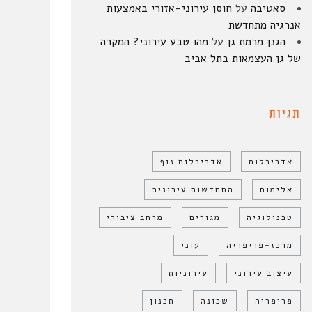
סאטיבה
על
חוסן עירוני-אזורי באמצעות
אנרגיה מתחדשת
הגנן מרמת גן
על
מהו טבע עירוני? המקרה
של גן העצמאות בתל אביב
תגיות
אדריכלות
אדריכלות נוף
אלימות
התחדשות עירונית
טכנולוגיה
מגורים
מרחב ציבורי
מרכז-פריפריה
עוני
עיצוב עירוני
עירוניות
פריפריה
שכונה
תכנון