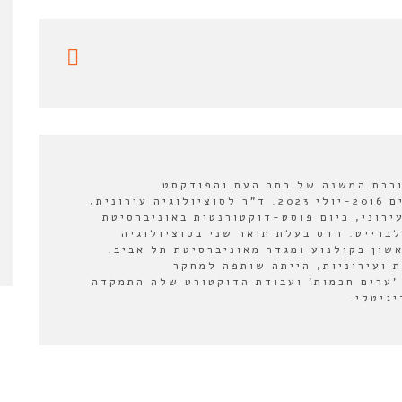
ורכת המשנה של כתב העת והפודקסט
"אורבנולוגיה" בין השנים 2016-יולי 2023. ד"ר לסוציולוגיה עירונית,
ירוני, כיום פוסט-דוקטורנטית באוניברסיטת
לברייט. הדס בעלת תואר שני בסוציולוגיה
אשון בקולנוע ומגדר מאוניברסיטת תל אביב.
 ועירוניות, הייתה שותפה למחקר
'ערים חכמות' ועבודת הדוקטורט שלה התמקדה
יגיטלי.