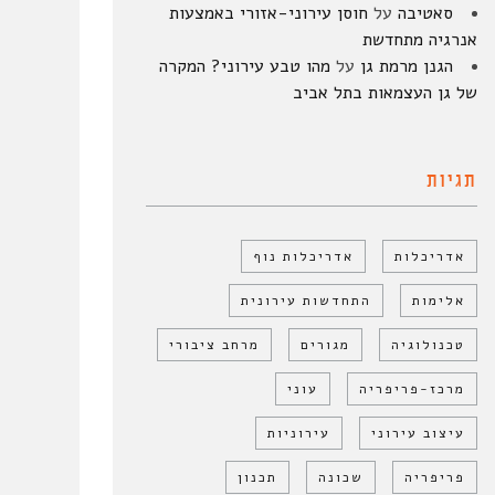
סאטיבה
על
חוסן עירוני-אזורי באמצעות
אנרגיה מתחדשת
הגנן מרמת גן
על
מהו טבע עירוני? המקרה
של גן העצמאות בתל אביב
תגיות
אדריכלות
אדריכלות נוף
אלימות
התחדשות עירונית
טכנולוגיה
מגורים
מרחב ציבורי
מרכז-פריפריה
עוני
עיצוב עירוני
עירוניות
פריפריה
שכונה
תכנון