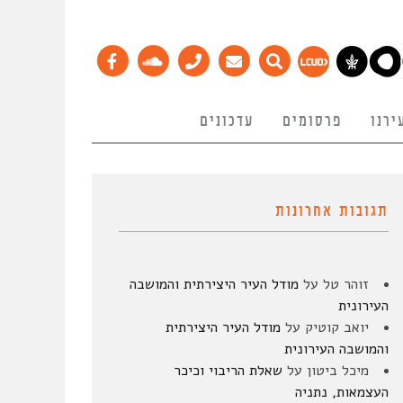
ירנו
פרסומים
עדכונים
תגובות אחרונות
זוהר טל
על
מודל העיר היצירתית והמושבה
העירונית
יואב קוטיק
על
מודל העיר היצירתית
והמושבה העירונית
מיכל ביטון
על
שאלת הריבוי וכיכר
העצמאות, נתניה