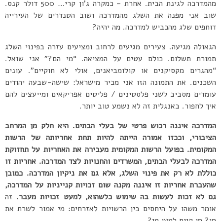
מהמדרכה לגינת הבית. אחרת – כמקרה ג’ון קרי… 500 דולר קנס.
שוב אני מפנה את השלג מהמדרכה ושוב הטנדרים של העירייה
דוחפים שלג מהכביש למדרכה. מה יהיה?
הגאולה מגיעה. צעירים מגיעים לרחוב ומציעים עזרה בפינוי השלג
תמורת תשלום. כולם עטים על המציאה. “מי הם?” אני שואל.
“מהגרים מקסיקנים או קולומביאנים, אולי לא חוקיים”. עונים
השכנים. את התמונה הזו אני מכיר מישראל: שישה-שבעה יהודים
עומדים מסביב לשני פלסטינים / פליטים אפריקאים ומייעצים להם
איך לחפור. באנגלית זה לא נשמע טוב יותר.
המדרכה איננה רכוש פרטי של בעלי הבתים. היא חלק מן המרחב
הציבורי, וככזו אמורה הייתה להיות תחת אחריותה של הרשות
המקומית. בפועל הרשות המקומית מעבירה את האחריות על תחזוקת
המדרכה לבעלי הבתים, המשרדים והחנויות לצד המדרכה. אחריות זו
כוללת לא רק את פינוי השלג, אלא גם את ניקיון המדרכה. כמובן
שהעברת אחריות זו איננה מקנה שום זכויות קנייניות על המדרכה,
גם לא זכות לעשות בה שימוש כלשהוא, למעט זכויות מעבר.
זה
אומר משהו על היחסים בין הרשויות לאזרחים: מי אמור לשרת את
מי? מי קיים למען מי?