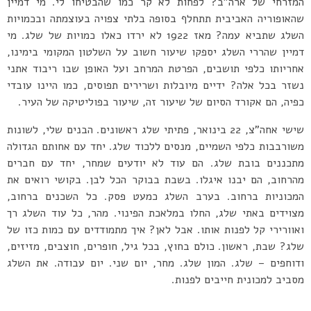
המזרחי של ארה”ב? לפחות לא קר כמו שהבטיחו לי. מי דמיין
שהאופוריה האביבית תתחלף בסופה בלתי צפויה בעוצמתה ובכמויות
השלג שתביא עמה? מאז 1922 לא ירדו כאלו כמויות של שלג. מי
דמיין שהררי השלג יספקו שיעור חשוב על השלטון המקומי בימינו,
אחריותו כלפי תושבים, הפרטת המרחב ועל האופן שבו ריבוד אתני
נשזר בכל אלה? ידיים מיובלות ושרירים תפוסים, כמו היינו עובדי
כפיה, הם אקורד הסיום של שיעור זה, שיעור בפוליטיקה של העיר.
שישי אחה”צ, 22 בינואר, פתיתי שלג ראשונים. הבנים שלי, לשונות
משורבבות כלפי השמיים, מנסים ללכוד שלג. יחד עם אחותם הגדולה
מתכננים בובת שלג. הם עוד לא יודעים שמחר, יחד עם חברים
מהרחוב, הם יבנו איגלו. בשבת בבוקר הכל לבן. בקושי רואים את
המכוניות ברחוב. בערב השלג כמעט פסק. כל השכנים ברחוב,
מצוידים באתי שלג, החלו במלאכת הפינוי. מהר, כל עוד השלג רך
ואוורירי קל לפנות אותו. אבל לאן? איך מתמודדים עם כמות כזו של
שלג? שבת, ראשון. כולם בחוץ, בכל גיל, חופרים, חוצבים, מזיזים,
ודוחפים – שלג. המון שלג. מחר, יום שני. יום עבודה. את השלג
מסביב למכונית חייבים לפנות.