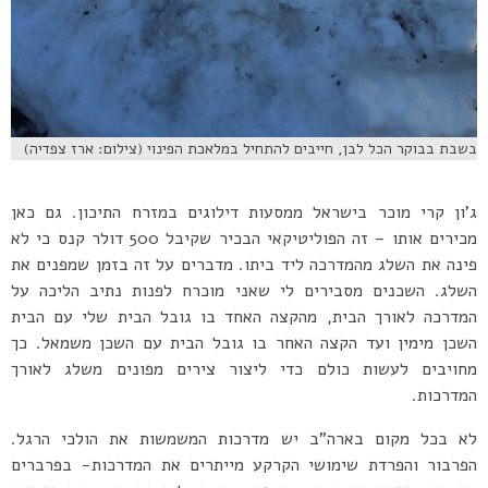
בשבת בבוקר הכל לבן, חייבים להתחיל במלאכת הפינוי (צילום: ארז צפדיה)
ג’ון קרי מוכר בישראל ממסעות דילוגים במזרח התיכון. גם כאן
מכירים אותו – זה הפוליטיקאי הבכיר שקיבל 500 דולר קנס כי לא
פינה את השלג מהמדרכה ליד ביתו. מדברים על זה בזמן שמפנים את
השלג. השכנים מסבירים לי שאני מוכרח לפנות נתיב הליכה על
המדרכה לאורך הבית, מהקצה האחד בו גובל הבית שלי עם הבית
השכן מימין ועד הקצה האחר בו גובל הבית עם השכן משמאל. כך
מחויבים לעשות כולם כדי ליצור צירים מפונים משלג לאורך
המדרכות.
לא בכל מקום בארה”ב יש מדרכות המשמשות את הולכי הרגל.
הפרבור והפרדת שימושי הקרקע מייתרים את המדרכות- בפרברים