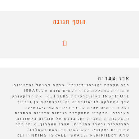
הוסף תגובה
ארז צפדיה
חבר מערכת "אורבנולוגיה". מרצה למנהל ומדיניות
ציבורית במכללת ספיר ועמית אורח שלISRAEL
INSTITUTE באוניברסיטת RUTGERS. את הדוקטורט
ערך במחלקה לגיאוגרפיה באוניברסיטת בן גוריון
ולאחריו היה עמית ליידי דייויס באוניברסיטה
העברית. מחקריו מתמקדים בניתוח מדינות מרחבית
והשלכותיה החברתיות, בדגש על סוגיות הקשורות
בפריפריה ובערי הפיתוח. ספרו האחרון, אותו כתב
עם חיים יעקובי, יצא לאור בהוצאת ראטלדג'
RETHINKING ISRAELI SPACE: PERIPHERY AND