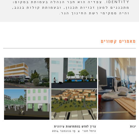
IDENTITY. צפדיה הוא חבר הנהלה בעמותת במקום:
מתכננים למען זכויות תכנון, ובעמותת קולות בנגב,
והיה ממקימי רשת החינוך הגר.
מאמרים קשורים
על האיכות
צריך לחדש בהתחדשות עירונית
כרמל חנני
19 בנובמבר 2014