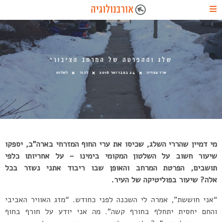
שלג וההפרטה של המרחב הציבורי
ארז צפדיה
24 בפברואר 2016
לגור
לשלוט
מי דמיין שהררי השלג, שכיסו את ערי החוף המזרחי בארה”ב, יספקו
שיעור חשוב על השלטון המקומי בימינו – על אחריותו כלפי
תושבים, הפרטת המרחב והאופן שבו ריבוד אתני נשזר בכל
אלה? שיעור בפוליטיקה של העיר.
“אני חוששת”, אמרה לי השכנה לפני כחודש. “מזג האוויר האביבי
והחם יחסית יתחלף בחורף קשה”. מה אני יודע על חורף בחוף