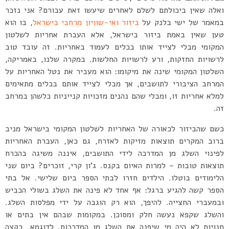
ואלה שאין ביכולתם לשלם לאחרים שיעשו זאת עבורם? אני נזכר
במאמר של ישי בלנק על
ביזור ואי-שוויון מרחבי בישראל
, בו הוא
טען שאין באמת ביזור בישראל, אלא העברת אחריות לשלטון
המקומי מבלי לצייד אותו בכלים לעמוד באחריות. זה עובד טוב
לרשויות החזקות, ורע לרשויות החלשות. במקרה שלנו, באמריקה,
השלטון המקומי שינה את מיקומו: הוא מעביר את נטל האחריות על
המרחב הציבורי לתושבים, אך מבלי לצייד אותם בכלים מתאימים
למלא אחריות זו, ומבלי שהם נהנים מזכויות קנייניות כלשהן במרחב
זה.
כשם שהביזור לכאורה של האחריות לשלטון המקומי בישראל מניב
ברוב המקרים תוצאות מזיקות לאזרח, גם כאן, העברת האחריות
לפינוי השלג מן המדרכה לידי התושבים, איננה משיגה בהכרח
תוצאות טובות – למרות האיום בקנס. ג’ון קרי, זוכרים? ביום שני
הלימודים בוטלו. הילדים חזרו לבתי הספר ביום שלישי. אל בתי
הספר קשה להגיע ברגל: אף אחד לא פינה את השלג בשולי הכביש
ובמעברי החצייה. להיפך, הוא רק הוגבה על ידי מפלסות השלג.
והשלג שקפא נעשה חלק ומסוכן. במקומות שבהם אין בתים או
חנויות לא היה מי שיפנה את השלג מן המדרכות. לדוגמא, בקצה