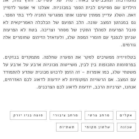
מהמדרכות ומהכבישים כאחד. מזל של עשירים. וחוץ מזה, את
הילדים שם מסיעים לבית הספר במכוניות. אצלנו אי אפשר לדמיין
זאת. השלג עדיין ממתין שיפנו אותו ממגרשי החניה ליד בתי הספר.
גם במנהטן המצב שונה. הלב הפועם של הכלכלה האמריקאית לא
סובל הפרעות למהלך התקין של מסחר וצריכה. בטח לא הפרעות
שניתן לנפנף עם חומרי המסת שלג, ולעזאזל הזיהום שחומרים אלה
גורמים.
בטלוויזיה ממשיכים לסקר את הסערה שחלפה. מתמקדים בנזקים.
בפרסומות התכופות בין לבין, משייטות מכוניות ארבע על ארבע על
משטחי שלג, כמו אומרות – זה הזמן לרכוש מכונית שתדע להתמודד
עם המצב. אם הרשויות המקומיות לא יודעות לדאוג לכם האזרחים,
אנחנו, יצרניות הרכב, יודעות לדאוג לכם הצרכנים.
אקלים
מרחב פרטי
מרחב ציבורי
סופה בניו יורק
שכונה
שלטון מקומי
תשתיות