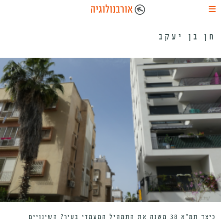
חן בן יעקב
כיצד תמ”א 38 משנה את התמהיל המעמדי בעיר? השינויים