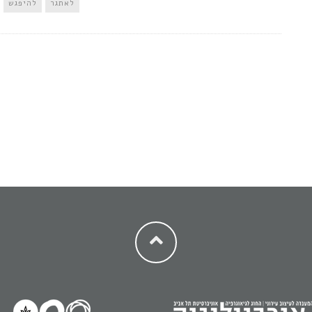
לאתגר
להיפגש