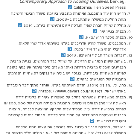
Contemporary Approach to Housing Ourselves.
Berkley,
California: Ten Speed Press
חריש היא עיר מתוכננת ופיתוחה מתבצע ביוזמת משרד הבינוי והשיכון
תחת החלטת ממשלה שהתקבלה ב-2008.
מחלקת שיווק חברת שפיר הנדסה ייזום ותעשיות בע”מ., 2019
תכנית בניין עיר.
תכנית מספר חריש/2/א.
המתכננים: משרד קורין אדריכלים בע”מ בשיתוף אדר’ שרי קלאוס,
אדריכלי הנוף משרד איז’י בלנק.
דוברות משרד הבינוי והשיכון, 2018
בשיטת שיווק המגרשים הרגילה: עד שיווק כלל המגרשים, בניית מרבית
הבניינים ואכלוס מרבית הדירות ואיתן תשלום מיסי פיתוח אין כסף בקופה
לפיתוח תשתיות ציבוריות, בנוסף יש בעיה של נזקים לתשתיות הנגרמים
מהבנייה של המגרשים פרטיים.
כהן, ע’. (29 03 2019). הזרם השיתופי בע”מ. אוחזר מתוך דבר העובדים
בארץ ישראל: https://www.davar1.co.il/181197/
תכנית ממשלתית שמטרתה להקל על משפחות צעירות בקניית דירה
ראשונה ע”י מתן תנאים מועדפים. התכנית מעניקה הנחה של 200,000 ₪
לפחות ברכישת דירה ע”י: סבסוד עלות הקרקע המוצעת לבנייה, הוצאת
מכרזים שעיקרם התמודדות על מחיר מ”ר לדירה, סבסוד פיתוח לקבלנים
ומענקים לרוכשים.
בישראל, המרקם הבנוי העירוני צפוי להכפיל את עצמו תחת החלטת
ממשלה 2457 (דר/131) שמהותה תוספת של כ-1.5 מיליון יח”ד חדשות עד