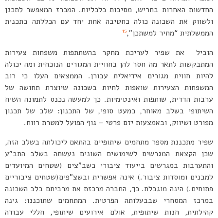
החדשות האחרות בחריש, מסיבות כלכליות. המכרז המאפשר לתכנן
ולשווק את השכונה כולה כחטיבה אחת יחד עם הכללתה בתכנית
15
הממשלתית “מחיר למשתכן”,
הוביל את שפיר לעריכת מחקר בהשתתפות משפחות צעירות
המתבקשות לתאר מה חסר להן בחוויית המגורים הנוכחית ומה יכולה
להיות חווית מגורים אידיאלית עבורן. הממצאים העלו כי רוב
המשפחות הצעירות שואפות לחיות בשכונה שיוצרת תחושה של
ערבות הדדית, שותפות ואינטימיות. כך למעשה נכנס לתמונה השיח
השיתופי בשלב מאוחר, כמעט סופי, של התכנון: שלב של תכנון
מפורט ושיווק, ובאמצעות יזם פרטי – גוף הפועל למטרת רווח.
שפיר מתכננת מספר מתחמים שיתופיים בהתאם ליכולתה בשלב הזה,
שכן הקצאת המגרשים לשימושים השונים נעשתה בשלב התב”ע
והתערבות במגרשים בייעוד ציבורי כשב”צים (שטחים המיועדים
למבנים ומוסדות ציבור.) אינה אפשרית ובשצ”פים(שטחים ציבוריים
פתוחים.) הינה מוגבלת. כך, החברה מרכזת את מרביתם בלב השכונה
במרכז המסחרי שבבעלותה הפרטית. המתחמים שתוכננו: גינה
קהילתית, חנות שיתופית, אולם אירועים שיתופי, חללי עבודה