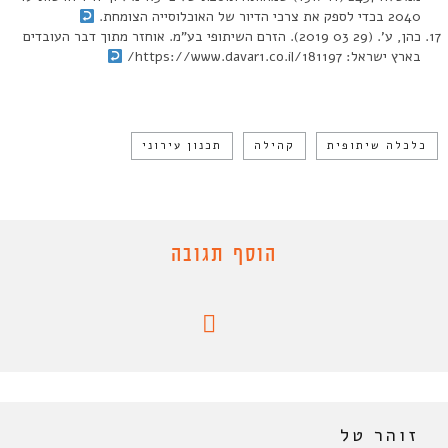
2040 בכדי לספק את צרכי הדיור של האוכלוסייה הצומחת.
כהן, ע’. (29 03 2019). הזרם השיתופי בע”מ. אוחזר מתוך דבר העובדים
בארץ ישראל: https://www.davar1.co.il/181197/
כלכלה שיתופית
קהילה
תכנון עירוני
הוסף תגובה
זוהר טל