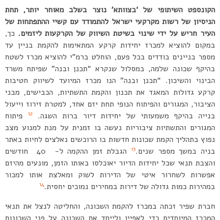
הקונספט השיתופי של ‘בצוותא’ נוצר בשלב מאוחר יותר, תחת
הניסיון של רשות מקרקעי ישראל להתמודד עם קשיי ההתפתחות של
העיר חריש על ידי שינוי בשיטת השיווק של הקרקעות ליזמים.
כך,
במקום להוציא למכרז יחידות קרקע המתאימות להקמת בניין עד
מספר בניינים בודדים בכל פעם, הוחלט ברמ”י להוציא מכרז לשטח
בהיקף שכונה שלמה, במסלול שנקרא “תכנן ובנה” שפיתח משרד
הבינוי והשיכון. “תכנן ובנה” הנו מכרז המיועד לשיווק חטיבות
קרקע גדולות המאגד את תכנון והקמת התשתיות, הכבישים, מבני
הציבור, המגורים והפיתוח הנופי תחת יזם אחד, למטרת זירוז וייעול
12
בנייה בהיקף משמעותי של יחידות דיור ברות השגה.
פיתוח
המגורים והתשתיות ציבוריות נעשה בו זמנית על מנת למנוע מצב
נפוץ בתהליך הקמת שכונות חדשות בו הרוכשים נאלצים לחיות באתר
13
בניה במשך מספר שנים.
הגבלת זמן ההקמה ל- 40 חודשים
והצבת תנאי שכל יחידות הדיור יאוכלסו באותו הזמן, מונעים מהיזם
אפשרות לשחרור איטי של הדירות לשוק ומאלצת אותו למכור
14
במהירות כמות גדולה של דירות במחירים נמוכים יחסית.
חברת שפיר זכתה במכרז להקמת השכונה, והחליטה לנצל את תנאי
המכרז המיוחדים כדי לאפיין ולייחד את השכונה על פני השכונות