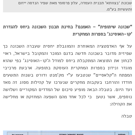
שכונת ‘בצוותא’ תכנית העמדה, עלון פרסומי מאת שפיר הנדסה ייזום
ותעשיות בע”מ.
“שכונה שיתופית” – האמנם? בחינת תכנון השכונה ביחס להגדרת
‘קו-האוסינג’ בספרות המחקרית
על אף האדפטציה המאוחרת והמוגבלת יחסית שעברה השכונה כך
שפיזית מדובר בשכונה חדשה בדגם המוכר והמקובל בישראל, ראוי
לבחון את התוצאה המתקבלת ביחס למודל ה’קו-האוסינג’ כפי שהוא
מוגדר ונידון בספרות המחקרית העוסקת בתופעה. ארבעת מרכיבי
המפתח ה”קלאסיים” שנטבעו ע”י מק’מנט ודורט בשנות התשעים
חודדו והורחבו בעקבות מחקרים שנערכו על קהילות מסוג זה מאז
ועד היום. בטבלה הבאה מופיע סיכום של המדדים המקוריים ושלושה
נוספים, אשר נטען כי לכל אחד מהם השפעה המחזקת או מחלישה
את הקהילה:
טבלה