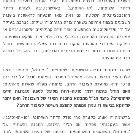
בשנים האחרונות הולכת ומתפשטת בערי העולם המערבי תופעת
הדיור השיתופי, ‘קו-האוסינג’, כאלטרנטיבה לצורת הדיור
הקונבנציונלית השלטת. עם זאת, מאז הופעתה לראשונה בשנות
השבעים בצפון אירופה נשארה צורת מגורים זו שולית, נצרכת בעיקר
על ידי אידיאליסטים המחפשים אחר חיים קהילתיים אלטרנטיביים או
צעירים המונעים מהחיסכון הכלכלי שבה ולא יצרה אפקט משמעותי
במרקם האורבני בארצות המקור ובמדינות שאליהן התפשטה. מודל
הפיתוח המרכזי נותר ביוזמת הדיירים והובלתם, דבר שהגביל במידה
רבה את הפצתה.
שכונת מגורים חדשה המשווקת כשיתופית, ‘בצוותא’, מוקמת בימים
אלו בעיר חריש. בשונה מהמודל המוכר, הפיתוח מובל על ידי יזם
פרטי והיא מיועדת לציבור הרחב. פיתוחה מעלה שאלות מהותיות
:
האם מודל פיתוח יזמי מוטה-רווח מסוגל לספק סגנונות חיים
שיתופיים? כיצד הנ”ל מתבטא בתכנון הפיזי של השכונה? האם יתכן
שדווקא בגישה זו טמון המפתח להפצת השיטה לציבור הרחב?
ברשימה זו אציג בקצרה מהו מודל הדיור השיתופי, ‘קו-האוסינג’,
אשר בעקבותיו אסקור את הליך הייזום, התכנון והשיווק של
‘בצוותא’: השחקנים המשתתפים, כניסתו של השיח השיתופי לתוך