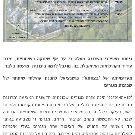
ניתוח מאפייני השכונה מעלה כי על אף שיווקה כשיתופית, מידת
עידוד הקהילתיות המתקבלת בה, מוגבל לרמה בינונית-מועטה בלבד.
תקדימיותה של ‘בצוותא’: פוטנציאל לתכנון קהילתי-שיתופי של
שכונות מגורים
‘קו-האוסינג’ הינה צורת מגורים שכונתית חדשנית המציעה יתרונות
חברתיים, סביבתיים וכלכליים על פני צורות הפיתוח הקיימות ולמרות
זאת, בעיקר בשל מגבלת משאבי התושבים ומידת השיתופיות הגבוהה
שבה, לא התפשטה בקרב הציבור הרחב. תנועה זו מצביעה באופן
חד משמעי על חיפוש של הציבור אחר מגורים בעלי איכויות
קהילתיות גבוהות מהנמצא, והיא מייצגת ביקורת על סביבות המגורים