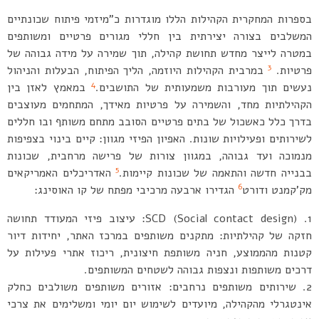
בספרות המחקרית הקהילות הללו מוגדרות כ”מיזמי פיתוח שכונתיים
המשלבים בצורה יצירתית בין חללי מגורים פרטיים ומשותפים
במטרה לייצר מחדש תחושת קהילה, תוך שמירה על מידה גבוהה של
3
פרטיות.
במרבית הקהילות היוזמה, הליך הפיתוח, הבעלות והניהול
4
נעשים תוך מעורבות משמעותית של התושבים.
במאמץ לאזן בין
הקהילתיות מחד, והשמירה על פרטיות מאידך, המתחמים מעוצבים
בדרך כלל כאשכול של בתים פרטיים הסובב מתחם משותף ובו חללים
לשירותים ופעילויות שונות. האפיון הפיזי מגוון: קיים בינוי בצפיפות
מנמוכה ועד גבוהה, במגוון צורות של פרישה מרחבית, שכונות
5
בבנייה חדשה והתאמה של שכונות קיימות.
האדריכלים האמריקאים
6
מק’קמנט ודורט
הגדירו ארבעה מרכיבי מפתח של קו האוסינג:
SCD (Social contact design): עיצוב פיזי המעודד תחושה
חזקה של קהילתיות: מתקנים משותפים במרכז האתר, יחידות דיור
קטנות מהממוצע, חניה משותפת חיצונית, ריכוז אתרי פעילות על
דרכים משותפות ונצפות גבוהה לשטחים המשותפים.
שירותים משותפים נרחבים: אזורים משותפים משולבים כחלק
אינטגרלי מהקהילה, מיועדים לשימוש יום יומי ומשלימים את צרכי