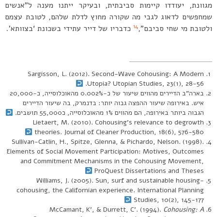
מגוונת, יעודדו קיימות סביבתית, ובעיקר ייתנו מענה ל”אנשים
שמחפשים לדאוג לגבי מה שקורה מחוץ לדלת שלהם, לטובת עצמם
14
ולטובת מי שחי סביבם”,
כדבריו של דייר עתידי בשכונת ‘בצוותא’.
Sargisson, L. (2012). Second-Wave Cohousing: A Modern
Utopia? Utopian Studies, 23(1), 28-56.
בארה”ב הדיירים מהווים שיעור של כ-0.002% מהאוכלוסייה, כ-20,000
איש. באירופה שיעור ההפצה גבוה יותר: בדנמרק, בה שיעור הדיירים
הגבוה ביותר באירופה, הם מהווים 1% מהאוכלוסייה, כ55,000 תושבים.
Lietaert, M. (2010). Cohousing’s relevance to degrowth
theories. Journal of Cleaner Production, 18(6), 576-580
Sullivan-Catlin, H., Spitze, Glenna, & Pichardo, Nelson. (1998).
Elements of Social Movement Participation: Motives, Outcomes
and Commitment Mechanisms in the Cohousing Movement,
ProQuest Dissertations and Theses
Williams, J. (2005). Sun, surf and sustainable housing-
cohousing, the Californian experience. International Planning
Studies, 10(2), 145-177
McCamant, K’, & Durrett, C’. (1994).
Cohousing: A