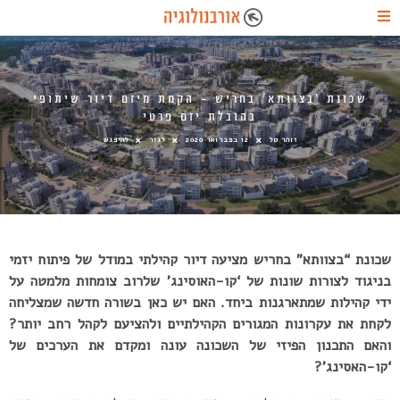
שכונת ‘בצוותא’ בחריש – הקמת מיזם דיור שיתופי
בהובלת יזם פרטי
זוהר טל
12 בפברואר 2020
לגור
להיפגש
שכונת “בצוותא” בחריש מציעה דיור קהילתי במודל של פיתוח יזמי
בניגוד לצורות שונות של ‘קו-האוסינג’ שלרוב צומחות מלמטה על
ידי קהילות שמתארגנות ביחד. האם יש כאן בשורה חדשה שמצליחה
לקחת את עקרונות המגורים הקהילתיים ולהציעם לקהל רחב יותר?
והאם התכנון הפיזי של השכונה עונה ומקדם את הערכים של
‘קו-האסינג’?