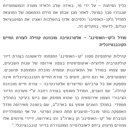
הליך הפיתוח – על ידי מי, באיזה שלב ולאיזו מטרה והמשמעויות
שנגזרו מכך בפועל. לאחר מכן אבחן את מידת ההתאמה של התוצאה
למודל ה’קו-האוסינג’ ולסיכום אדון בהשלכות ואציג את הפוטנציאל
הגלום, לדעתי, בתקדים זה.
מודל ה’קו-האוסינג’ – אלטרנטיבה מוכוונת קהילה לצורת החיים
הקונבנציונלית
קהילות שיתופיות מסוג ‘קו-האוסינג’ התפתחו לראשונה כצורת דיור
קולקטיבית חלוצית-אוטופיסטית בצפון אירופה של שנות השבעים,
שם צמחו במודל של התארגנות עממית מובלת וממומנת תושבים.
המצטרפים, אז וגם היום, חשים כי צורת החיים הקונבנציונלית אינה
מספקת את כל צרכיהם ומייצרים אלטרנטיבה – צורת חיים מוכוונת
1
קהילה.
עם השנים, המודל מאומץ בצורה רחבה ע”י מערכת הדיור
הציבורי הצפון אירופאית כך שהוא מסופק שם כיום בעיקר בתהליך
ממסדי. במהלך השנים אומץ גם בארה”ב, שם בשונה מאירופה מודל
האספקה נותר מובל-תושבים תחת השוק הפרטי. על אף הפופולריות
הגוברת של ‘קו-האוסינג’ הן בארה”ב והן באירופה, דיירי מיזמים אלו
2
מהווים מיעוט ביחס לאוכלוסייה המתגוררת בדיור קונבנציונלי.