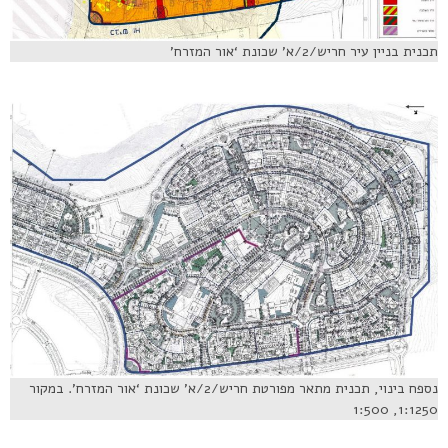
תכנית בניין עיר חריש/2/א’ שכונת ‘אור המזרח’
נספח בינוי, תכנית מתאר מפורטת חריש/2/א’ שכונת ‘אור המזרח’. במקור
1:1250, 1:500