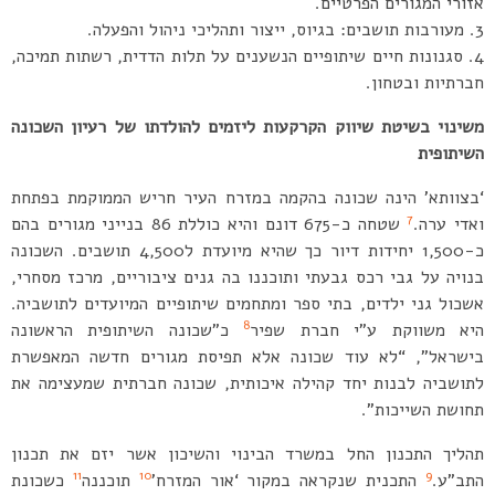
אזורי המגורים הפרטיים.
מעורבות תושבים: בגיוס, ייצור ותהליכי ניהול והפעלה.
סגנונות חיים שיתופיים הנשענים על תלות הדדית, רשתות תמיכה,
חברתיות ובטחון.
משינוי בשיטת שיווק הקרקעות ליזמים להולדתו של רעיון השכונה
השיתופית
‘בצוותא’ הינה שכונה בהקמה במזרח העיר חריש הממוקמת בפתחת
7
ואדי ערה.
שטחה כ-675 דונם והיא כוללת 86 בנייני מגורים בהם
כ-1,500 יחידות דיור כך שהיא מיועדת ל4,500 תושבים. השכונה
בנויה על גבי רכס גבעתי ותוכננו בה גנים ציבוריים, מרכז מסחרי,
אשכול גני ילדים, בתי ספר ומתחמים שיתופיים המיועדים לתושביה.
8
היא משווקת ע”י חברת שפיר
כ”שכונה השיתופית הראשונה
בישראל”, “לא עוד שכונה אלא תפיסת מגורים חדשה המאפשרת
לתושביה לבנות יחד קהילה איכותית, שכונה חברתית שמעצימה את
תחושת השייכות”.
תהליך התכנון החל במשרד הבינוי והשיכון אשר יזם את תכנון
11
10
9
התב”ע.
התכנית שנקראה במקור ‘אור המזרח’
תוכננה
כשכונת