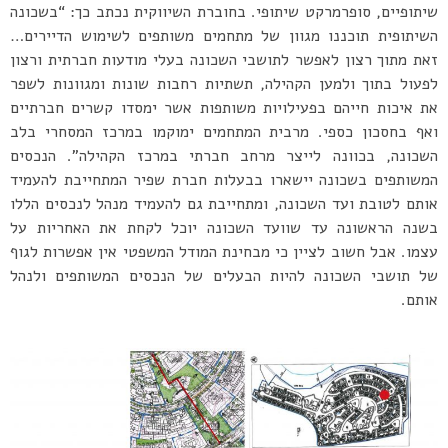
שיתופיים, סופרמרקט שיתופי. בחוברת השיווקית נכתב כך: “בשכונה
השיתופית תוכננו מגוון של מתחמים משותפים לשימוש הדיירים…
זאת מתוך רצון לאפשר לתושבי השכונה בעלי מודעות חברתית ורצון
לפעול בתוך ולמען הקהילה, תשתיות רחבות שונות ומגוונות לשפר
את איכות חייהם בפעילויות משותפות אשר ימסדו קשרים חברתיים
ואף בחסכון כספי. מרבית המתחמים ימוקמו במרכז המסחרי בלב
השכונה, בכוונה לייצר מרחב חברתי במרכז הקהילה”. הנכסים
המשותפים בשכונה יישארו בבעלות חברת שפיר המתחייבת להעמיד
אותם לטובת ועד השכונה, ומתחייבת גם להעמיד מנהל לנכסים הללו
בשנה הראשונה עד שוועד השכונה יוכל לקחת את האחריות על
עצמו. אבל חשוב לציין כי מבחינת המודל המשפטי אין אפשרות לגוף
של תושבי השכונה להיות הבעלים של הנכסים המשותפים ולנהל
אותם.