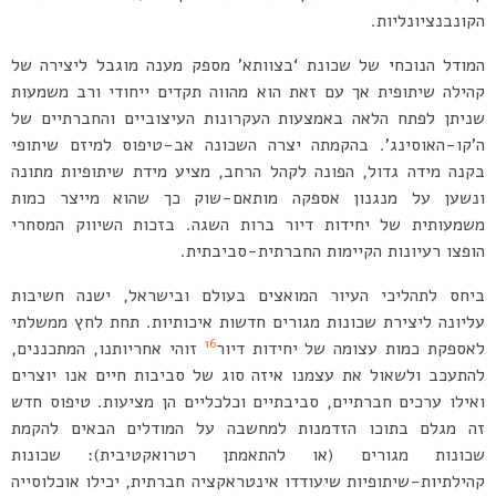
הקונבנציונליות.
המודל הנוכחי של שכונת ‘בצוותא’ מספק מענה מוגבל ליצירה של
קהילה שיתופית אך עם זאת הוא מהווה תקדים ייחודי ורב משמעות
שניתן לפתח הלאה באמצעות העקרונות העיצוביים והחברתיים של
ה’קו-האוסינג’. בהקמתה יצרה השכונה אב-טיפוס למיזם שיתופי
בקנה מידה גדול, הפונה לקהל הרחב, מציע מידת שיתופיות מתונה
ונשען על מנגנון אספקה מותאם-שוק כך שהוא מייצר כמות
משמעותית של יחידות דיור ברות השגה. בזכות השיווק המסחרי
הופצו רעיונות הקיימות החברתית-סביבתית.
ביחס לתהליכי העיור המואצים בעולם ובישראל, ישנה חשיבות
עליונה ליצירת שכונות מגורים חדשות איכותיות. תחת לחץ ממשלתי
16
לאספקת כמות עצומה של יחידות דיור
זוהי אחריותנו, המתכננים,
להתעכב ולשאול את עצמנו איזה סוג של סביבות חיים אנו יוצרים
ואילו ערכים חברתיים, סביבתיים וכלכליים הן מציעות. טיפוס חדש
זה מגלם בתוכו הזדמנות למחשבה על המודלים הבאים להקמת
שכונות מגורים (או להתאמתן רטרואקטיבית): שכונות
קהילתיות-שיתופיות שיעודדו אינטראקציה חברתית, יכילו אוכלוסייה