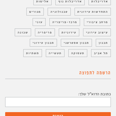
אדריכלות
אדריכלות נוף
אלימות
התחדשות עירונית
טכנולוגיה
מגורים
מרחב ציבורי
מרכז-פריפריה
עוני
עיצוב עירוני
עירוניות
פריפריה
שכונה
תכנון
תכנון אסטרטגי
תכנון עירוני
תל אביב
תעסוקה
תעשייה
תשתיות
הרשמה לתפוצה
כתובת הדוא"ל שלך: