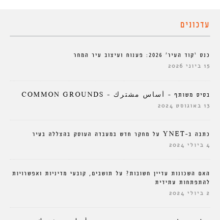
עדכונים
כנס ‘קוד העיר’ 2026: פענוח ועיצוב עיר המחר
15 ביוני 2026
בסיס משותף – أساس مشترك – COMMON GROUNDS
13 באוגוסט 2024
כתבה ב-YNET על מחקר חדש במעבדה העוסק בהצללה בעיר
4 ביולי 2024
האם השכונות עדיין חשובות? על תושבים, קובעי מדיניות ואפשרויות
להתפתחות עתידית
2 ביולי 2024