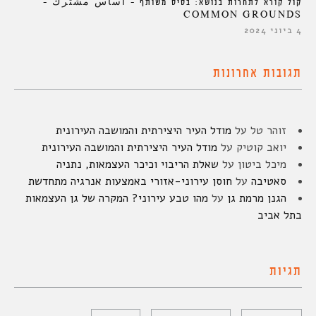
קול קורא לתחרות בנושא: בסיס משותף – أساس مشترك –
COMMON GROUNDS
4 ביוני 2024
תגובות אחרונות
זוהר טל
על
מודל העיר היצירתית והמושבה העירונית
יואב קוטיק
על
מודל העיר היצירתית והמושבה העירונית
מיכל ביטון
על
שאלת הריבוי וכיכר העצמאות, נתניה
סאטיבה
על
חוסן עירוני-אזורי באמצעות אנרגיה מתחדשת
הגנן מרמת גן
על
מהו טבע עירוני? המקרה של גן העצמאות
בתל אביב
תגיות