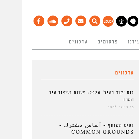
ירנו
פרסומים
עדכונים
עדכונים
כנס ‘קוד העיר’ 2026: פענוח ועיצוב עיר
המחר
15 ביוני 2026
בסיס משותף – أساس مشترك –
COMMON GROUNDS