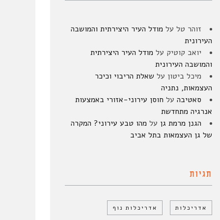
זוהר טל
על
מודל העיר היצירתית והמושבה
העירונית
יואב קוטיק
על
מודל העיר היצירתית
והמושבה העירונית
מיכל ביטון
על
שאלת הריבוי וכיכר
העצמאות, נתניה
סאטיבה
על
חוסן עירוני-אזורי באמצעות
אנרגיה מתחדשת
הגנן מרמת גן
על
מהו טבע עירוני? המקרה
של גן העצמאות בתל אביב
תגיות
אדריכלות
אדריכלות נוף