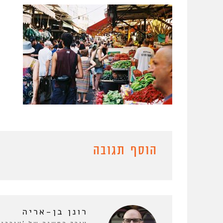
הוסף תגובה
רונן בן-אריה