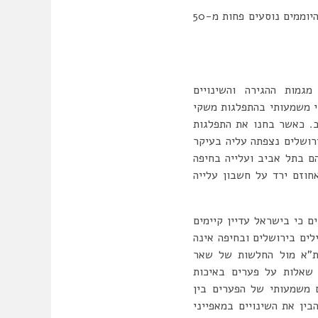
הגדרה חדשה זו עוררה מחלוקת. המגיבים התייחסו לצורך לדבוק בהיבט התפקודי, לעובדה שמרבית היוממים נוסעים פחות מ-50
גמות ההגירה והשינויים
2000-. הממצאים הראו כי אין שינוי משמעותי בהתפלגות משקי
ב. כאשר בחנו את התפלגות
רושלים נצפתה עליה בעיקר
ידה שלהם בתל אביב ועלייה בחיפה
פולין ת”א, ואחוזם ירד על חשבון עלייה
 כי בישראל עדיין קיימים
ים בירושלים ובחיפה אינה
 ת”א מול החלשות של שאר
 שאלות על פערים באיכות
 משמעותי של הפערים בין
ין את השינויים במאפייני