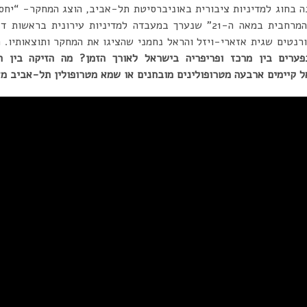
 בחוג למדיניות ציבורית באוניברסיטת תל-אביב, הוצג המחקר- “יחסי
הרחבה: שינויים בדינמיקה המרחבית במאה ה-21” שנערך במעבדה למדיניות עי
רנטים שגית אזארי-ויזל והראל נחמני שהציגו את המחקר ותוצאותיו.
פערים בין מרכז ופריפריה בישראל לאורך הזמן? מה הזיקה בין 
ל קיימים ארבעה מטרופולינים מובחנים או שמא מטרופולין תל-אביב מא