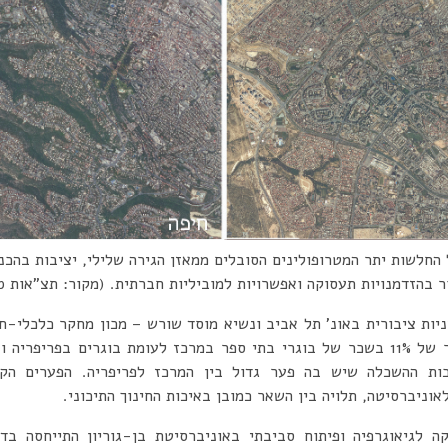
החלשות יתר המטרופולינים הסובלים ממאזן הגירה שלילי, יציבות בהכנ
הזדמנויות תעסוקה ואפשרויות למוביליות חברתית. (מקור: תצ”אות Govmap)
יות ציבורית באונ’ תל אביב ונשיא מוסד שורש – מכון מחקר כלכלי-ח
ויש את כל השאר, קיים פער של 11% בשכר של בוגרי בתי ספר במרכז לעומת בוגרים ב
ות ההשכלה שיש בה פער גדול בין המרכז לפריפריה. הפערים הקט
וניברסיטה, תלויה בין השאר כמובן באיכות החינוך התיכוני.
 לגיאוגרפיה ופיתוח סביבתי באוניברסיטת בן-גוריון התייחסה בדב