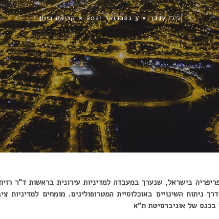
גילי ענבר
3 בפברואר 2021
קריאת כיוון
יפריה בישראל, שנערך במעבדה למדיניות עירונית בראשות ד”ר רוית
נוי מתחילת המאה ה-21 דרך ניתוח השינויים באוכלוסיית המטרופולינים. מומחים למדיני
 בכנס של אוניברסיטת ת”א