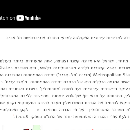
דה למדיניות עירונית הפקולטה למדעי החברה אוניברסיטת תל אביב
היא הופכת עם השנים ל- Metropolitan State (מדינת ‘תל-אביב’).יחידת ההתיי
כאשר המגמה הכללית היא של הרחבת יחידת ההתייחסות. מ’אגד ערים’ במ
החדשה של הלמ”ס למטרופולין, התבססה על תנאי סף של 20% יוממות מה
 ביקש להרחיב את הגדרת המטרופולין מעבר להיבט התעסוקתי וקבע את ג
שמרכזם מרוחק עד 50 ק”מ ממרכז 
1
20).