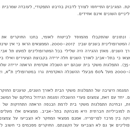
יניים השונים אינם אחידים.
נתונים שהתקבלו מהמוסד לביטוח לאומי, בחנו החוקרים את מ
הסוציודמוגרפיים באוכלוסייה המטרופולינית בשנים שבין 2017
ורך השנים. מאזן ההגירה היה שלילי בכל המטרופולינים למעט תל אבי
מצאו כי בתל-אביב לאורך השנים חלה ירידה בקבוצת הצעירים ואילו בי
בקבוצת גילאי העבודה (35-54). התפלגות משקי בית שבהם יש השכלה אקדמית הראתה יר
ובירושלים. בתחילת שנות ה-2000 מעל 60% מבעלי ההשכלה האקדמית גרו במטרו
המגמה היציבה של התפלגות משקי הבית לאורך השנים, טוענים החוקרים
ם. יחד עם זאת, צמצום פערי ההשכלה ומגמת הגידול בחלקם של המשכיל
סות, ובחינת התפלגות משקי בית לרמת הכנסה הראתה התחזקות של
ות למוביליות חברתית היא מובהקת בתל-אביב. ממצאים אלו מעלים
וקה בין מרכז לפריפריה. אמנם ממצאי המחקר לא הצביעו על צמצום
פולינים אך גם לא הצביעו על הקצנתם. החוקרים מסכמים כי חשוב להב