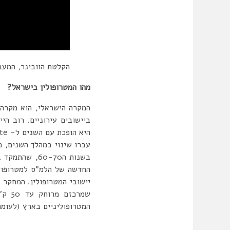
הקלטת הוובינר, המעב
מהו המטרופולין בישראל?
עברו שינוי במהלך השנים, 
יישובי המטרופולין. המחקר
המטרופוליניים בארץ (לעומת 63% עפ”י ההגדרה המצומצמת יותר של הלמ”ס במפקד 08