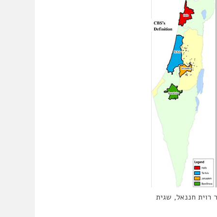
 רוית חננאל, שגית