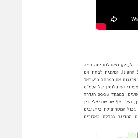
המקרה הישראלי, הוא מקרה מיוחד. ישראל היא מדינה קטנה וצפופה, אחת המעוירות ביותר בעולם- 92.5% מאוכלוסייתה חייה
ביישובים עירוניים. רוב היישובים בארץ קשורים לליבה מטרופולינית כלשהי, היא מוגדרת כIsland State, ומעניין לבחון אם
חסות וההגדרות המארגנות את המרחב בישראל
פקדי האוכלוסין של הלמ”ס
בשנות ה60-70, שהתמקד בעיקר ביישובים עירוניים ועד למונח ‘מטרופולין’ בשנות השמונים והתשעים. במפקד 2008 הגדרה
יישוב לליבת המטרופולין, ועל רצף טריטוריאלי בין
בול המטרופולין ביישובים
המטרופולין. על פי הגדרה מרחיבה זו- 94% מאוכלוסיית המדינה נכללת באזורים