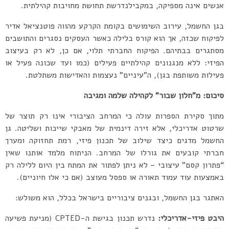
אנשים אינה מספיקה, במקבילנדרשת תחושת מחויבות קהילתית.
בגן החשמל, עירוב השימושים בקומת הקרקע מהווה פוטנציאל אדיר
לפיקוח שכזה, אך הוא קורס בלילה כאשר העסקים נסגרים והתושבים
מסתגרים בבתיהם. הפיקוח החברתי תלוי, אם כן, לא רק בעיצוב
הפיזי: ללא מנגנונים קהילתיים פעילים (כמו ועד שכונה פעיל או
פעילות משותפת בגן), ה”עיניים” נעצמות והאדישות משתלטת.
סיכום: מ”חלון שבור” לקהילה שלמה ומגיבה
מתוך סקירת הספרות עולה כי המרחב הציבורי אינו רק תוצר של
שרטוט אדריכלי, אלא זירה דינמית של מאבקי שייכות ושליטה. גן
החשמל מדגים כיצד שילוב של תכנון פיזי, רמת תחזוקה ומערך
חברתי קובעים את גורלו של המרחב. הניתוח מלמד אותנו שאין
“פתרון קסם” עיצובי – לא ניתן לפתור את המתח בין היום ללילה רק
באמצעות עוד עמוד תאורה או ספסל מעוצב (אם כי אלו חיוניים).
האתגר בגן החשמל, ובגנים ציבוריים בישראל בכלל, הוא משולש:
היבט פיזי-אדריכלי:
נדרש תכנון בגישת ה-CPTED (מניעת פשיעה