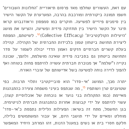
עם זאת, העשורים שחלפו מאז פרסום תיאוריית ‘החלונות השבורים’
חשפו תמונה ביקורתית ומורכבת בהרבה, המערערת על הקשר הישיר
בין סימנים פיזיים לפשיעה. חוקרים כמו סמפסון וראודנבוש קראו
תיגר על הקשר הישיר בין תחזוקה פיזית ופשיעה, והציעו את מושג
12
‘היעילות הקולקטיבית’ (Collective Efficacy)
. לשיטתם, המפתח
ליצירת תחושת ביטחון טמון בלכידות החברתית של הקהילה. קהילה
בעלת קשרים חברתיים חזקים ואמון הדדי יכולה לשמור על סדר
ותחושת ביטחון גם בסביבה פיזית שאינה מושלמת, ולהפך, שכונה
נקייה ו”שלמה” אך מנוכרת חברתית עשויה להיתפס פחות בטוחה ואף
להפוך לזירה נוחה לפשיעה בשל אדישותם של עוברי האורח.
יתרה מכך, המושג ‘אי-סדר’ הוא סובייקטיבי ותלוי תרבות. כפי
13
שטוענים טרן ושותפיו
, מה שנתפס בעיני משפחה צעירה כהתנהגות
מאיימת (כמו התקהלות בני נוער או נוכחות של אוכלוסיית קצה),
עשוי להיתפס על ידי קבוצות אחרות כהתנהגות חברתית לגיטימית.
בגן החשמל, מתח זה בשיאו: הפעילות הלילית נתפסת כ’אי-סדר’
מוחלט ומאיים על ידי תושבי היום, אך עבור המשתמשים בלילה,
חלקם חסרי בית או נשים במעגל הזנות, זהו המרחב היחיד המאפשר