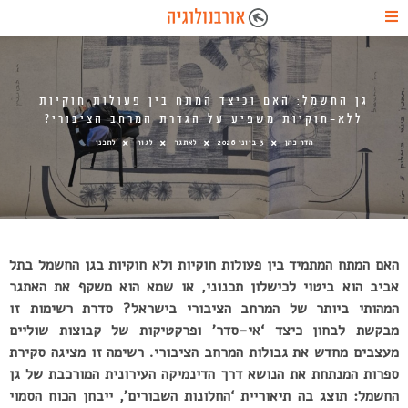
גן החשמל: האם וכיצד המתח בין פעולות חוקיות
ללא-חוקיות משפיע על הגדרת המרחב הציבורי?
הדר כהן
3 ביוני 2026
לאתגר
לגור
לתכנן
האם המתח המתמיד בין פעולות חוקיות ולא חוקיות בגן החשמל בתל
אביב הוא ביטוי לכישלון תכנוני, או שמא הוא משקף את האתגר
המהותי ביותר של המרחב הציבורי בישראל? סדרת רשימות זו
מבקשת לבחון כיצד ‘אי-סדר’ ופרקטיקות של קבוצות שוליים
מעצבים מחדש את גבולות המרחב הציבורי. רשימה זו מציגה סקירת
ספרות המנתחת את הנושא דרך הדינמיקה העירונית המורכבת של גן
החשמל: תוצג בה תיאוריית ‘החלונות השבורים’, ייבחן הכוח הסמוי