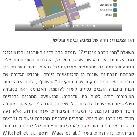
מיפוי שימושים במרחב גן החשמל
הגן הציבורי: זירה של מאבק וביטוי פוליטי
השאלה “מהו מרחב ציבורי?” עומדת בלב הדיון האורבני והסוציולוגי
מזה עשורים, אך בהקשר של גן החשמל, ההגדרות המתייחסות אליו
כזירה פוליטית בה מתקיימים מאבקים של נראות, זהות ושליטה בין
קבוצות חברתיות שונות הן הרלוונטיות ביותר. ארנדט הגדירה את
הספירה הציבורית כמקום שבו מתקיים “המשותף”, זירה שבה יחסי
2
הכוח בחברה הופכים גלויים לעין
לעומתה, האברמס ראה בספירה
הציבורית זירה לשיח בין אזרחים, המושפעת ממבנים כלכליים
3
ופוליטיים המייצרים גבולות של שייכות והדרה
. קלאהון מוסיפה
רובד חשוב וטוענת כי הספירה הציבורית אינה אחידה, אלא נעה
4
תמיד בין מרכז ושוליים
. מחקרים עדכניים מחזקים גישה זו ומראים
כי גנים ציבוריים הם מוקד להתנגשות תפיסות של שייכות, נורמות
חברתיות, כוח וזהות בעיר (Mitchell et al., 2011; Maas et al.,