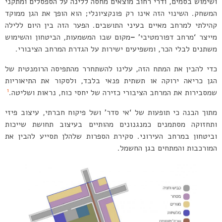
ושימוש בסמים, ודרי רחוב מוצאים מחסה ללינה על הספסלים ומתקני
המשחק. השינוי הזה אינו רק פונקציונלי; הוא הופך את הגן ממוקד
קהילתי למרחב מאיים בעיני התושבים. הפער הזה בין היום ללילה
מייצר ‘מרחב דפורמטיבי’
–
מקום שבו המשמעות, הביטחון והשימוש
משתנים לבלי הכר, ומשפיעים ישירות על הגדרת המרחב הציבורי.
כדי להבין את המתח הזה, עלינו להשתחרר מהתפיסה הרומנטית של
הגן כריאה ירוקה או תשתית פנאי בלבד, ולסקור את התיאוריות
1
שמסבירות את המרחב הציבורי כזירה של יחסי כוח, נראות ושליטה.
מתוך הבנה כי תופעות של ‘אי סדר’ ושל פיקוח חברתי, עיצוב פיזי
ותחזוקה מסתמנים כמנגנונים מהותיים בעיצוב תחושת שייכות
וביטחון במרחב העירוני. סקירת הספרות שלהלן תסייע להבין את
המורכבות והמתחים בגן החשמל.