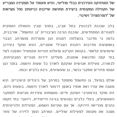
של התחזוקה העירונית ככלי פוליטי, והיא תעמוד על תפקידה המכריע
של הקהילה המקומית ביצירת תחושת שייכות וביטחון מול מציאות
של ‘דפורמציה’ ושינוי.
בלב שכונת לבונטין בתל אביב, בתווך שבין ההמולה העסקית
למגורים המתחדשים, שוכנת הגינה הציבורית ‘גן החשמל’. אורבנית,
נדמה כי מדובר בהצלחה: דפנות הגן מופרדות מהמרחב הבנוי
באמצעות מדרכות רחבות ושבילי אופניים, והוא מוקף בעירוב
שימושים קלאסי. בקומת הקרקע פועלות חנויות טקסטיל ואופנה לצד
בתי קפה וסדנאות אומנות, מעליהן דירות מגורים המבטיחות,
לכאורה, פעילות אנושית שוקקת לאורך כל שעות היממה. בתוך הגן
עצמו פזורים מתקני כושר, גן שעשועים, גינת כלבים ובמה.
אולם בפועל, גן החשמל מתפקד כמרחב של ניגודים קיצוניים. הוא
משנה את עורו ואת אופיו באופן דרמטי לאורך היממה. בשעות היום,
זהו מוקד נורמטיבי ושוקק חיים: משפחות צעירות מגיעות למתקני
השעשועים, בעלי כלבים נפגשים בגינה הייעודית, ויושבי בתי הקפה
נהנים מהריאה הירוקה. אך עם שקיעת השמש, הפעילות הלגיטימית
מפנה את מקומה לפעילות שוליים. המרחב הופך לזירה של סחר