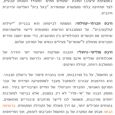
באמצעות עיצוב) המונע “שטחים מתים” ומעודד השגחה טבעית,
לצד תחזוקה בלתי מתפשרת שמשדרת “בעל בית” ושליטה עירונית
חיובית.
היבט חברתי-קהילתי:
המפתח לביטחון הוא בבניית “יעילות
קולקטיבית”. על המתכננים והרשות המקומית לייצר פלטפורמות
שיחזקו את הקשרים הקהילתיים בין התושבים, כדי שהם יהפכו מזרים
המביטים מהחלון ל”שומרים” פעילים וגאים של המרחב שלהם.
היבט פוליטי-ניהולי:
ההבנה שפיקוח ושיטור יתר והדרה של
אוכלוסיות שוליים אינם פתרון בר-קיימא. נדרשת גישה הוליסטית
המשלבת רווחה, קהילה ושיקום.
גן החשמל, על כל מורכבותו, אינו בהכרח סיפור של כישלון תכנוני.
הוא הזדמנות עבורנו להסתכל מעבר לאסתטיקה הפיזית אל עבר
המרקם האנושי, החברתי והניהולי של החיים הציבוריים בעיר. הוא
מספק הבנה של ‘אי-סדר’ לא רק כמפגע, אלא כביטוי למערכות
יחסים מורכבות, תאפשר לנו לייצר מרחבים ציבוריים מותאמים,
בטוחים ומכילים יותר, גם דרך פעולה של הקהילה המקומית.
ברשימה
הבאה
אבחן את המקרה של גן החשמל וסביבתו לעומק, תוך התייחסות