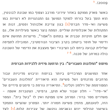
5
2009).
כאשר פארק ממוקם באזור עירוני מורכב וצפוף כמו שכונת לבונטין,
הוא הופך בעל כורחו למוקד המושך גם התנהגויות לא רצויות כמו
פשיעה ואי-סדר חברתי
[1]
כגון צריכת אלכוהול וסמים, זנות או
התקהלות של אוכלוסיות שוליים. המתח נוצר כאשר פעילויות אלו, גם
אם חלקן חוקיות טכנית או בתחום ה”אפור”, מייצרות תחושת איום
ודימוי של חוסר ביטחון בקרב הציבור הנורמטיבי, המובילה לתפיסה
שלילית קבועה ביחס לגן הציבורי ואף מעצבת את הדימוי של השכונה
7
6
כולה כמרחב של סכנה.
מיתוס “החלונות השבורים”: בין הרתעה פיזית ללכידות חברתית
אחד המושגים המרכזיים ביותר בניתוח וגיבוש מדיניות עבור
מרחבים מוזנחים ושל פשיעה הוא תיאוריית ‘החלונות השבורים’
8
המפורסמת של וילסון וקלינג
. התיאוריה גורסת כי סימנים פיזיים של
‘אי-סדר’ – חלון שבור שלא תוקן, גרפיטי, הצטברות אשפה ­
משדרים מסר ברור: המרחב אינו מפוקח ואין לו “בעל בית”. המסר
הזה, לטענתם, מזמין פשיעה חמורה יותר. הפתרון שהציעו התמקד
בשיטור קהילתי יוזם ובאכיפה נוקשה של עבירות קלות,
[1]
לצד