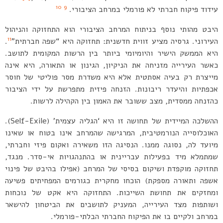
10
9
עידוד פיקוח חברתי לא פורמלי במרחב הציבורי.
היבט מהותי נוסף בניתוח המרחב הציבורי הוא התחזוקה והניהול
11
העירוני. גרסיה מציע זווית חדשנית: תחזוקה היא “שפה חברתית”
.
היא הממשק הישיר והיומיומי ביותר בין הרשות המקומית לתושב.
כאשר העירייה מזניחה את הניקיון, הגינון או התאורה, היא אינה
מייצרת רק בעיה אסתטית אלא היא משדרת מסר פוליטי של חוסר
אכפתיות והיעדר ריבונות. הזנחה פיזית מתפרשת על ידי הציבור
כהזנחה ממסדית, מצב ששובר את האמון בין הקהילה לרשות.
ההשלכה המיידית של תחושה זו היא ‘הגליה עצמית’ (Self-Exile).
האוכלוסייה הנורמטיבית, המרגישה שהמרחב אינו בטוח או שאינו
מיועד לה, נסוגה ממנו. הנסיגה הזו משאירה ואקום פיזי וחברתי,
שמתמלא מיד בפעילות עבריינית או בהתנהגויות אי-סדר. מנגד,
תחזוקה מוקפדת ושיקום בסיסי של המרחב (אפילו בהיבט של פינוי
אשפה ותאורה מספקת) הוכחו מחקרית כגורמים המפחיתים פשיעה
ומחזקים את תחושת השייכות. התחזוקה היא אקט של נוכחות
ושותפות מצד העירייה, המעניק לתושבים את הביטחון להישאר
במרחב ולקיים בו את הפיקוח החברתי הבלתי-פורמלי.