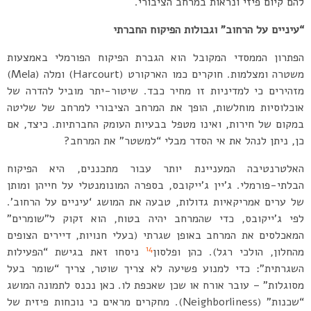
להם קיום פיזי ונראות במרחב הציבורי.
“עיניים על הרחוב” וגבולות הפיקוח החברתי
הפתרון הממסדי המקובל הוא הגברת הפיקוח הפורמלי באמצעות
משטרה ומצלמות. חוקרים כמו הארקורט (Harcourt) ומלה (Mela)
מזהירים כי למדיניות זו מחיר כבד. שיטור-יתר מוביל להדרה של
אוכלוסיות מוחלשות, הופך את המרחב הציבורי למרחב של שליטה
במקום של חירות, ואינו מטפל בבעיות העומק החברתיות. כיצד, אם
כן, ניתן לנהל את אי הסדר מבלי “למשטר” את המרחב?
האלטרנטיבה המעניינת יותר עבור מתכננים, היא הפיקוח
הבלתי-פורמלי. ג’יין ג’ייקובס, בספרה המונומנטלי על חייהן ומותן
של ערים אמריקאיות גדולות, טבעה את המושג ‘עיניים על הרחוב’.
לפי ג’ייקובס, כדי שהמרחב יהיה בטוח, הוא זקוק ל”שומרים”
המאכלסים את המרחב באופן שגרתי (בעלי חנויות, דיירים הצופים
14
מהחלון, הולכי רגל). כהן ופלסון
ניסחו זאת בגישת “הפעילות
השגרתית”: כדי למנוע פשיעה לא צריך שוטר, צריך “שומר בעל
מסוגלות” – עובר אורח או שכן שאכפת לו. כאן נכנס לתמונה המושג
“שכנות” (Neighborliness). מחקרים מראים כי נוכחות פיזית של