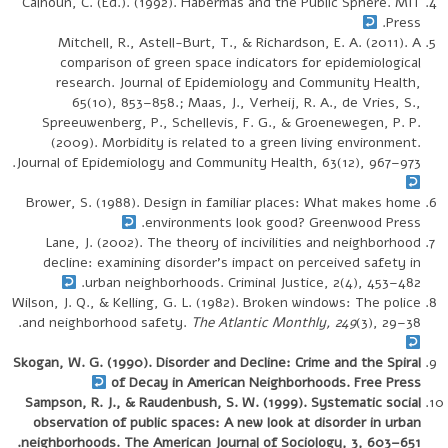
Calhoun, C. (Ed.). (1992). Habermas and the Public Sphere. MIT
Press.
Mitchell, R., Astell-Burt, T., & Richardson, E. A. (2011). A
comparison of green space indicators for epidemiological
research. Journal of Epidemiology and Community Health,
65(10), 853–858.; Maas, J., Verheij, R. A., de Vries, S.,
Spreeuwenberg, P., Schellevis, F. G., & Groenewegen, P. P.
(2009). Morbidity is related to a green living environment.
Journal of Epidemiology and Community Health, 63(12), 967–973.
Brower, S. (1988). Design in familiar places: What makes home
environments look good? Greenwood Press.
Lane, J. (2002). The theory of incivilities and neighborhood
decline: examining disorder’s impact on perceived safety in
urban neighborhoods. Criminal Justice, 2(4), 453–482.
Wilson, J. Q., & Kelling, G. L. (1982). Broken windows: The police
and neighborhood safety.
The Atlantic Monthly, 249
(3), 29–38.
Skogan, W. G. (1990). Disorder and Decline: Crime and the Spiral
of Decay in American Neighborhoods. Free Press
Sampson, R. J., & Raudenbush, S. W. (1999). Systematic social
observation of public spaces: A new look at disorder in urban
neighborhoods. The American Journal of Sociology, 3, 603–651.