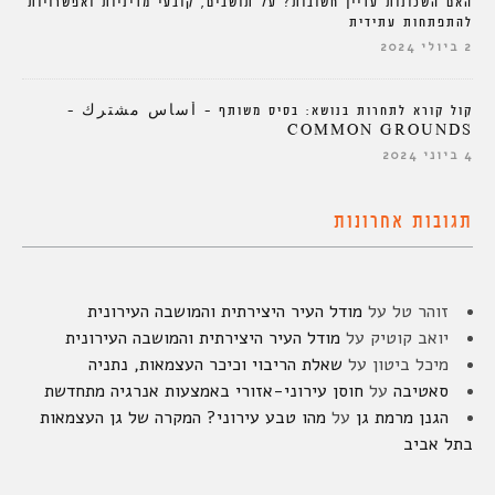
האם השכונות עדיין חשובות? על תושבים, קובעי מדיניות ואפשרויות
להתפתחות עתידית
2 ביולי 2024
קול קורא לתחרות בנושא: בסיס משותף – أساس مشترك –
COMMON GROUNDS
4 ביוני 2024
תגובות אחרונות
זוהר טל
על
מודל העיר היצירתית והמושבה העירונית
יואב קוטיק
על
מודל העיר היצירתית והמושבה העירונית
מיכל ביטון
על
שאלת הריבוי וכיכר העצמאות, נתניה
סאטיבה
על
חוסן עירוני-אזורי באמצעות אנרגיה מתחדשת
הגנן מרמת גן
על
מהו טבע עירוני? המקרה של גן העצמאות
בתל אביב