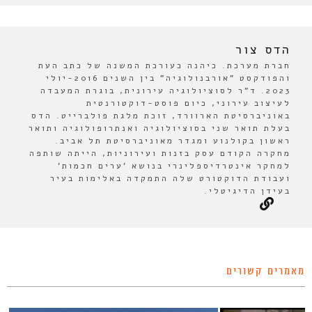
הדס צור
חברת מערכת. כיהנה כעורכת המשנה של כתב העת
והפודקסט "אורבנולוגיה" בין השנים 2016-יולי
2023. ד"ר לסוציולוגיה עירונית, בוגרת המעבדה
לעיצוב עירוני, כיום פוסט-דוקטורנטית
באוניברסיטת הארוורד, זוכת מלגת פולברייט. הדס
בעלת תואר שני בסוציולוגיה ואנתרופולוגיה ותואר
ראשון בקולנוע ומגדר מאוניברסיטת תל אביב.
מחקרה הקודם עסק בזנות ועירוניות, הייתה שותפה
למחקר אינטרדיספלינרי בנושא 'ערים חכמות'
ועבודת הדוקטורט שלה התמקדה באלימות בעיר
בעידן הדיגיטלי.
מאמרים קשורים