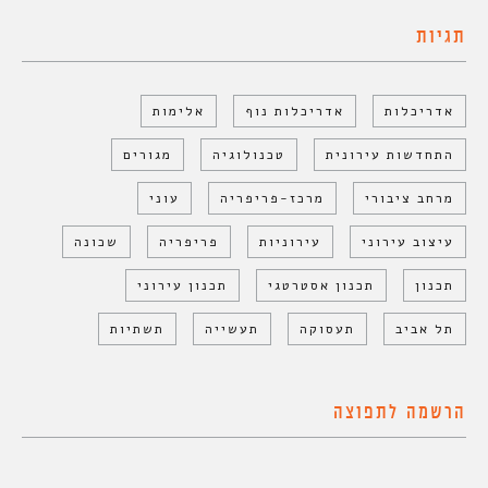
תגיות
אדריכלות
אדריכלות נוף
אלימות
התחדשות עירונית
טכנולוגיה
מגורים
מרחב ציבורי
מרכז-פריפריה
עוני
עיצוב עירוני
עירוניות
פריפריה
שכונה
תכנון
תכנון אסטרטגי
תכנון עירוני
תל אביב
תעסוקה
תעשייה
תשתיות
הרשמה לתפוצה