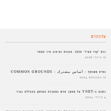
עדכונים
כנס ‘קוד העיר’ 2026: פענוח ועיצוב עיר המחר
15 ביוני 2026
בסיס משותף – أساس مشترك – COMMON GROUNDS
13 באוגוסט 2024
כתבה ב-YNET על מחקר חדש במעבדה העוסק בהצללה בעיר
4 ביולי 2024