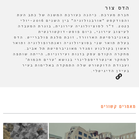
הדס צור
חברת מערכת. כיהנה כעורכת המשנה של כתב העת
והפודקסט "אורבנולוגיה" בין השנים 2016-יולי
2023. ד"ר לסוציולוגיה עירונית, בוגרת המעבדה
לעיצוב עירוני, כיום פוסט-דוקטורנטית
באוניברסיטת הארוורד, זוכת מלגת פולברייט. הדס
בעלת תואר שני בסוציולוגיה ואנתרופולוגיה ותואר
ראשון בקולנוע ומגדר מאוניברסיטת תל אביב.
מחקרה הקודם עסק בזנות ועירוניות, הייתה שותפה
למחקר אינטרדיספלינרי בנושא 'ערים חכמות'
ועבודת הדוקטורט שלה התמקדה באלימות בעיר
בעידן הדיגיטלי.
מאמרים קשורים