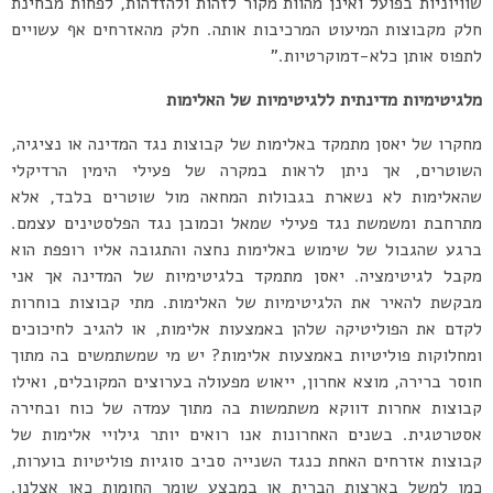
שוויוניות בפועל ואינן מהוות מקור לזהות ולהזדהות, לפחות מבחינת
חלק מקבוצות המיעוט המרכיבות אותה. חלק מהאזרחים אף עשויים
לתפוס אותן כלא-דמוקרטיות.”
מלגיטימיות מדינתית
ללגיטימיות של האלימות
מחקרו של יאסן מתמקד באלימות של קבוצות נגד המדינה או נציגיה,
השוטרים, אך ניתן לראות במקרה של פעילי הימין הרדיקלי
שהאלימות לא נשארת בגבולות המחאה מול שוטרים בלבד, אלא
מתרחבת ומשמשת נגד פעילי שמאל וכמובן נגד הפלסטינים עצמם.
ברגע שהגבול של שימוש באלימות נחצה והתגובה אליו רופפת הוא
מקבל לגיטימציה. יאסן מתמקד בלגיטימיות של המדינה אך אני
מבקשת להאיר את הלגיטימיות של האלימות. מתי קבוצות בוחרות
לקדם את הפוליטיקה שלהן באמצעות אלימות, או להגיב לחיכוכים
ומחלוקות פוליטיות באמצעות אלימות? יש מי שמשתמשים בה מתוך
חוסר ברירה, מוצא אחרון, ייאוש מפעולה בערוצים המקובלים, ואילו
קבוצות אחרות דווקא משתמשות בה מתוך עמדה של כוח ובחירה
אסטרטגית. בשנים האחרונות אנו רואים יותר גילויי אלימות של
קבוצות אזרחים האחת כנגד השנייה סביב סוגיות פוליטיות בוערות,
כמו למשל בארצות הברית או במבצע שומר החומות כאן אצלנו.