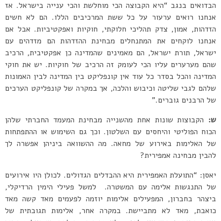
הבדואים בנגב “היא הקבוצה הכי מוחלשת והכי ענייה בישראל. אז
אנחנו רואים ערעור על כל ששת המרכיבים הללו. הם לא חשים
הזדהות, אמון, צדק תהליכי חלוקתי, חוקיות ואפקטיביות. אבל אם
אנחנו לוקחים את המתנחלים מבחינת ההזדהות הם מזדהים עם
ישראל, תורת ישראל, הם מאמינים שהמדינה כן אפקטיבית, הרכיב
שהם מערערים עליו הכי לעומק זה הרכיב של חוקיות. יש את חוקי
המדינה והכל בסדר כל עוד אין קונפליקט בין המדינה לבין האמונות
שלהם לגבי שליטה וכיבוש והלכה, אך במקרה של קונפליקט הערכים
של הרבנים גוברים.”
ש:
הקבוצות שונות אחת מהשנייה מבחינת המעמד החברתי שלהן
הכוח הפוליטי והיחסים עם השלטון. וכך גם השימוש או ההתפתחות
של האלימות באירוע של מחאה. מה ההשוואה ביניהן אפשרה לך
להבין מבחינה אמפירית?
יאסן: “התועלת האמפירית היא ההבדלים הגדולים. לכולן היו אירועים
של התנגשות אלימה עם המשטרה. למשל פעילי הימין הרדיקלי,
ביצהר בחברון, המפעילים אלימות יוזמה לפעמים מאד קשה מאד
כואבת, מאד לא מתביישת. במקרה אחר, אלימות תגובתית של