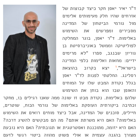
ד”ר יאיר יאסן חקר כיצד קבוצות של
אזרחים שהיו חלק מעימותים אלימים
מול גורמי הביטחון של המדינה
מסבירים ומפרשים את השימוש
באלימות. ד”ר יאסן, בוגר המחלקה
לפוליטיקה וממשל באוניברסיטת בן
גוריון שבנגב, ספרו “לא מרימים
ידיים: מחאות ואלימות כלפי המדינה
1
בישראל”,
יצא בקרוב בהוצאת
רסלינג. החלטתי לפנות לד”ר יאסן
בגלל נקודת המבט שלו על המוחים
והאופן שבו הוא בוחן את השימוש
שלהם באלימות. נקודת מבט זו שונה ממה שאנו רגילים בו, מחקר
וכתיבה ביקורתית העוסקת באלימות של גורמי הכוח, שוטרים,
חיילים, סוכנים של המדינה, אבל כיצד מוחים רואים את השימוש
באלימות? האם היא משרתת אותם? מה הם מבקשים להשיג דרכה?
האם היא יזומה, מתוכננת ואסטרטגית או תגובתית? האם היא נובעת
מצורך בהגנה עצמית או אולי פשוט מהווה ביטוי רגשי לזעם