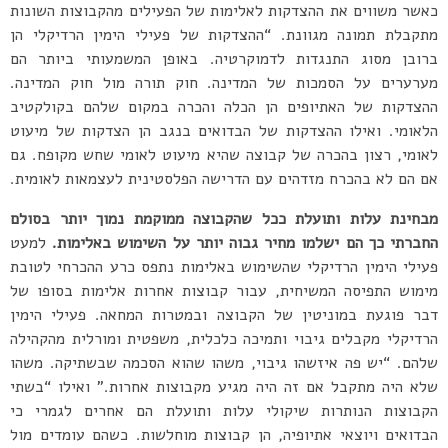
כאשר משווים את ההצדקות לאלימות של הפעילים מהקבוצות השונות
מתקבלת תמונה מגוונת. “ההצדקות של פעילי הימין הרדיקלי הן
ברובן מסוג התנגדות לדמוקרטיה. באופן המשמעותי ביותר הם
מערערים על הסמכות של המדינה. חוק תורה מול חוק המדינה.
ההצדקות של האתיופים הן הכלה והכרה במקום שלהם בקולקטיב
הלאומי. ואילו ההצדקות של הבדואים בנגב הן הצדקות של מיעוט
לאומי, רצון בהכרה של קבוצה שהיא מיעוט לאומי שחש מקופח. גם
אם הם לא בהכרח מזדהים עם הדרישה הפלסטינית לעצמאות לאומית.
מבחינת עלות ותועלת ככל שהקבוצה ממוקמת נמוך יותר בסולם
החברתי כך הם ישלמו מחיר גבוה יותר על השימוש באלימות.
למעט
פעילי הימין הרדיקלי שהשימוש באלימות נתפס כרע ההכרחי לטובת
מימוש התפיסה המשיחית, עבור קבוצות אחרות אלימות בסופו של
דבר פוגעת במוניטין של הקבוצה ובמטרות המחאה. פעילי הימין
הרדיקלי מקבלים גיבוי ותמיכה כלכלית, משפטית ומורלית מהקהילה
שלהם. “יש פה איזשהו גיבוי, משהו שהוא הסכמה שבשתיקה. משהו
שלא היה מתקבל אם זה היה מגיע מקבוצות אחרות.” ואילו “בשתי
הקבוצות הנותרות שיקולי עלות ותועלת הם אחרים לגמרי כי
הבדואים ויוצאי אתיופיה, הן קבוצות מוחלשות. כשהם עומדים מול