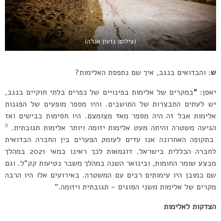
(צילום: גדעון אגז’ה)
ש
: והבדואים בנגב, איך שם נתפסת האלימות?
יאסן:
“
במקרים של אלימות בפינויים של כפרים בלתי חוקיים בנגב,
יש לעתים התבצרות של התושבים. והיו מספר מופעים של הפגנות
אלימות אבל זה היה מספר מאד מצומצם. היו חסימות כבישים ואז
8
הגיעה משטרה והיתה מעט אלימות יזומה ויותר אלימות תגובתית.
בתקופה האחרונה אנו עדים לעומק הפערים בין החברה הבדואית
לחברה הכללית בישראל. דוגמאות לכך ראינו במאי 2021 במהלך
מבצע שומר החומות, ובינואר השנה במהלך משבר נטיעות קק”ל. וגם
שם כמובן היו עימותים רבים עם המשטרה. באירועים אלו היו הרבה
מקרים של אלימות משני הסוגים – תגובתית ויזומה.”
הצדקות לאלימות