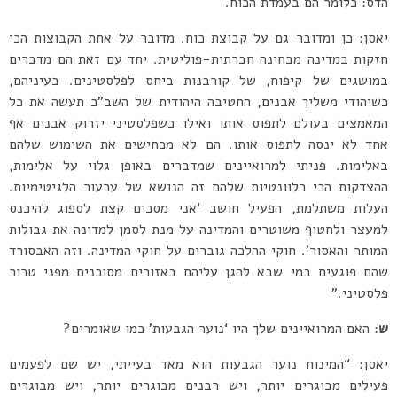
הדס: כלומר הם בעמדת הכוח.
יאסן: כן ומדובר גם על קבוצת כוח. מדובר על אחת הקבוצות הכי
חזקות במדינה מבחינה חברתית-פוליטית. יחד עם זאת הם מדברים
במושגים של קיפוח, של קורבנות ביחס לפלסטינים. בעיניהם,
כשיהודי משליך אבנים, החטיבה היהודית של השב”כ תעשה את כל
המאמצים בעולם לתפוס אותו ואילו כשפלסטיני יזרוק אבנים אף
אחד לא ינסה לתפוס אותו. הם לא מכחישים את השימוש שלהם
באלימות. פניתי למרואיינים שמדברים באופן גלוי על אלימות,
ההצדקות הכי רלוונטיות שלהם זה הנושא של ערעור הלגיטימיות.
העלות משתלמת, הפעיל חושב ‘אני מסכים קצת לספוג להיכנס
למעצר ולחטוף משוטרים והמדינה על מנת לסמן למדינה את גבולות
המותר והאסור’. חוקי ההלכה גוברים על חוקי המדינה. וזה האבסורד
שהם פוגעים במי שבא להגן עליהם באזורים מסוכנים מפני טרור
פלסטיני.”
ש
: האם המרואיינים שלך היו ‘נוער הגבעות’ כמו שאומרים?
יאסן: “המינוח נוער הגבעות הוא מאד בעייתי, יש שם לפעמים
פעילים מבוגרים יותר, ויש רבנים מבוגרים יותר, ויש מבוגרים