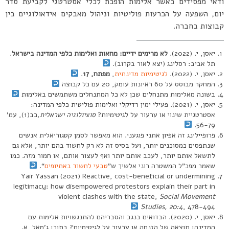
ודאי מפסידים כאשר אלימות הופכת לכלי אסטרטגי לקביעת סדר
יום, השפעה על הכרעות פוליטיות וניהול מאבקים אידאולוגיים בין
קבוצות בחברה.
יאסן, י. (2022).
לא מרימים ידיים: מחאות ואלימות כלפי המדינה בישראל
.
תל אביב: רסלינג (יצא לאור בקרוב).
יאסן, י. (2022).
לגיטימיות מדינתית
,
מפתח, 17
.
המחקר מבוסס על 60 ראיונות עומק, 20 עם כל קבוצה
בשונה מאלימות מתנחלים שכן לא כל המתנחלים משתמשים באלימות
יאסן, י. (2021). פעילי ימין רדיקלי ואלימות פוליטית כלפי המדינה:
אסטרטגיית שינוי או ערעור על לגיטימיות?
סוציולוגיה ישראלית,
כב(1), עמ’
56-79.
פרופיילינג זה אפיון אתני פוגעני. הוא מאפשר לסמן קטגוריאלית אנשים
שנתפסים כמסוכנים יותר, ועל בסיס זה לא רק לחשוד בהם יותר, אלא גם
לתשאל אותם יותר, לעכב אותם יותר ואף לעצור אותם, או חמור מזה. כמו
שאמר מפכ”ל המשטרה רוני אלשיך ש”
טבעי לחשוד באתיופים
“.
Yair Yassan (2021) Reactive, cost-beneficial or undermining
legitimacy: how disempowered protestors explain their part in
violent clashes with the state,
Social Movement
Studies, 20:4
, 478-494
יאסן, י. (2020). הבדואים בנגב והסבריהם להתנגשויות אלימות עם
המדינה: תוצאה של הזנחה או ערעור על לגיטימיות? בתוך: ג’מאל, א.