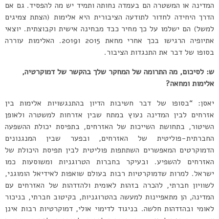
המדינה או המשטרה הם בעמדה נחותה ותמיד יש מה להפסיד. גם אם
הדרך היחידה לחדור לתודעה הציבורית היא אלימות (הצתת צמיגים
למשל) הם ישלמו על כך מחיר כבד מבחינה אישית וקבוצתית. יוצאי
אתיופיה הרגישו בכך אחרי מחאת 2015 ו2019. האלימות עוררה
בסופו של דבר את התנגדות הציבור.
ש: לסיכום, מה התרומה של המחקר שלך בהקשר של דמוקרטיה,
אלימות ומחאה?
יאסן: “בסופו של דבר חשיבות הדיון בהתנגשויות אלימות בין
אזרחים לבין המדינה נעוץ במתח שבין אזרחות למשטרה ולאופן
השיטור, בתחושת השייכות של האזרחים, בתפיסת יכולת ההשפעה
החברתית-פוליטית של האזרחים, ובפער שבין המנגנונים
הדמוקרטים המאפשרים השתתפות פוליטית לבין תפיסת היכולת של
האזרחים להשפיע. ובעיקר בחברות הטרוגניות ומשוסעות כמו
ישראל. למרות שדמוקרטיות רבות בעולם שואפות לאידיאל הומוגני,
לשוויון חברתי, להכרה בזהות לאומית ולהזדהות של האזרחים עם
המדינה, הן מתאפיינות למעשה בהטרוגניות, בקיטוב חברתי, בניכור
לאומי ובהזדהות חלשה. בניגוד לדימוי אולי, דמוקרטיות רבות אינן