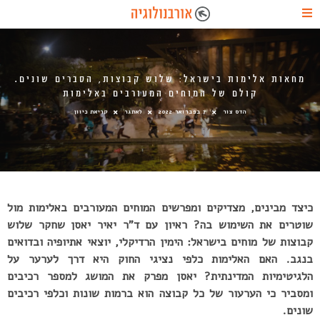
מחאות אלימות בישראל: שלוש קבוצות, הסברים שונים.
קולם של המוחים המעורבים באלימות
הדס צור
7 בפברואר 2022
לאתגר
קריאת כיוון
כיצד מבינים, מצדיקים ומפרשים המוחים המעורבים באלימות מול
שוטרים את השימוש בה? ראיון עם ד”ר יאיר יאסן שחקר שלוש
קבוצות של מוחים בישראל: הימין הרדיקלי, יוצאי אתיופיה ובדואים
בנגב. האם האלימות כלפי נציגי החוק היא דרך לערער על
הלגיטימיות המדינתית? יאסן מפרק את המושג למספר רכיבים
ומסביר כי הערעור של כל קבוצה הוא ברמות שונות וכלפי רכיבים
שונים.