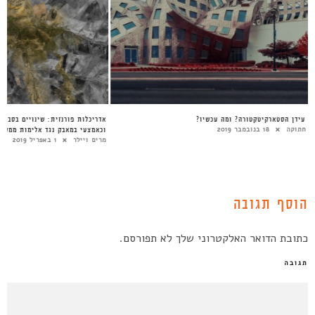
א קהילה
סוף עידן הסטארקיטקטורה? ומה עכשיו?
אד
וכ
טלי חתוקה
18 בנובמבר 2019
מר
הוסף תגובה
כתובת הדואר האלקטרוני שלך לא תפורסם.
תגובה