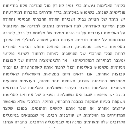
כלומר האלימות נעשית כלי זמין לא רק מול המדינה אלא בחזיתות
פוליטיות שונות. בשימוש באלימות בידי אזרחים בחברות דמוקרטיות
יש מימד של חציית גבול ושבירת החוזה החברתי הבסיסי והחוזה
שבין המדינה לאזרחיה. לפיו האזרחים נותנים למדינה את המונופול
על האלימות ועוברים על פי הובס ממצב של מלחמת כל בכל, לחברה
המבוססת על יחסים חוזיים. מערכת החוק אמורה להחליף את הצורך
באלימות ביישוב סכסוכים, וזכות המחאה וחופש הביטוי אמורים
להיות הכלי המרכזי של התושבים למחות ולחתור לשינוי פוליטי
(מעבר לבחירות דמוקרטיות). אך הלגיטימציה והרווח של קבוצות
מסוימות משימוש באלימות יכול להפוך אותה לאסטרטגית גם עבור
קבוצות אחרות. אנו רואים היום במציאות הישראלית שאלימות
מתחרשת בחזיתות שונות, חשופות יותר ופחות, בעוצמות ומופעים
משתנים. האלימות במגזר הערבי משתלמת, האלימות של הבדואים
בנגב יש שיאמרו שגם היא משתלמת. הפנייה של אזרחים לאלימות
משקפת בעיות עמוקות במבנה החברתי, החוקי, הכלכלי שלא מאפשר
ערוצים אחרים או הופך אותם לקשים וסתומים. כמובן שלצד
המרוויחים מן האלימות יש קורבנות רבים, מי שנמצאים במעגלים
הקרובים שלה ומאוימים ממנה ומי שבמעגליה הרחבים. כחברה אנחנו