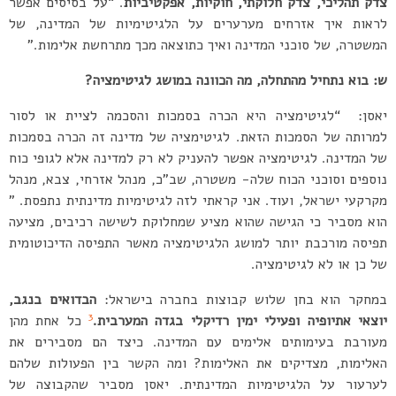
צדק תהליכי, צדק חלוקתי, חוקיות, אפקטיביות
. “על בסיסים אפשר
לראות איך אזרחים מערערים על הלגיטימיות של המדינה, של
המשטרה, של סוכני המדינה ואיך כתוצאה מכך מתרחשת אלימות.”
ש: בוא נתחיל מהתחלה, מה הכוונה במושג לגיטימציה?
יאסן: “לגיטימציה היא הכרה בסמכות והסכמה לציית או לסור
למרותה של הסמכות הזאת. לגיטימציה של מדינה זה הכרה בסמכות
של המדינה. לגיטימציה אפשר להעניק לא רק למדינה אלא לגופי כוח
נוספים וסוכני הכוח שלה- משטרה, שב”כ, מנהל אזרחי, צבא, מנהל
מקרקעי ישראל, ועוד. אני קראתי לזה לגיטימיות מדינתית נתפסת. ”
הוא מסביר כי הגישה שהוא מציע שמחלוקת לשישה רכיבים, מציעה
תפיסה מורכבת יותר למושג הלגיטימציה מאשר התפיסה הדיכוטומית
של כן או לא לגיטימציה.
במחקר הוא בחן שלוש קבוצות בחברה בישראל:
הבדואים בנגב,
3
יוצאי אתיופיה ופעילי ימין רדיקלי בגדה המערבית.
כל אחת מהן
מעורבת בעימותים אלימים עם המדינה. כיצד הם מסבירים את
האלימות, מצדיקים את האלימות? ומה הקשר בין הפעולות שלהם
לערעור על הלגיטימיות המדינתית. יאסן מסביר שהקבוצה של