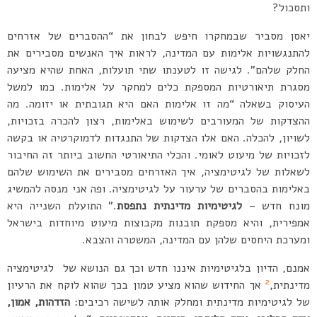
ותסכול?
יאסן מסביר שבמחקרו חיפש לבחון את “ההסברים של אזרחים
להתנגשויות אלימות עם המדינה, לראות איך האנשים מסבירים את
החלק שלהם”. לגישה זו לטענתו שתי תועלות, האחת שהיא מציעה
מסגרת תיאורטיות המספקת כלים למחקר על אלימות. כמו למשל
העיסוק בשאלה “מה זו אלימות האם היא תגובתית או יזומה. מה
ההצדקות של המעורבים לשימוש באלימות, רצון להכרה בזכויות,
לשויון, להכלה. האם אלו הצדקות של התנגדות לדמוקרטיה או בקשה
לזכויות של מיעוט לאומי. והכלי התיאורטי החשוב ביותר זה החיבור
לשאלות של לגיטימציה, איך האזרחים מסבירים את השימוש שלהם
באלימות בהסברים של ערעור על לגיטימציה. ופה אני מנסה להמשיג
מונח חדש –
לגיטימיות מדינתית נתפסת
.” התועלת השנייה היא
אמפירית, והיא מספקת תובנות מקבוצות מיעוט מיוחדות בישראל
ומערכת היחסים שלהן עם המדינה, המשטרה והצבא.
אמנם, הדיון בלגיטימיות איננו חדש וכך גם הנושא של לגיטימציה
2
מדינתית,
אך החידוש שהוא מציע טמון בכך שהוא לוקח את הרעיון
של לגיטימיות מדינתית ומחלק אותה לשישה רכיבים:
הזדהות, אמון,