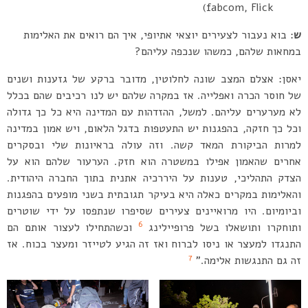
fabcom, Flick)
ש
: בוא נעבור לצעירים יוצאי אתיופי, איך הם רואים את האלימות
במחאות שלהם, כמשהו שנכפה עליהם?
יאסן: אצלם המצב שונה לחלוטין, מדובר ברקע של גזענות ושנים
של חוסר הכרה ואפלייה. אז במקרה שלהם יש לנו רכיבים שהם בכלל
לא מערערים עליהם. למשל, ההזדהות עם המדינה היא כל כך גדולה
וכל כך חזקה, בהפגנות יש התעטפות בדגל הלאום, ויש אמון במדינה
למרות הביקורת המאד קשה. וזה עולה בראיונות שלי ובסקרים
אחרים שהאמון אפילו במשטרה הוא חזק. הערעור שלהם הוא על
הצדק התהליכי, טענות על היררכיה אתנית בתוך החברה היהודית.
והאלימות במקרים כאלה היא בעיקר תגובתית בשני מופעים בהפגנות
וביומיום. היו מרואיינים צעירים שסיפרו שנתפסו על ידי שוטרים
6
ותוחקרו ותושאלו בשל פרופיילינג
וכשהתחילו לעצור אותם הם
התנגדו למעצר או ניסו לברוח ואז זה הגיע לטייזר ומעצר בכוח. אז
7
זה גם התנגשות אלימה.”