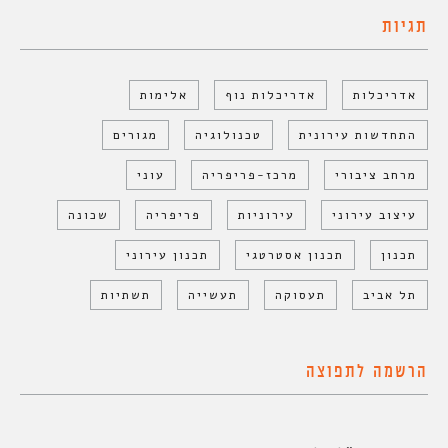
תגיות
אדריכלות
אדריכלות נוף
אלימות
התחדשות עירונית
טכנולוגיה
מגורים
מרחב ציבורי
מרכז-פריפריה
עוני
עיצוב עירוני
עירוניות
פריפריה
שכונה
תכנון
תכנון אסטרטגי
תכנון עירוני
תל אביב
תעסוקה
תעשייה
תשתיות
הרשמה לתפוצה