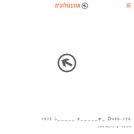
D466-120 _ש_____ס _____¿ 1973
הדס צור
13 במאי 2018