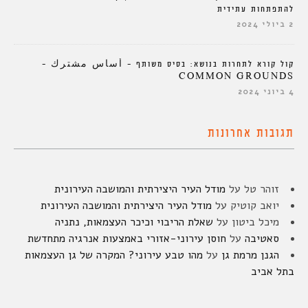
להתפתחות עתידית
2 ביולי 2024
קול קורא לתחרות בנושא: בסיס משותף – أساس مشترك –
COMMON GROUNDS
4 ביוני 2024
תגובות אחרונות
זוהר טל
על
מודל העיר היצירתית והמושבה העירונית
יואב קוטיק
על
מודל העיר היצירתית והמושבה העירונית
מיכל ביטון
על
שאלת הריבוי וכיכר העצמאות, נתניה
סאטיבה
על
חוסן עירוני-אזורי באמצעות אנרגיה מתחדשת
הגנן מרמת גן
על
מהו טבע עירוני? המקרה של גן העצמאות
בתל אביב