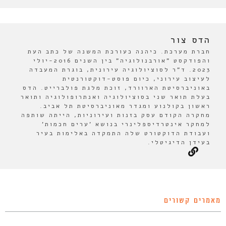
הדס צור
חברת מערכת. כיהנה כעורכת המשנה של כתב העת
והפודקסט "אורבנולוגיה" בין השנים 2016-יולי
2023. ד"ר לסוציולוגיה עירונית, בוגרת המעבדה
לעיצוב עירוני, כיום פוסט-דוקטורנטית
באוניברסיטת הארוורד, זוכת מלגת פולברייט. הדס
בעלת תואר שני בסוציולוגיה ואנתרופולוגיה ותואר
ראשון בקולנוע ומגדר מאוניברסיטת תל אביב.
מחקרה הקודם עסק בזנות ועירוניות, הייתה שותפה
למחקר אינטרדיספלינרי בנושא 'ערים חכמות'
ועבודת הדוקטורט שלה התמקדה באלימות בעיר
בעידן הדיגיטלי.
מאמרים קשורים