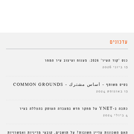
עדכונים
כנס ‘קוד העיר’ 2026: פענוח ועיצוב עיר המחר
15 ביוני 2026
בסיס משותף – أساس مشترك – COMMON GROUNDS
13 באוגוסט 2024
כתבה ב-YNET על מחקר חדש במעבדה העוסק בהצללה בעיר
4 ביולי 2024
האם השכונות עדיין חשובות? על תושבים, קובעי מדיניות ואפשרויות