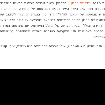
2:
“דפוסי תכנון”
. הסרטון עושה עבודה מצוינת בהצגת השכפול 
. הם ממחישים כיצד העיר נבנית ומבוססת על היחידה הדירתית, כיח
 זו מבוססת על המאמר של ד”ר רוני בר, בוגרת המעבדה לעיצוב עירו
וחנת את תכנון הדירה הטיפוסית בישראל ומצביעה על דפוס תכנון שאו
ן הדירה וכולל תבנית קבועה של החלל המשותף, עם מינימום הפרדות
הסכמה הארגונית הזו התקבעה כמובנת מאליה וכמתאימה למשפחות 
שראלית.
 הזה, מדוע הוא השתרש, אילו צרכים תרבותיים הוא משרת, אילו קונפל