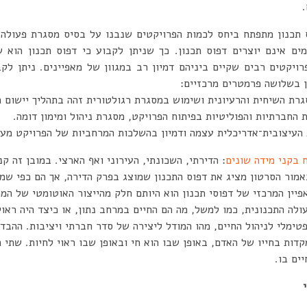
ס תכנון מתפתח ביחס לכמות הפרויקטים שנבנו על בסיס מסגרת פעולה ת
מים אינם יוצרים דפוס תכנון. כך שניתן לקבוע כי דפוס תכנון הוא
פרויקטים רבים שקיים ביניהם דמיון רב במגוון של מאפיינים. ניתן לק
ון בשלושה פרמטרים מרכזיים:
רת השיחית והרעיונית ושימוש במסגרת רגולטורית זהה בתהליך יישום ה
ת החברתיות והפוליטיות בפיתוח הפרויקט, מסגרת ניהול ומימון דומה.
עיצובית־אדריכלית עצמה ודמיון בהשלכות המרחביות של הפרויקט מעבר
ח בקני מידה שונים
: הדירתי, השכונתי, העירוני ואף הארצי. במובן זה ק
אמור הסרטון מציג את דפוס התכנון שמוצג בפרק הדירה, אך הם כפי ש
פיין המרכזי של דפוסי תכנון הוא היותם חלק מהייצור האוטומטי של המ
לה התכנונית, כמו למשל, מה הם החיים במרחב נתון, או כיצד היה ראו
טימלי לניהול החיים, מהו המודל ליצירה של סדר חברתי ויציבות. ההבדל
ות בחייו של האדם, באופן שבו הוא חי ובאופן שבו ראוי לחיות. שתי
ים בו.