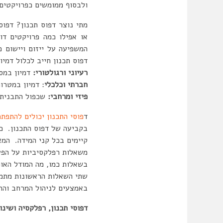
ולבסוף ממומשים כפרויקטים.
מתי נוצר דפוס תכנון? דפו
או אפילו כמה פרויקטים דו
המשפיעה
על ייזום ויישום 
דפוס תכנון חייב לכלול דמי
רעיוני ורגולטורי:
דמיון במסג
חברתי וכלכלי
: דמיון במטרו
פיזי ומרחבי:
שכפול התבנית ה
ד
פוסי התכנון יכולים להתפת
בקביעה של דפוס התכנון. כ
קיימים בכל קני המידה. המא
משאלות רפלקסיביות על הפעו
בשאלות כמו, מה המודל האופ
שתי השאלות הראשונות מתמקד
באמצעים לניהול המרחב והחי
דפוסי תכנון, רפלקסיה ושינוי