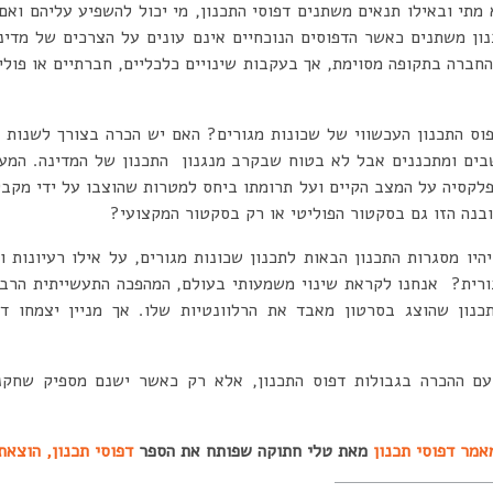
מתי ובאילו תנאים משתנים דפוסי התכנון, מי יכול להשפיע
עליהם ואם
נון משתנים כאשר
הדפוסים הנוכחיים אינם עונים על הצרכים של מדינ
חברה בתקופה מסוימת, אך בעקבות שינויים כלכליים, חברתיים
או פולי
ס התכנון העכשווי של שכונות מגורים? האם יש הכרה בצורך לשנות א
ים ומתכננים אבל לא בטוח שבקרב מנגנון התכנון של המדינה. המע
פלקסיה על המצב הקיים ועל תרומתו ביחס למטרות שהוצבו על ידי מקב
בנה הזו גם בסקטור הפוליטי או רק בסקטור המקצועי?
היו מסגרות התכנון הבאות לתכנון שכונות מגורים, על אילו רעיונות ו
ורית? אנחנו לקראת שינוי משמעותי בעולם, המהפכה התעשייתית הרביע
כנון שהוצג בסרטון מאבד את הרלוונטיות שלו. אך מניין יצמחו דפ
עם ההכרה בגבולות דפוס התכנון, אלא רק כאשר ישנם
מספיק שחקנ
אמר דפוסי תכנון
מאת טלי חתוקה שפותח את הספר
דפוסי תכנון, הוצאת