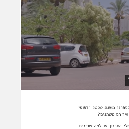
“למה שכונות בישראל נראות אותו דבר”, הוא סרטון שהוציא כאן, ועונה להגדרה של מה שכונה בספרנו משנת 2020 “דפוסי
ואיך הם משתנים?
י התכנון או למה שכינינו