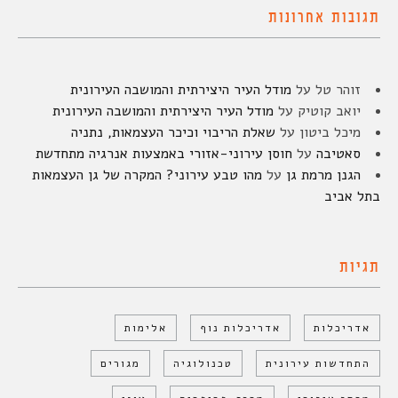
תגובות אחרונות
זוהר טל
על
מודל העיר היצירתית והמושבה העירונית
יואב קוטיק
על
מודל העיר היצירתית והמושבה העירונית
מיכל ביטון
על
שאלת הריבוי וכיכר העצמאות, נתניה
סאטיבה
על
חוסן עירוני-אזורי באמצעות אנרגיה מתחדשת
הגנן מרמת גן
על
מהו טבע עירוני? המקרה של גן העצמאות
בתל אביב
תגיות
אדריכלות
אדריכלות נוף
אלימות
התחדשות עירונית
טכנולוגיה
מגורים