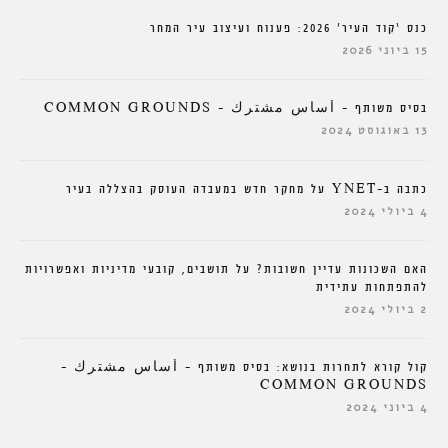
כנס ‘קוד העיר’ 2026: פענוח ועיצוב עיר המחר
15 ביוני 2026
בסיס משותף – أساس مشترك – COMMON GROUNDS
13 באוגוסט 2024
כתבה ב-YNET על מחקר חדש במעבדה העוסק בהצללה בעיר
4 ביולי 2024
האם השכונות עדיין חשובות? על תושבים, קובעי מדיניות ואפשרויות
להתפתחות עתידית
2 ביולי 2024
קול קורא לתחרות בנושא: בסיס משותף – أساس مشترك –
COMMON GROUNDS
4 ביוני 2024