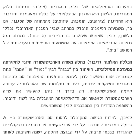
במערכת הסמיולוגית של בלוק המגורים (צילומי חזיתות בלוק
המגורים), הלשון היא הסגנון הבינלאומי על כלליו ומאפייניו והדיבור
הוא החריגות (צירופים, תוספות, עיוותים) מהמתווה של הסגנון. אם
כך, משמעות הסימנים תיבדק במרחב שבין הסגנון האדריכלי (כללי
הלשון), לבין השימוש שעושים בו הדיירים (הדיבור). במרחב הזה
נוצרות הווריאציות המייצרות את המשמעות הספציפית והעכשווית של
המושג “בית”.
הכללת האלתור (דיבור) כחלק משדה הארכיטקטורה חיוני לחקירתה
כמערכת סמיולוגית.
האיחוד בין “גבוה” לבין “נמוך” או “עממי” תחת
קטגוריה אחת מאפשר לדון לעומק בתופעות המעצבות את סביבות
המגורים ומשקפות צרכים, רצונות וחלומות של האוכלוסייה עבורה
קיימת הארכיטקטורה. רק בדרך זו ניתן להעשיר את שדה
הארכיטקטורה ולאפשר את הדיאלקטיקה המעגלית בין לשון ודיבור,
ההשפעה ההדדית בין המתכננים לבין המשתמשים.
לפיכך, למרות הגישה המקובלת לראות את הארכיטקטורה ב- A
גדולה במבנים שתוכננו על ידי ארכיטקטים או במבנים ורנקולריים
שהוגדרו כנכסי תרבות על ידי קבוצת החלטה,
ישנה חשיבות לאותן