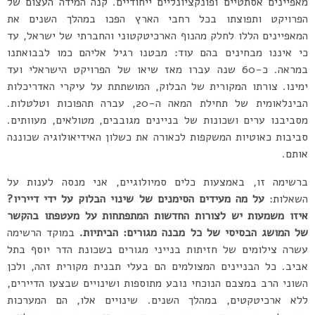
מאפיינים אסתטיים ופונקציונליים ייחודיים. קנה המידה העצום של
הפרויקט ותפוצתו בכל רחבי הארץ הפכו במהלך השנים את
המאפיינים הללו לחלק מהנוף הארכיטקטוני והחברתי של ישראל, עד
כי איננו מבחינים בהם עוד: מבטנו רגיל אליהם כמו לבבואתנו
במראה. כ-60 שנה עברו מאז שיאו של הפרויקט הישראלי ועד
ימינו. צורתו המקורית של הבלוק, המושתתת על עיקרי האדריכלות
הבינלאומית של תחילת המאה ה-20, עברה תהפוכות וטלטלות.
מסביבנו ערים ושכונות של בניינים מגובבים, מטולאים, מעוותים.
סביבות כאוטיות המשקפות לכאורה את כשלון האידיאולוגיה שכוננה
אותם.
ברשימה זו, באמצעות כלים סמיולוגיים, אני מנסה לענות על
השאלות:
על מה מעידים הסימנים של שינוי הבלוק על ידי דייריו?
איזו משמעות יש לצורות החדשות המתפתחות על מעטפתו בהקשר
של המושג הבסיסי של כל מבנה מגורים: הביתיות.
במוקד הרשימה
עשרה צילומים של חזיתות בנייני מגורים בשכונת הדר יוסף בתל
אביב. כל הבניינים המצולמים הם בעלי תבנית מקורית זהה, ולכן
השוני הרב במצבם הנוכחי נובע מתוספות ושינויים שבצעו הדיירים,
ללא ארכיטקטים, במהלך השנים. שינויים אלו, הם המערכות