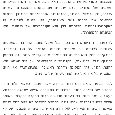
מהוגנות, סטריאוטיפיות, קונבנציונליות של מגורים. מגוון פעילויות
ומצבים של מגורים אינם עוברים את מחסום המהוגנות: עשיית
צרכים, מין וביטויי מיניות, התנהגויות אובססיביות למיניהן. למרות
ההחצנה של הפרטי ושל האינטימי, אין ביטוי לחריגות או
לאקסטרווגנטיות.
הביתיות לכן היא הקונבנציה של ביתיות. היא
הביתיות ה”מותרת”.
לדוגמה: דוד השמש הוא בסך הכל מיכל מתכת המחובר באמצעות
צינורות ללוחות פח מצופים זכוכית והניצב על הגג (תיאור).
כפונקצית סימן הוא מיד מזוהה כמיכל מים וקולטי שמש. זהו המסמן
הפונקציונלי (דנוטציה). הקונוטציה הראשונית של דוד השמש היא
רחצת הגוף. זהו המסומן מדרגה ראשונה (פונקציונלי אף הוא)
המצביע על אידיאולוגיה (פוריסטית) של ביתיות.
לפני מספר שנים התגוררתי בדירה אשר ממנה נשקף חלון חדר
הרחצה של הדירה ממול. בדירה זו התגוררה אישה שנהגה להתרחץ
כעשר פעמים ביום. רק כעבור חודשים רבים במקרה נתקלתי באותה
אישה ברחוב והבנתי שהיא זונה. הרחצה החריגה לא באה לידי ביטוי
בסימני הביתיות המיידיים של דירת האישה. הביתיות הוגבלה על ידי
הקונבנציה: הרחצה המסומנת היא סטריאוטיפית, נקייה ממיניות,