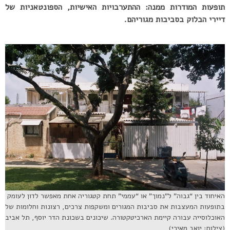
תופעות המודרות ממנה: ההתערבויות האישיות, הספונטאניות של
דיירי הבלוק בסביבות מגוריהם.
האיחוד בין “גבוה” ל”נמוך” או “עממי” תחת קטגוריה אחת מאפשר לדון לעומק
בתופעות המעצבות את סביבות המגורים ומשקפות צרכים, רצונות וחלומות של
האוכלוסייה עבורה קיימת הארכיטקטורה. שיכונים בשכונת הדר יוסף, תל אביב
(צילום: יואב מאירי)