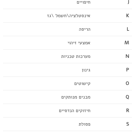
J
חיפויים
K
אינסטלציה\חשמל \גז
L
הריסה
M
אמצעי זיהוי
N
מערכות טכניות
P
גינון
O
קישוטים
Q
מבנים מנותקים
R
חיזוקים הנדסיים
S
פסולת