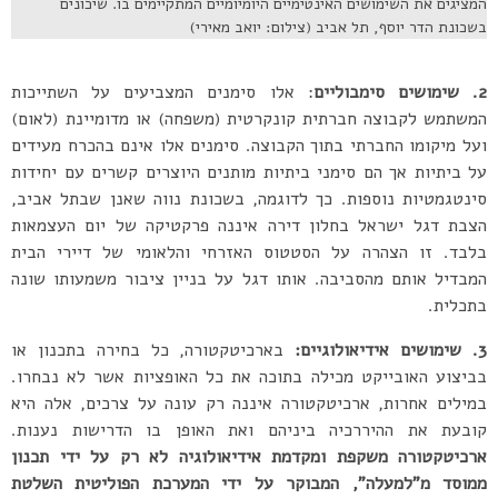
המציגים את השימושים האינטימיים היומיומיים המתקיימים בו. שיכונים
בשכונת הדר יוסף, תל אביב (צילום: יואב מאירי)
2. שימושים סימבוליים
: אלו סימנים המצביעים על השתייכות
המשתמש לקבוצה חברתית קונקרטית (משפחה) או מדומיינת (לאום)
ועל מיקומו החברתי בתוך הקבוצה. סימנים אלו אינם בהכרח מעידים
על ביתיות אך הם סימני ביתיות מותנים היוצרים קשרים עם יחידות
סינטגמטיות נוספות. כך לדוגמה, בשכונת נווה שאנן שבתל אביב,
הצבת דגל ישראל בחלון דירה איננה פרקטיקה של יום העצמאות
בלבד. זו הצהרה על הסטטוס האזרחי והלאומי של דיירי הבית
המבדיל אותם מהסביבה. אותו דגל על בניין ציבור משמעותו שונה
בתכלית.
3. שימושים אידיאולוגיים:
בארכיטקטורה, כל בחירה בתכנון או
בביצוע האובייקט מכילה בתוכה את כל האופציות אשר לא נבחרו.
במילים אחרות, ארכיטקטורה איננה רק עונה על צרכים, אלה היא
קובעת את ההיררכיה ביניהם ואת האופן בו הדרישות נענות.
ארכיטקטורה משקפת ומקדמת אידיאולוגיה לא רק על ידי תכנון
ממוסד מ”למעלה”, המבוקר על ידי המערכת הפוליטית השלטת