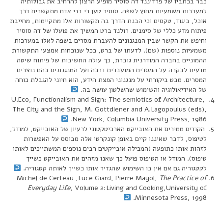
כבר בכתביו של פרדיננד דה סוסיר מופיע הרצון להרחיב את גבולותיה
למערכות משמעיות מחוץ לשפה. סוסיר טען כי בני אדם מתקשרים דרך
אוכל, ביגוד, טקסים וכי הבנת הדרך בה תקשורות אלו מתקיימות, מחייבת
פיתוח מדע כללי של סימנים. רולנד ברט המשיך את פועלו של דה סוסיר
וחיפש את הקשר שבין המנגנונים להעברת מסרים בשפה לאלו במערכות
משמעיות נוספות (שם). לדעתו של ברט, ככל שנוכחות אמצעי התקשורת
ההמוניים בחברה המודרנית גוברת, כך עולה החשיבות של פיתוח שיטה
מדעית לבקרה על המסרים המועברים דרכה ועל המנגנונים בהם נוצרים
המסרים. מבט ביקורתי על מנגנוני הפצת הידע, הוא חיוני להגבלת כוחה
של האידיאולוגיה והשימוש שהשלטון עושה בה.
U.Eco, Functionalism and Sign: The semiotics of Architecture,
The City and the Sign, M. Gottdiener and A.Lagopoulus (eds),
New York, Columbia University Press, 1986.
הקודים ממירים את האובייקט הארכיטקטוני לרעיון של האובייקט, למודל,
לטיפוס, לדבר שאיננו קיים באופן קונקרטי אלה מבוסס על האפשרות
לזהות אותו כתופעה (המכילה אובייקטים רבים נוספים המשתייכים לאותו
טיפוס). המודל או הטיפוס פועל כך שאנו מזהים את האובייקט כשייך
לקטגוריה גם אם אין בו השימוש שהגדיר אותו כשייך לאותה קטגוריה.
Michel de Certeau ,Luce Giard, Pierre Mayol,
The Practice of
Everyday Life
, Volume 2:Living and Cooking,University of
Minnesota Press, 1998.