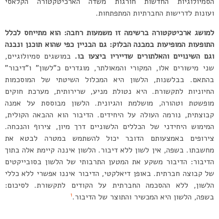
הסמיולוגיות החדשות חורגות משדה הארכיטקטורה הקלאסי
ועונות לדרישות החברתיות המתפתחות.
למושג ארכיטקטורה ברשימה זו משמעות רחבה: הוא מתייחס לכלל
התופעות המופיעות במבנה הבלוק: גם הבניין כפי שהוא תוכנן ונבנה
וגם השינויים והאלתורים שדייריו ביצעו בו.
במושגים סמיולוגיים,
שני מישורים אלו, המקורי והמאולתר, מוגדרים כ”לשון” ו”דיבור”
בהתאם. בבלשנות, הלשון היא המכלול השיטתי של המוסכמות
החיוניות לתקשורת. היא נטולת מניע, שרירותית, מערכת חוקים
מופשטת וטהורה, מושלמת והגיונית. הלשון מבוססת על אמנה
קבוצתית, נורמה העולה על היחידים. הדיבור הוא ההבאה הקולית,
המימוש היחידני של הכללים הלשוניים דרך מיון, צירוף והנכחה.
צירופים באמצעותם הדובר יכול להשתמש במטרה לבטא את
מחשבתו. בשפה, אין לשון ללא דיבור. הלשון איננה קיימת אלה בתוך
הדיבור: הדיבור משקע את המטען התרבותי של הלשון בסובייקטים
של קבוצה חברתית. באופן דיאלקטי, הדיבור איננו אפשרי ללא כללי
הלשון, ללא ההסכמה החברתית על הקודים לתקשורת. לסיכום:
1
בשפה, הלשון היא המכשיר והתוצר של הדיבור.