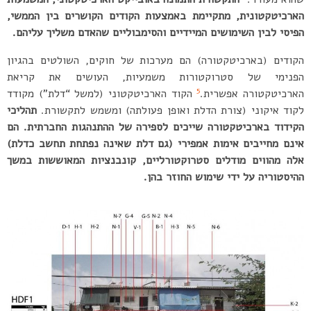
הארכיטקטונית, מתקיימת באמצעות הקודים הקושרים בין הממשי,
הפיסי לבין השימושים המיידיים והסימבוליים שהאדם משליך עליהם.
הקודים (בארכיטקטורה) הם מערכות של חוקים, השולטים בהגיון
הפנימי של סטרוקטורות משמעיות, העושים את קריאת
5
הארכיטקטורה אפשרית.
הקוד הארכיטקטוני (למשל “דלת”) מקודד
לקוד איקוני (צורת הדלת ואופן פעולתה) ומשמש לתקשורת.
תהליכי
הקידוד בארכיטקטורה שייכים לספירה של ההתנהגות החברתית. הם
אינם מחייבים אימות אמפירי (גם דלת שאינה נפתחת תחשב כדלת)
אלה מהווים מודלים סטרוקטורליים, קונבנציות המאוששות במשך
ההיסטוריה על ידי שימוש החוזר בהן.