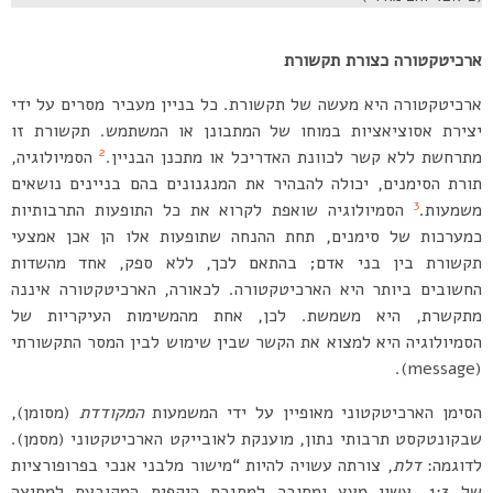
ארכיטקטורה כצורת תקשורת
ארכיטקטורה היא מעשה של תקשורת. כל בניין מעביר מסרים על ידי
יצירת אסוציאציות במוחו של המתבונן או המשתמש. תקשורת זו
2
מתרחשת ללא קשר לכוונת האדריכל או מתכנן הבניין.
הסמיולוגיה,
תורת הסימנים, יכולה להבהיר את המנגנונים בהם בניינים נושאים
3
משמעות.
הסמיולוגיה שואפת לקרוא את כל התופעות התרבותיות
כמערכות של סימנים, תחת ההנחה שתופעות אלו הן אכן אמצעי
תקשורת בין בני אדם; בהתאם לכך, ללא ספק, אחד מהשדות
החשובים ביותר היא הארכיטקטורה. לכאורה, הארכיטקטורה איננה
מתקשרת, היא משמשת. לכן, אחת מהמשימות העיקריות של
הסמיולוגיה היא למצוא את הקשר שבין שימוש לבין המסר התקשורתי
(message).
הסימן הארכיטקטוני מאופיין על ידי המשמעות
המקודדת
(מסומן),
שבקונטקסט תרבותי נתון, מוענקת לאובייקט הארכיטקטוני (מסמן).
לדוגמה:
דלת
, צורתה עשויה להיות “מישור מלבני אנכי בפרופורציות
של 1:3, עשוי מעץ ומחובר למסגרת היקפית המקובעת למחיצה