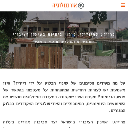
פרויקט סמיולוגי: סימני ביתיות בשיכון הציבורי
יואב מאירי
2 במרץ 2016
לגור
להמציא
על מה מעידים הסימנים של שינוי הבלוק על ידי דייריו? איזו
משמעות יש לצורות החדשות המתפתחות על מעטפתו בהקשר של
מושג הביתיות? חקירת הארכיטקטורה כמערכת סמיולוגית חושפת את
השימושים היומיומיים, הסימבוליים והאידיאולוגיים המקודדים בבלוק
המגורים.
פרויקט השיכון הציבורי בישראל יצר סביבות מגורים בעלות