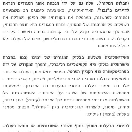
(הבלוק המקורי), אלה גם על ידי הנכחת אופן המגורים הנראה
לדיירים כ”נכון”.
האידיאולוגיה, באמצעות סימנים רב משמעיים
ופתוחים לפרשנות, מערפלת את מקורותיו של הסימן ושוללת את
השאלות על אמיתותו של המסומן. צורת המגורים היא תוצר תרבותי,
שבמהלך ההיסטוריה נקבע על ידי קבוצות בחירה ואושרר על ידי
הקהילה שוב ושוב עד כדי הבנתו כנורמלי: שכך טיבו של העולם ולא
יכול להיות אחרת.
האידיאולוגיה השלטת בבלוק המגורים של ימינו (כמו בחברה
הישראלית כולה) היא הקפיטליזם הליברלי, והערך המקודש על ידה
בארכיטקטורה הוא הקניין הפרטי.
הפרטי יוצא מתוך העולם הציבורי
באמצעות גבולות מסוגים שונים: ויזואליים, פיזיים, קוגניטיביים –
אלו הם סימני בעלות. סימני הבעלות הם המנגנון באמצעותו
מתרחשת ההשתלטות של הפרטי על הציבורי. האסטרטגיות של
ההשתלטות מגוונות: מחסימה פיזית של המרחב (קיטוע) כגון גידור,
סירוג, מיסוך, להפרדה קוגניטיבית כגון “שתילת” חפצים מסמני
בעלות (בימוי) ושילוט.
לסימני הבעלות מסומן נוסף חשוב: אוטונומיות או חופש פעולה.