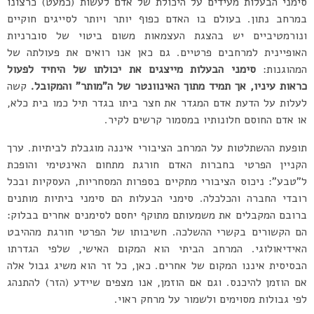
סימני הבעלות מעידים על היכולת של אדם לעשות (כמעט) כרצונו
במרחב נתון. בעולם בו האדם כפוף יותר ויותר לסייגים חוקיים
ונורמטיביים יש בהצגת העצמאות משום ביטוי של סוברניות
האופיינית למרחבים פרטיים. גם כאן אנו רואים את פעולתה של
המהוגנות:
סימני הבעלות מייצגים את יכולתו של היחיד לפעול
כראות עיניו, אך תמיד מתוך האינוונטר של ה”מותר” והמקובל.
קשה
לעלות על הדעת אדם המגדר את חצר ביתו בגדר תיל כמו בית כלא,
או אדם החוסם חלונותיו במסמור קרשים לקיר.
תופעת ההשתלטות על המרחב הציבורי איננה מוגבלת לביתיות. ערך
הקניין הפרטי בחברות האדם חורגת מתחום האינטימי והופכת
ל”טבע”: ניכוס הציבורי מתקיים בספרות המסחריות, העסקיות ובכל
רובדי החברה והכלכלה. סימני הבעלות הם סימני ביתיות מותנים
ברובם המקבלים את משמעותם מתוקף יחסם לסימנים אחרים בבלוק:
הם הקשורים בקשרי ההשלכה. חשיבותו של הפרטי חורגת מההיבט
האידיאולוגי. המרחב הביתי הוא המקום האישי, שלפי הגדרתו
הבסיסית איננו המקום של אחרים. כאן, כל זר הוא משיג גבול אלה
אם הוזמן להיכנס. וגם אם הוזמן, אנו מצפים שיידע (הזר) להתנהג
לפי גבולות מסוימים ולשמור על מרחק ראוי.