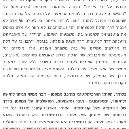
קבועה על ידי צירים”. הצורה המתוארת מצביעה (denotes) על
“האפשרות לעבור דרך הדלת את המחיצה” על הבסיס של קוד תרבותי
שהמתבונן מסוגל לזהות. זאת, למרות שייתכן כי לעולם אף אדם לא
יעבור דרך הדלת הספציפית הזו ושהמתבונן לא ראה אף אדם מממש
את פוטנציאל השימוש בה. משמעות השימוש המיידי של האובייקט
מוענקת דרך דנוטציה: דרך הצגת פעולתו. בנוסף, ייתכן כי על דלת
זו מגולפים סמלים של בית משפחת אצולה. אלו, מעידים על
משמעותה הסימבולית של הדלת כדלת שאנשים מסוימים (חשובים,
עשירים, חזקים) אמורים לעבור דרכה (ושוב: ללא צורך במעבר
ממשי של איש אציל את הדלת). האסוציאציה הסימבולית מתרחשת
בדרך של הסמלה, של קונוטציה, וכמו קודמתה הדנוטציה, תלויה
בקודים ובקונבנציות.
כלומר, הסימן הארכיטקטוני מורכב ממסמן- דבר ממשי הניתן לחישה
ולתיאור, וממסומנים- תוכן ומשמעות, המושלכים על המסמן בדרך
של דנוטציה ושל קונוטציה.
הסימן הארכיטקטוני מוגדר על ידי
נוכחותו של מסומן שמשמעותו הדנוטטיבית היא הפעולה שהוא
מאפשר ומשמעותו הקונוטטיבית היא האסוציאציה התרבותית הסמלית
4
שהוא מעורר.
התקשורת התמונה באובייקט הארכיטקטוני, המשמעות