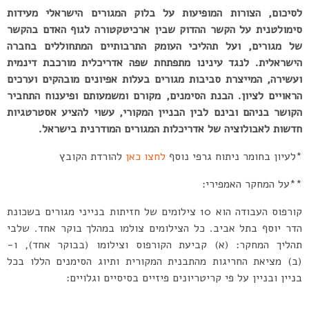
לסיכום, הצורות המופיעות על בלוק המגורים הישראלי מעידות
סימולטנית על הקשר ההדוק שבין ארכיטקטורה לגוף האדם בהקשר
של מגורים, ועל תהליכי העומק התרבותיים המתחוללים בחברה
הישראלית. לנגד עינינו מתפתחת שפה אדריכלית מורכבת דינמית
ועשירה, המייצרת סביבות מגורים בעלות אפיונים מובהקים וערכים
הראויים לציון. הבנת הסימנים, מקורם ומשמעותם ופיענוח התחביר
הקושר בניהם ובינם לבין הבניין המקורי, עשוי להציע אסטרטגיות
חדשות לאבולוציה של אדריכלות המגורים המודרנית בישראל.
*לעיון בחומר ניתוח גרפי נוסף
לחצו כאן
להורדת הקובץ
**על המחקר האמפירי:
קורפוס העבודה הוא 10 צילומים של חזיתות בנייני מגורים בשכונת
הדר יוסף בתל אביב. כל הצילומים צולמו במהלך בוקר אחד. שלבי
תהליך המחקר: (א) קביעת הקורפוס וצילומו (בבוקר אחד), ו-
(ב) מציאת החריגות מהתבנית המקורית ותיוג הסימנים הללו בכל
בניין ובניין על פי קריטריונים פיזיים בסיסיים וגלויים: