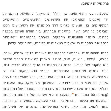
פרקטיקות יומיום:
מעטפת הבניין היא האתר בו החלל הפרטיקולרי, האישי, מרומז על
ידי סימנים המציגים את השימושים האינטימיים היומיומיים
המתקיימים בו. אנשים מזהים דרך הסימנים את השימושים הללו
ומבינים כי קיים קשר, מחויבות חברתית, בין האדם השוכן במבנה
לבינם. סימני ההתנהגות מקבעים במרחב פרקטיקות יומיומיות
הנתפשות בתרבות הישראלית כמאפיינות מגורים, ומצביעים עליהן.
רבים מהמסומנים שבסימני הפרקטיקות קשורים בגוף: אכילה, שינה,
רחצה, קישוט, בישום, מגע, עינוג. מאפיין זה איננו מקרי: הפרטי
הוא המקום של הפנאי. הבית זה המקום בו הגוף החולה מבריא ונח,
פתור זמנית מחובותיו החברתיים. הפרטי הוא המקום שבו יש
לגיטימציה לבטלה ובהייה. בחברה המודרנית, ככל שהציבורי נעשה
שקוף, המוצנע מתכנס לפרטי. החצנתן של פרקטיקות המגורים
בבלוק המגורים איננה ישירה: היא עוברת דרך המסננת של המהוגנות
6
(decency) החברתית.
המהוגנות היא מערכת של נורמות חברתיות
המחזקת את הקשר החברתי ביו חברי הקבוצה באמצעות הגדרת מה
מותר להציג ומה לא. סימני הפרקטיקות מרמזים על פעילויות