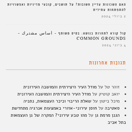
האם השכונות עדיין חשובות? על תושבים, קובעי מדיניות ואפשרויות
להתפתחות עתידית
2 ביולי 2024
קול קורא לתחרות בנושא: בסיס משותף – أساس مشترك –
COMMON GROUNDS
4 ביוני 2024
תגובות אחרונות
זוהר טל
על
מודל העיר היצירתית והמושבה העירונית
יואב קוטיק
על
מודל העיר היצירתית והמושבה העירונית
מיכל ביטון
על
שאלת הריבוי וכיכר העצמאות, נתניה
סאטיבה
על
חוסן עירוני-אזורי באמצעות אנרגיה מתחדשת
הגנן מרמת גן
על
מהו טבע עירוני? המקרה של גן העצמאות
בתל אביב