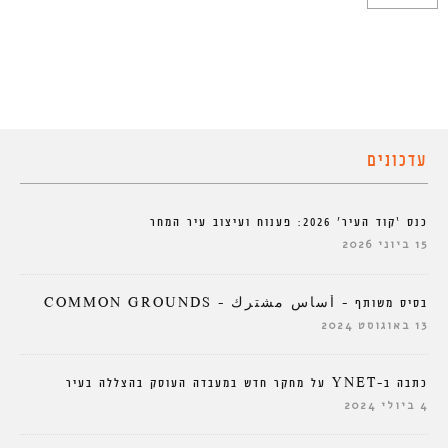
עדכונים
כנס ‘קוד העיר’ 2026: פענוח ועיצוב עיר המחר
15 ביוני 2026
בסיס משותף – أساس مشترك – COMMON GROUNDS
13 באוגוסט 2024
כתבה ב-YNET על מחקר חדש במעבדה העוסק בהצללה בעיר
4 ביולי 2024