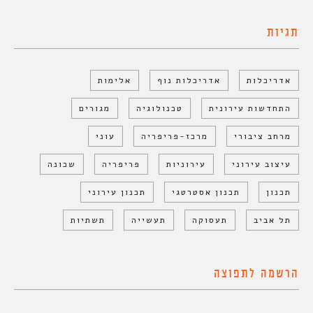
תגיות
אדריכלות
אדריכלות נוף
אלימות
התחדשות עירונית
טכנולוגיה
מגורים
מרחב ציבורי
מרכז-פריפריה
עוני
עיצוב עירוני
עירוניות
פריפריה
שכונה
תכנון
תכנון אסטרטגי
תכנון עירוני
תל אביב
תעסוקה
תעשייה
תשתיות
הרשמה לתפוצה