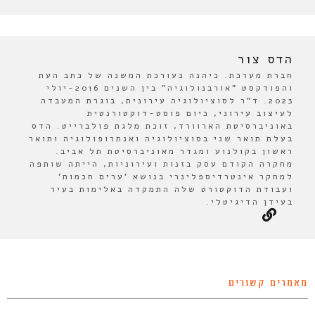
הדס צור
חברת מערכת. כיהנה כעורכת המשנה של כתב העת
והפודקסט "אורבנולוגיה" בין השנים 2016-יולי
2023. ד"ר לסוציולוגיה עירונית, בוגרת המעבדה
לעיצוב עירוני, כיום פוסט-דוקטורנטית
באוניברסיטת הארוורד, זוכת מלגת פולברייט. הדס
בעלת תואר שני בסוציולוגיה ואנתרופולוגיה ותואר
ראשון בקולנוע ומגדר מאוניברסיטת תל אביב.
מחקרה הקודם עסק בזנות ועירוניות, הייתה שותפה
למחקר אינטרדיספלינרי בנושא 'ערים חכמות'
ועבודת הדוקטורט שלה התמקדה באלימות בעיר
בעידן הדיגיטלי.
מאמרים קשורים