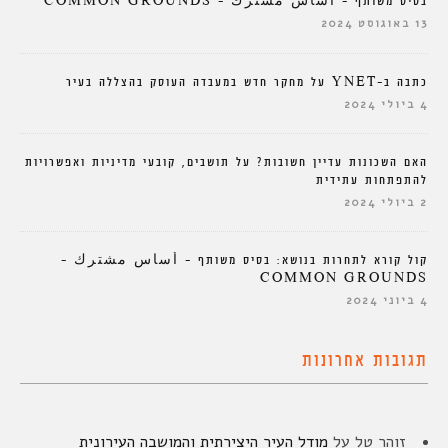
בסיס משותף – أساس مشترك – COMMON GROUNDS
13 באוגוסט 2024
כתבה ב-YNET על מחקר חדש במעבדה העוסק בהצללה בעיר
4 ביולי 2024
האם השכונות עדיין חשובות? על תושבים, קובעי מדיניות ואפשרויות
להתפתחות עתידית
2 ביולי 2024
קול קורא לתחרות בנושא: בסיס משותף – أساس مشترك –
COMMON GROUNDS
4 ביוני 2024
תגובות אחרונות
זוהר טל
על
מודל העיר היצירתית והמושבה העירונית