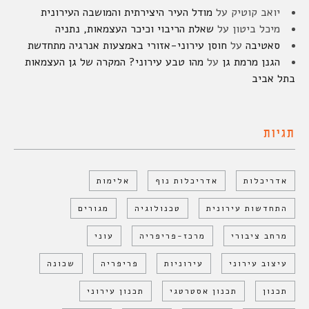
יואב קוטיק
על
מודל העיר היצירתית והמושבה העירונית
מיכל ביטון
על
שאלת הריבוי וכיכר העצמאות, נתניה
סאטיבה
על
חוסן עירוני-אזורי באמצעות אנרגיה מתחדשת
הגנן מרמת גן
על
מהו טבע עירוני? המקרה של גן העצמאות
בתל אביב
תגיות
אדריכלות
אדריכלות נוף
אלימות
התחדשות עירונית
טכנולוגיה
מגורים
מרחב ציבורי
מרכז-פריפריה
עוני
עיצוב עירוני
עירוניות
פריפריה
שכונה
תכנון
תכנון אסטרטגי
תכנון עירוני