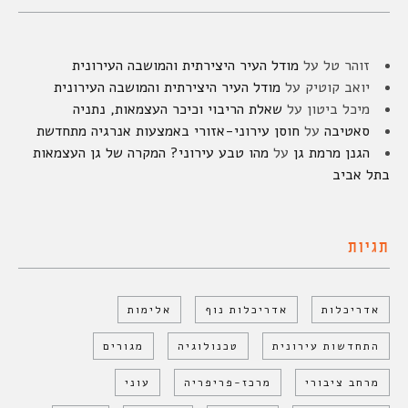
זוהר טל
על
מודל העיר היצירתית והמושבה העירונית
יואב קוטיק
על
מודל העיר היצירתית והמושבה העירונית
מיכל ביטון
על
שאלת הריבוי וכיכר העצמאות, נתניה
סאטיבה
על
חוסן עירוני-אזורי באמצעות אנרגיה מתחדשת
הגנן מרמת גן
על
מהו טבע עירוני? המקרה של גן העצמאות
בתל אביב
תגיות
אדריכלות
אדריכלות נוף
אלימות
התחדשות עירונית
טכנולוגיה
מגורים
מרחב ציבורי
מרכז-פריפריה
עוני