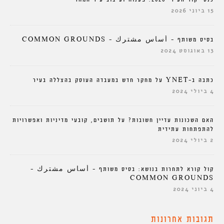
15 ביוני 2026
בסיס משותף – أساس مشترك – COMMON GROUNDS
13 באוגוסט 2024
כתבה ב-YNET על מחקר חדש במעבדה העוסק בהצללה בעיר
4 ביולי 2024
האם השכונות עדיין חשובות? על תושבים, קובעי מדיניות ואפשרויות
להתפתחות עתידית
2 ביולי 2024
קול קורא לתחרות בנושא: בסיס משותף – أساس مشترك –
COMMON GROUNDS
4 ביוני 2024
תגובות אחרונות