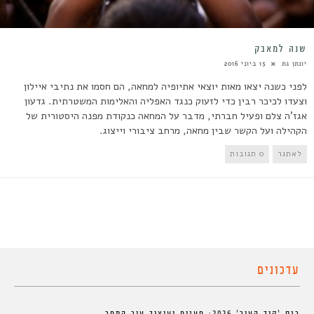
שנה למאבק
יונתן גת
15 ביוני 2016
לפני כשנה יצאו מאות יוצאי אתיופיה למחאה, הם חסמו את נתיבי איילון
וצעדו לכיכר רבין כדי לזעוק כנגד האפליה והאלימות המשטרתית. גדעון
אגז'ה צלם ופעיל חברתי, מדבר על המחאה כנקודת מפנה היסטורית של
הקהילה ועל הקשר שבין מחאה, מרחב ציבורי וייצוג.
לאתגר
0 תגובות
עדכונים
כנס ‘קוד העיר’ 2026: פענוח ועיצוב עיר המחר