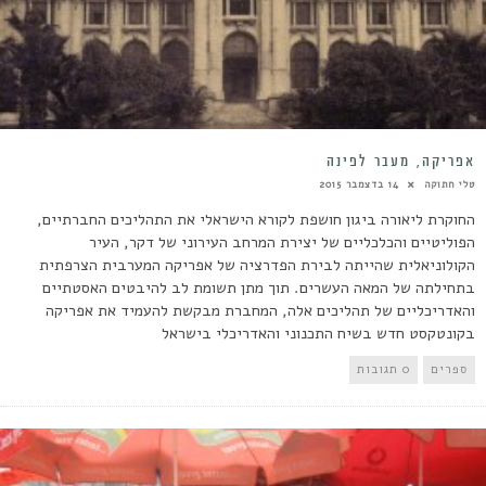
אפריקה, מעבר לפינה
טלי חתוקה
14 בדצמבר 2015
החוקרת ליאורה ביגון חושפת לקורא הישראלי את התהליכים החברתיים,
הפוליטיים והכלכליים של יצירת המרחב העירוני של דקר, העיר
הקולוניאלית שהייתה לבירת הפדרציה של אפריקה המערבית הצרפתית
בתחילתה של המאה העשרים. תוך מתן תשומת לב להיבטים האסטתיים
והאדריכליים של תהליכים אלה, המחברת מבקשת להעמיד את אפריקה
בקונטקסט חדש בשיח התכנוני והאדריכלי בישראל
ספרים
0 תגובות