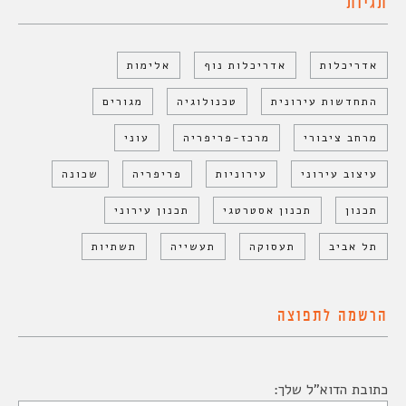
תגיות
אדריכלות
אדריכלות נוף
אלימות
התחדשות עירונית
טכנולוגיה
מגורים
מרחב ציבורי
מרכז-פריפריה
עוני
עיצוב עירוני
עירוניות
פריפריה
שכונה
תכנון
תכנון אסטרטגי
תכנון עירוני
תל אביב
תעסוקה
תעשייה
תשתיות
הרשמה לתפוצה
כתובת הדוא"ל שלך: