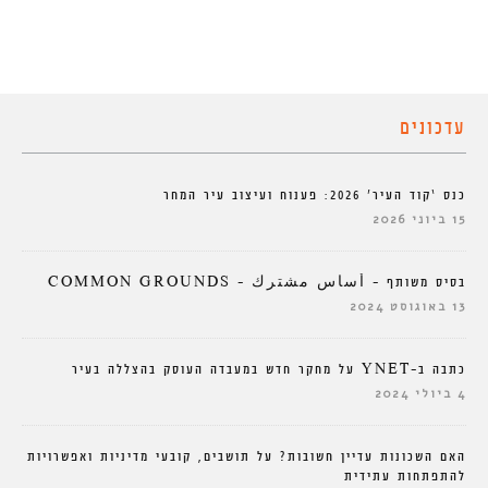
עדכונים
כנס ‘קוד העיר’ 2026: פענוח ועיצוב עיר המחר
15 ביוני 2026
בסיס משותף – أساس مشترك – COMMON GROUNDS
13 באוגוסט 2024
כתבה ב-YNET על מחקר חדש במעבדה העוסק בהצללה בעיר
4 ביולי 2024
האם השכונות עדיין חשובות? על תושבים, קובעי מדיניות ואפשרויות
להתפתחות עתידית