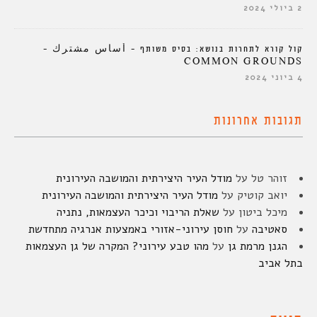
2 ביולי 2024
קול קורא לתחרות בנושא: בסיס משותף – أساس مشترك –
COMMON GROUNDS
4 ביוני 2024
תגובות אחרונות
זוהר טל
על
מודל העיר היצירתית והמושבה העירונית
יואב קוטיק
על
מודל העיר היצירתית והמושבה העירונית
מיכל ביטון
על
שאלת הריבוי וכיכר העצמאות, נתניה
סאטיבה
על
חוסן עירוני-אזורי באמצעות אנרגיה מתחדשת
הגנן מרמת גן
על
מהו טבע עירוני? המקרה של גן העצמאות
בתל אביב