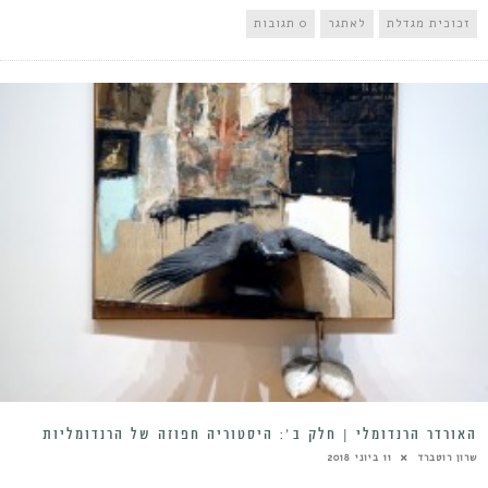
זכוכית מגדלת
לאתגר
0 תגובות
האורדר הרנדומלי | חלק ב׳: היסטוריה חפוזה של הרנדומליות
שרון רוטברד
11 ביוני 2018