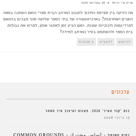
שרית פרי דניאל
26 בפברואר 2018
מה הזיקה בין תפיסת החינוך לתכנון המרחב הבית ספרי והאם השתנה במאה
השנים האחרונות? בארכיטקטורה של בתי הספר שלושה סוגי מבנים בהתאם
לפרדיגמות חינוכיות שונות. האם הגיע זמן לאתגר אותן, לפרוץ את גבולות
בית הספר ולהשתמש בעיר כמרחב למידה?
להיפגש
להמציא
2 תגובות
עדכונים
כנס ‘קוד העיר’ 2026: פענוח ועיצוב עיר המחר
15 ביוני 2026
בסיס משותף – أساس مشترك – COMMON GROUNDS