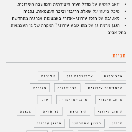
יואב קוטיק
על
מודל העיר היצירתית והמושבה העירונית
מיכל ביטון
על
שאלת הריבוי וכיכר העצמאות, נתניה
סאטיבה
על
חוסן עירוני-אזורי באמצעות אנרגיה מתחדשת
הגנן מרמת גן
על
מהו טבע עירוני? המקרה של גן העצמאות
בתל אביב
תגיות
אדריכלות
אדריכלות נוף
אלימות
התחדשות עירונית
טכנולוגיה
מגורים
מרחב ציבורי
מרכז-פריפריה
עוני
עיצוב עירוני
עירוניות
פריפריה
שכונה
תכנון
תכנון אסטרטגי
תכנון עירוני