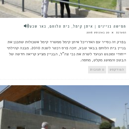
חמישה בניינים | איתן קימל, בית הלוחם, באר שבע
המערכת
20 באוגוסט 2018
בפרק זה נסייר עם האדריכל איתן קימל ממשרד קימל אשכולות שתכנן את
בניין בית הלוחם בבאר שבע, זוכה פרס רכטר לשנת 2010. מבנה קהילתי
ייחודי ומונגש הנועד לשרת את נכי צה"ל, הבניין מציע קריאה חדשה של
הבטון והמושג מקלט, מחסה.
הפודקסט
0 תגובות