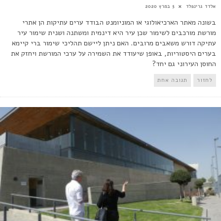
אלדד‎ גרינפלד
5 במרץ 2020
בשונה מאתר הארכיאולוגי או המוניומנט הבודד ערים עתיקות הן אתרי
מורשת מורכבים לשימור שכן עיר היא דינמית ומשתנה ושנית שימור עיר
עתיקה דורש משאבים מרובים. האם ניתן ליישם תהליכי שימור ברי קיימא
בערים היסטוריות, באופן שיעודד את השמירה על ערכי המורשת ויחזק את
החוסן העירוני גם יחד?
לחזור
תגובה אחת