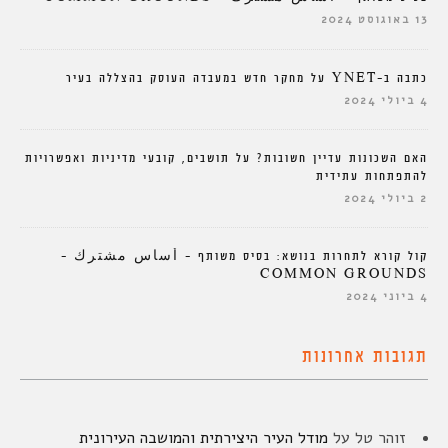
13 באוגוסט 2024
כתבה ב-YNET על מחקר חדש במעבדה העוסק בהצללה בעיר
4 ביולי 2024
האם השכונות עדיין חשובות? על תושבים, קובעי מדיניות ואפשרויות
להתפתחות עתידית
2 ביולי 2024
קול קורא לתחרות בנושא: בסיס משותף – أساس مشترك –
COMMON GROUNDS
4 ביוני 2024
תגובות אחרונות
זוהר טל
על
מודל העיר היצירתית והמושבה העירונית