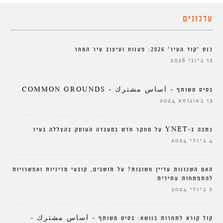
עדכונים
כנס ‘קוד העיר’ 2026: פענוח ועיצוב עיר המחר
15 ביוני 2026
בסיס משותף – أساس مشترك – COMMON GROUNDS
13 באוגוסט 2024
כתבה ב-YNET על מחקר חדש במעבדה העוסק בהצללה בעיר
4 ביולי 2024
האם השכונות עדיין חשובות? על תושבים, קובעי מדיניות ואפשרויות
להתפתחות עתידית
2 ביולי 2024
קול קורא לתחרות בנושא: בסיס משותף – أساس مشترك –