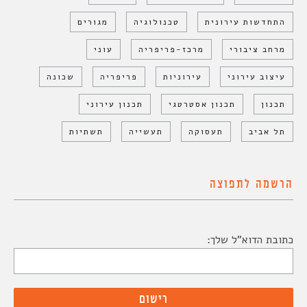
התחדשות עירונית
טכנולוגיה
מגורים
מרחב ציבורי
מרכז-פריפריה
עוני
עיצוב עירוני
עירוניות
פריפריה
שכונה
תכנון
תכנון אסטרטגי
תכנון עירוני
תל אביב
תעסוקה
תעשייה
תשתיות
הרשמה לתפוצה
כתובת הדוא"ל שלך: