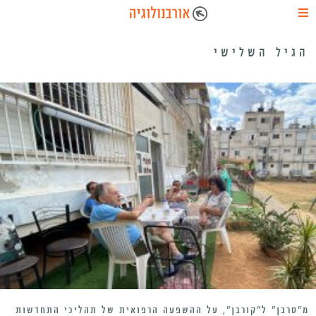
הגיל השלישי
מ”סרבן” ל”קורבן”, על ההשפעה הרפואית של תהליכי התחדשות