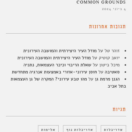
COMMON GROUNDS
4 ביוני 2024
תגובות אחרונות
זוהר טל
על
מודל העיר היצירתית והמושבה העירונית
יואב קוטיק
על
מודל העיר היצירתית והמושבה העירונית
מיכל ביטון
על
שאלת הריבוי וכיכר העצמאות, נתניה
סאטיבה
על
חוסן עירוני-אזורי באמצעות אנרגיה מתחדשת
הגנן מרמת גן
על
מהו טבע עירוני? המקרה של גן העצמאות
בתל אביב
תגיות
אדריכלות
אדריכלות נוף
אלימות