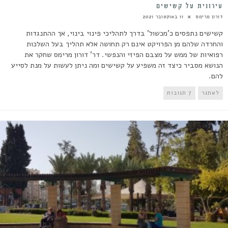
עירונית על קשישים
דורון מרימס
11 באוקטובר 2021
קשישים נתפסים כ'מכשול' בדרך לתהליכי פינוי בינוי, אך ההתנגדות
והחרדה שלהם מן הפרויקט אינם רק תחושה אלא תהליך בעל השלכות
רפואיות של ממש על מצבם הפיזי והנפשי. דר' דורון מרימס שחקר את
הנושא מסביר כיצד זה משפיע על קשישים ומה ניתן לעשות על מנת לסייע
להם.
לאתגר
7 תגובות