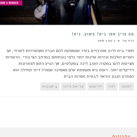
מה צריך חסר בית? פשוט, בית!
הדס צור
5 במרץ 2018
חסרי בית לרוב מתרכזים בעיר שמספקת להם חברה ואפשרויות לשרוד, אך
הערים הולכות ונהיות עוינות יותר כלפי נוכחותם במרחב הציבורי. הרשויות
מציעות להם במקרה הטוב לינה במקלטים, אך הגיע הזמן לפתרונות
רדיקלים יותר. רעות גיא מעמותת עלם מאמינה שמודל דיור תחילה הוא
הפתרון הנכון והראוי לבעית חסרות הבית
לאתגר
לגור
להיפגש
קריאת כיוון
4 תגובות