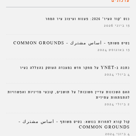
עדכונים
כנס ‘קוד העיר’ 2026: פענוח ועיצוב עיר המחר
15 ביוני 2026
בסיס משותף – أساس مشترك – COMMON GROUNDS
13 באוגוסט 2024
כתבה ב-YNET על מחקר חדש במעבדה העוסק בהצללה בעיר
4 ביולי 2024
האם השכונות עדיין חשובות? על תושבים, קובעי מדיניות ואפשרויות
להתפתחות עתידית
2 ביולי 2024
קול קורא לתחרות בנושא: בסיס משותף – أساس مشترك –
COMMON GROUNDS
4 ביוני 2024