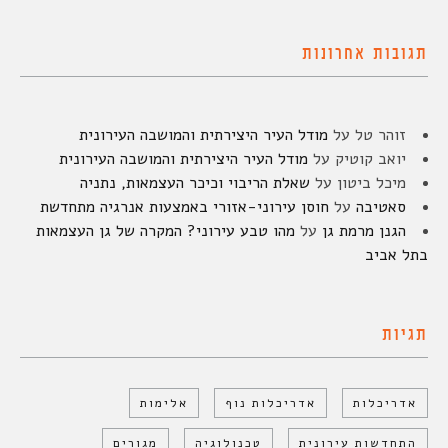
תגובות אחרונות
זוהר טל
על
מודל העיר היצירתית והמושבה העירונית
יואב קוטיק
על
מודל העיר היצירתית והמושבה העירונית
מיכל ביטון
על
שאלת הריבוי וכיכר העצמאות, נתניה
סאטיבה
על
חוסן עירוני-אזורי באמצעות אנרגיה מתחדשת
הגנן מרמת גן
על
מהו טבע עירוני? המקרה של גן העצמאות
בתל אביב
תגיות
אדריכלות
אדריכלות נוף
אלימות
התחדשות עירונית
טכנולוגיה
מגורים