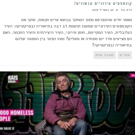
קונספטים עירוניים עכשווים?
הדס צור
30 באפריל 2018
מאמר חדש שהתפרסם מתוך המחקר בנושא ערים חכמות, סוקר את
הקונספטים העירוניים שמשכו תושמת לב רבה בתיאוריה ובפרקטיקה: העיר
הגלובלית, העיר המקיימת, חוסן עירוני, העיר היצירתית והעיר החכמה. האם
הם מציעים סדר יום מתחרה או משלים? ומהו הפער בין המסגור שלהם
בתיאוריה ובפרקטיקה?
ספרים
תגובה אחת