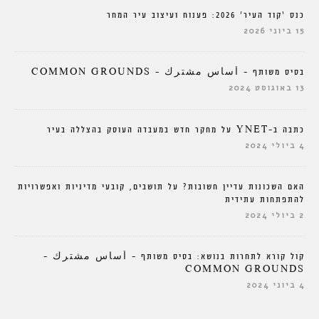
כנס ‘קוד העיר’ 2026: פענוח ועיצוב עיר המחר
15 ביוני 2026
בסיס משותף – أساس مشترك – COMMON GROUNDS
13 באוגוסט 2024
כתבה ב-YNET על מחקר חדש במעבדה העוסק בהצללה בעיר
4 ביולי 2024
האם השכונות עדיין חשובות? על תושבים, קובעי מדיניות ואפשרויות
להתפתחות עתידית
2 ביולי 2024
קול קורא לתחרות בנושא: בסיס משותף – أساس مشترك –
COMMON GROUNDS
4 ביוני 2024