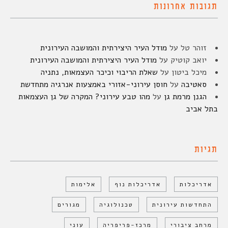
תגובות אחרונות
זוהר טל
על
מודל העיר היצירתית והמושבה העירונית
יואב קוטיק
על
מודל העיר היצירתית והמושבה העירונית
מיכל ביטון
על
שאלת הריבוי וכיכר העצמאות, נתניה
סאטיבה
על
חוסן עירוני-אזורי באמצעות אנרגיה מתחדשת
הגנן מרמת גן
על
מהו טבע עירוני? המקרה של גן העצמאות
בתל אביב
תגיות
אדריכלות
אדריכלות נוף
אלימות
התחדשות עירונית
טכנולוגיה
מגורים
מרחב ציבורי
מרכז-פריפריה
עוני