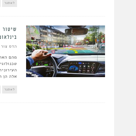
לאתגר
שיטור ה
בינלאומ
הדס צור
מהם האתג
טכנולוגי
העירונית
אלה הן ח
לאתגר