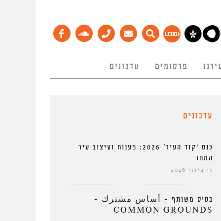
ירנו
פרסומים
עדכונים
עדכונים
כנס ‘קוד העיר’ 2026: פענוח ועיצוב עיר
המחר
15 ביוני 2026
בסיס משותף – أساس مشترك –
COMMON GROUNDS