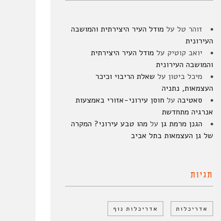
זוהר טל
על
מודל העיר היצירתית והמושבה
העירונית
יואב קוטיק
על
מודל העיר היצירתית
והמושבה העירונית
מיכל ביטון
על
שאלת הריבוי וכיכר
העצמאות, נתניה
סאטיבה
על
חוסן עירוני-אזורי באמצעות
אנרגיה מתחדשת
הגנן מרמת גן
על
מהו טבע עירוני? המקרה
של גן העצמאות בתל אביב
תגיות
אדריכלות
אדריכלות נוף