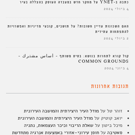
כתבה ב-YNET על מחקר חדש במעבדה העוסק בהצללה בעיר
4 ביולי 2024
האם השכונות עדיין חשובות? על תושבים, קובעי מדיניות ואפשרויות
להתפתחות עתידית
2 ביולי 2024
קול קורא לתחרות בנושא: בסיס משותף – أساس مشترك –
COMMON GROUNDS
4 ביוני 2024
תגובות אחרונות
זוהר טל
על
מודל העיר היצירתית והמושבה העירונית
יואב קוטיק
על
מודל העיר היצירתית והמושבה העירונית
מיכל ביטון
על
שאלת הריבוי וכיכר העצמאות, נתניה
סאטיבה
על
חוסן עירוני-אזורי באמצעות אנרגיה מתחדשת