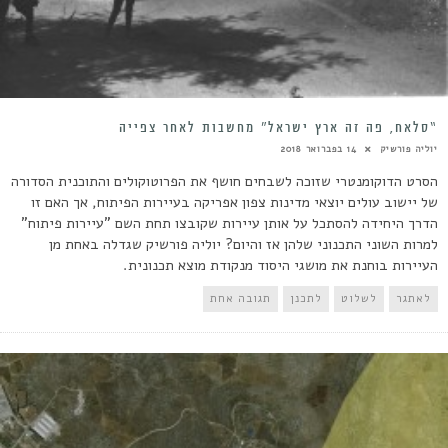
“סלאח, פה זה ארץ ישראל” מחשבות לאחר צפייה
יוליה פורשיק
14 בפברואר 2018
הסרט הדוקומנטרי שזוכה לשבחים חושף את הפרוטוקולים והתוכנית הסדורה
של יישוב עולים יוצאי מדינות צפון אפריקה בעיירות הפיתוח, אך האם זו
הדרך היחידה להסתכל על אותן עיירות שקובצו תחת השם "עיירות פיתוח"
למרות השוני התכנוני שלהן אז והיום? יוליה פורשיק שגדלה באחת מן
העיירות בוחנת את מושגי היסוד מנקודת מוצא תכנונית.
לאתגר
לשלוט
לתכנן
תגובה אחת