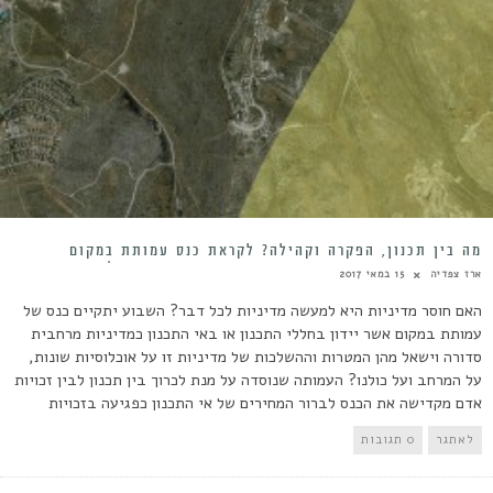
מה בין תכנון, הפקרה וקהילה? לקראת כנס עמותת בׅמקום
ארז צפדיה
15 במאי 2017
האם חוסר מדיניות היא למעשה מדיניות לכל דבר? השבוע יתקיים כנס של
עמותת במקום אשר יידון בחללי התכנון או באי התכנון כמדיניות מרחבית
סדורה וישאל מהן המטרות וההשלכות של מדיניות זו על אוכלוסיות שונות,
על המרחב ועל כולנו? העמותה שנוסדה על מנת לכרוך בין תכנון לבין זכויות
אדם מקדישה את הכנס לברור המחירים של אי התכנון כפגיעה בזכויות
לאתגר
0 תגובות