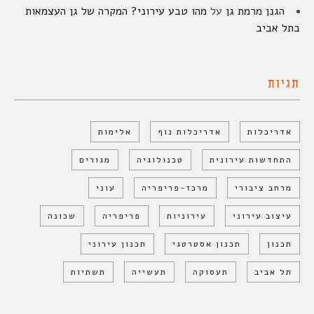
הגנן מרמת גן
על
מהו טבע עירוני? המקרה של גן העצמאות
בתל אביב
תגיות
אדריכלות
אדריכלות נוף
אלימות
התחדשות עירונית
טכנולוגיה
מגורים
מרחב ציבורי
מרכז-פריפריה
עוני
עיצוב עירוני
עירוניות
פריפריה
שכונה
תכנון
תכנון אסטרטגי
תכנון עירוני
תל אביב
תעסוקה
תעשייה
תשתיות