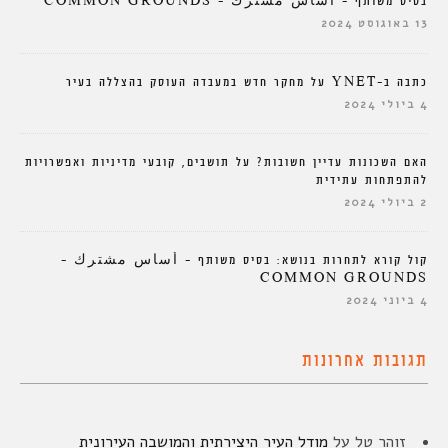
בסיס משותף – أساس مشترك – COMMON GROUNDS
13 באוגוסט 2024
כתבה ב-YNET על מחקר חדש במעבדה העוסק בהצללה בעיר
4 ביולי 2024
האם השכונות עדיין חשובות? על תושבים, קובעי מדיניות ואפשרויות
להתפתחות עתידית
2 ביולי 2024
קול קורא לתחרות בנושא: בסיס משותף – أساس مشترك –
COMMON GROUNDS
4 ביוני 2024
תגובות אחרונות
זוהר טל
על
מודל העיר היצירתית והמושבה העירונית