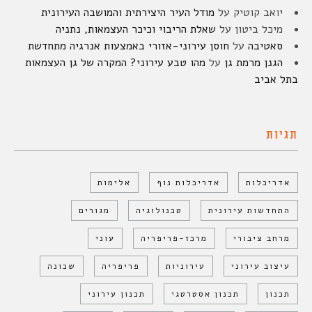
יואב קוטיק
על
מודל העיר היצירתית והמושבה העירונית
מיכל ביטון
על
שאלת הריבוי וכיכר העצמאות, נתניה
סאטיבה
על
חוסן עירוני-אזורי באמצעות אנרגיה מתחדשת
הגנן מרמת גן
על
מהו טבע עירוני? המקרה של גן העצמאות
בתל אביב
תגיות
אדריכלות
אדריכלות נוף
אלימות
התחדשות עירונית
טכנולוגיה
מגורים
מרחב ציבורי
מרכז-פריפריה
עוני
עיצוב עירוני
עירוניות
פריפריה
שכונה
תכנון
תכנון אסטרטגי
תכנון עירוני