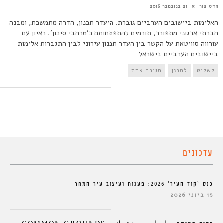
הדס צור
21 בנובמבר 2016
האלימות ביישובים הערביים גוברת. היעדר תכנון, הדרה מתמשכת, ומבנה
חברתי ארגוני מתפורר, תורמים להתפתחותם כ'מרחבי סיכון'. ראיון עם
עורווה סוויטאת על הקשר בין העדר תכנון עירוני לבין התגברות אלימות
ביישובים הערביים בישראל
לשלוט
לתכנן
תגובה אחת
עדכונים
כנס ‘קוד העיר’ 2026: פענוח ועיצוב עיר המחר
15 ביוני 2026