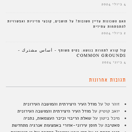
4 ביולי 2024
האם השכונות עדיין חשובות? על תושבים, קובעי מדיניות ואפשרויות
להתפתחות עתידית
2 ביולי 2024
קול קורא לתחרות בנושא: בסיס משותף – أساس مشترك –
COMMON GROUNDS
4 ביוני 2024
תגובות אחרונות
זוהר טל
על
מודל העיר היצירתית והמושבה העירונית
יואב קוטיק
על
מודל העיר היצירתית והמושבה העירונית
מיכל ביטון
על
שאלת הריבוי וכיכר העצמאות, נתניה
סאטיבה
על
חוסן עירוני-אזורי באמצעות אנרגיה מתחדשת