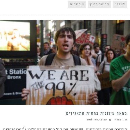
לשלוט
קריאת כיוון
0 תגובות
מחאה עירונית בחסות התאגידים
ארז צפדיה
20 בינואר 2016
תערוכת אמנות ביקורתית, שנושאת את דגל המאבק בתהליכי ג'נטריפיקציה