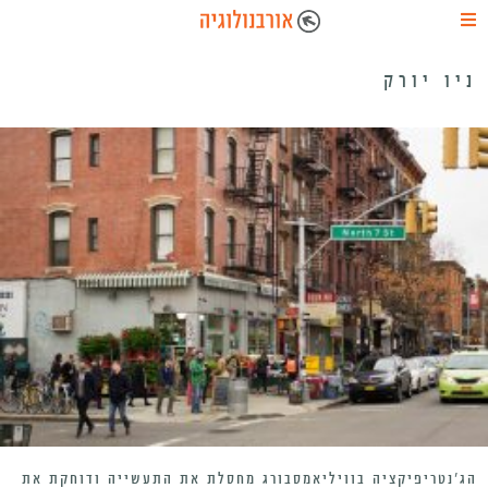
ניו יורק
הג’נטריפיקציה בוויליאמסבורג מחסלת את התעשייה ודוחקת את