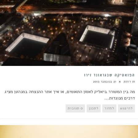
הפואטיקה שבגראונד זירו
חן רוזנק
21 בנובמבר 2013
מה בין המשורר ביאליק לאסון התאומים, או איך אתר ההנצחה במנהטן מציג
דרכים מנוגדות...
להיפגש
לחזור
לתכנן
0 תגובות