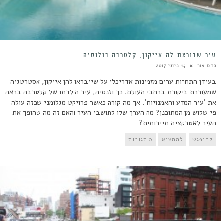
עיר שבוראת לה אייקון, קלטרבה בולנסיה
הדס צור
14 ביוני 2017
בעידן התחרות ערים מזמינות אדריכלי על שייבראו להן אייקון, אסטרטגיה
שמעוררת ביקורת ברחבי העולם. כך ולנסיה, עיר הולדתו של קלטרבה בראה
את 'עיר המדע והאמנויות'. אך מה קורה כאשר פרויקט מגלומני שכזה עולה
פי שלוש מן המתוכנן? מה הערך שלו לתושבי העיר והאם זה מה שהופך את
העיר לאטרקציה תיירותית?
להיפגש
להמציא
0 תגובות