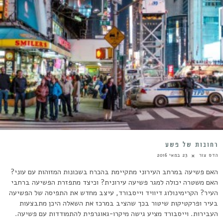
רחובות של פשע
הדס צור
23 במאי 2016
האם פשיעה במרחב העירוני מתקיימת בהכרח בשכונות המזוהות עם עוני?
האם משטרה יכולה למגר פשיעה עירונית? וכיצד מתפזרת הפשיעה ברחבי
העיר? הקרימינולוג דיוויד וייסבורד, עיצב מחדש את התפיסה של הפשיעה
בעיר ופרקטיקות שיטור בכך שהציב במרכז את השאלה היכן מתבצעות
העבירות. וייסבורד מציע גישה מיקרו-גאוגרפית להתמודדות עם פשיעה.