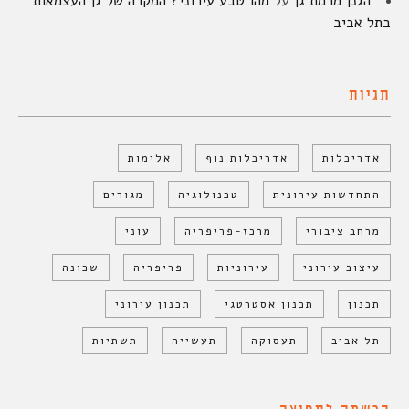
הגנן מרמת גן
על
מהו טבע עירוני? המקרה של גן העצמאות
בתל אביב
תגיות
אדריכלות
אדריכלות נוף
אלימות
התחדשות עירונית
טכנולוגיה
מגורים
מרחב ציבורי
מרכז-פריפריה
עוני
עיצוב עירוני
עירוניות
פריפריה
שכונה
תכנון
תכנון אסטרטגי
תכנון עירוני
תל אביב
תעסוקה
תעשייה
תשתיות