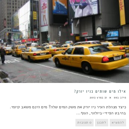
אילו מים שותים בניו יורק?
מירב בטט
31 במרץ 2013
כיצד מנהלת העיר ניו יורק את משק המים שלה? מים הינם משאב קיומי.
בהיבט הפיזי-ביולוגי, הגוף...
להמציא
לתכנן
0 תגובות