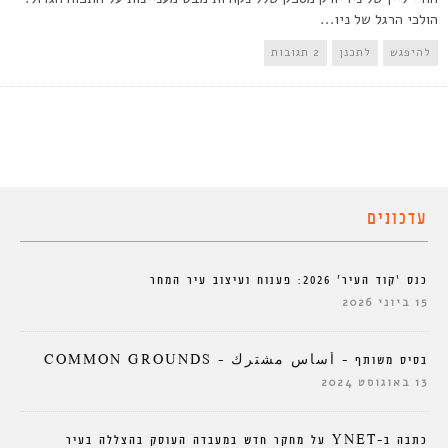
הולכי הרגל של ניו...
להיפגש
לתכנן
2 תגובות
עדכונים
כנס ‘קוד העיר’ 2026: פענוח ועיצוב עיר המחר
15 ביוני 2026
בסיס משותף – أساس مشترك – COMMON GROUNDS
13 באוגוסט 2024
כתבה ב-YNET על מחקר חדש במעבדה העוסק בהצללה בעיר