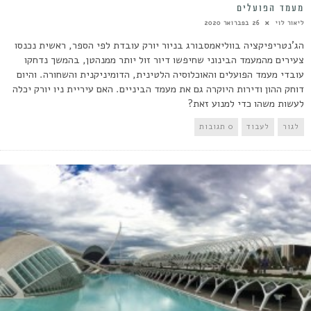
מעמד הפועלים
ליאור לוי
26 בפברואר 2020
הג'נטריפיקציה בווליאמסבורג בניור יורק עובדת לפי הספר, ראשית נכנסו
צעירים מהמעמד הבינוני שחיפשו דיור זול יותר ממנהטן, בהמשך נדחקו
עובדי מעמד הפועלים והאוכלוסיה הלטינית, הדומיניקנית והשחורה. והיום
דוחק ההון ודירות היוקרה גם את מעמד הביניים. האם עיריית ניו יורק יכלה
לעשות משהו כדי למנוע זאת?
לגור
לעבוד
0 תגובות