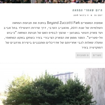
היום שאחרי המחאה
יונתן גת
11 בינואר 2016
אסופת המאמרים Beyond Zuccotti Park בוחנת את תנועות המחאה
העולמיות של שנת 2011, מהאביב הערבי, דרך שדרות רוטשילד בתל אביב
ועד פארק זוגוטי במנהטן - שהפך לבסיס האם של תנועת המחאה "כיבוש
וול-סטריט". הספר מסמן את הפארק הציבורי בעיר כשחקן באקט המחאתי,
ומעלה שאלות לגבי אחריותם של אדריכלים ומתכננים ביצירת מרחבים של
דמוקרטיה בעיר
ספרים
0 תגובות