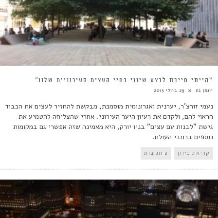
“הייתי חייבת לבצע שינוי בחיי העצים העירוניים שלנו”
יונתן גת
29 ביולי 2015
נעמי זורצ'ר, יערנית ואגרונומית מוסמכת, מבקשת להחזיר לעצים את הכבוד
הראוי להם, ולקדם את רעיון היער העירוני. אחרי שהצליחה להטמיע את
גישת "לבנות עם עצים" בניו יורק, היא מאמינה שזה אפשרי גם במקומות
נוספים ברחבי העולם.
קריאת כיוון
2 תגובות