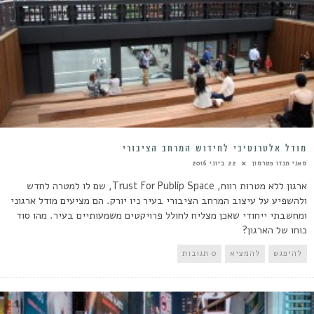
מודל אלטרנטיבי לחידוש המרחב הציבורי
סאני מנזו פטרסון
22 ביוני 2016
ארגון ללא מטרות רווח, Trust For Publip Space, שם לו למטרה לחדש
ולהשפיע על עיצוב המרחב הציבורי בעיר ניו יורק. הם מציעים מודל ארגוני
ומחשבתי ייחודי שאכן מצליח לחולל פרויקטים משמעותיים בעיר. מהו סוד
כוחו של הארגון?
להיפגש
להמציא
0 תגובות