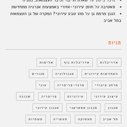
מיכל ביטון
על
שאלת הריבוי וכיכר העצמאות, נתניה
סאטיבה
על
חוסן עירוני-אזורי באמצעות אנרגיה מתחדשת
הגנן מרמת גן
על
מהו טבע עירוני? המקרה של גן העצמאות
בתל אביב
תגיות
אדריכלות
אדריכלות נוף
אלימות
התחדשות עירונית
טכנולוגיה
מגורים
מרחב ציבורי
מרכז-פריפריה
עוני
עיצוב עירוני
עירוניות
פריפריה
שכונה
תכנון
תכנון אסטרטגי
תכנון עירוני
תל אביב
תעסוקה
תעשייה
תשתיות