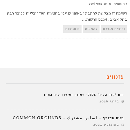
טלי חתוקה
30 במאי 2016
רשימה זו מבקשת להתבונן באופן ענייני בהצעות האדריכליות לכיכר רבין
בתל אביב. אמנם הרשות...
זכוכית מגדלת
להמציא
0 תגובות
עדכונים
כנס ‘קוד העיר’ 2026: פענוח ועיצוב עיר המחר
15 ביוני 2026
בסיס משותף – أساس مشترك – COMMON GROUNDS
13 באוגוסט 2024