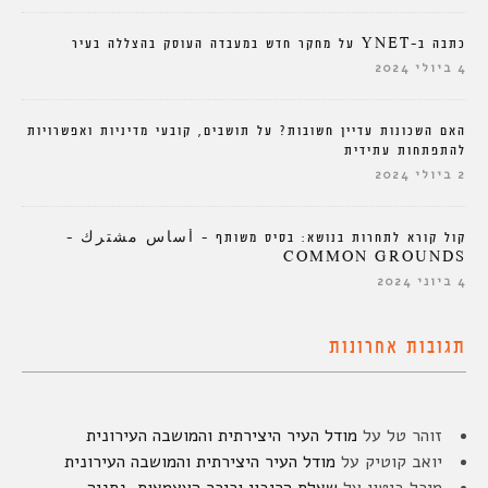
כתבה ב-YNET על מחקר חדש במעבדה העוסק בהצללה בעיר
4 ביולי 2024
האם השכונות עדיין חשובות? על תושבים, קובעי מדיניות ואפשרויות
להתפתחות עתידית
2 ביולי 2024
קול קורא לתחרות בנושא: בסיס משותף – أساس مشترك –
COMMON GROUNDS
4 ביוני 2024
תגובות אחרונות
זוהר טל
על
מודל העיר היצירתית והמושבה העירונית
יואב קוטיק
על
מודל העיר היצירתית והמושבה העירונית