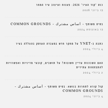
כנס ‘קוד העיר’ 2026: פענוח ועיצוב עיר המחר
15 ביוני 2026
בסיס משותף – أساس مشترك – COMMON GROUNDS
13 באוגוסט 2024
כתבה ב-YNET על מחקר חדש במעבדה העוסק בהצללה בעיר
4 ביולי 2024
האם השכונות עדיין חשובות? על תושבים, קובעי מדיניות ואפשרויות
להתפתחות עתידית
2 ביולי 2024
קול קורא לתחרות בנושא: בסיס משותף – أساس مشترك –
COMMON GROUNDS
4 ביוני 2024