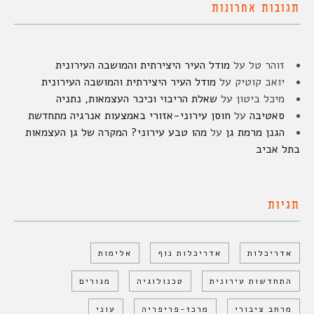
תגובות אחרונות
זוהר טל
על
מודל העיר היצירתית והמושבה העירונית
יואב קוטיק
על
מודל העיר היצירתית והמושבה העירונית
מיכל ביטון
על
שאלת הריבוי וכיכר העצמאות, נתניה
סאטיבה
על
חוסן עירוני-אזורי באמצעות אנרגיה מתחדשת
הגנן מרמת גן
על
מהו טבע עירוני? המקרה של גן העצמאות
בתל אביב
תגיות
אדריכלות
אדריכלות נוף
אלימות
התחדשות עירונית
טכנולוגיה
מגורים
מרחב ציבורי
מרכז-פריפריה
עוני