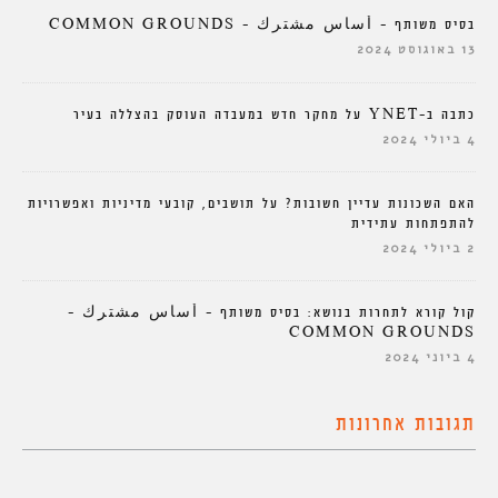
בסיס משותף – أساس مشترك – COMMON GROUNDS
13 באוגוסט 2024
כתבה ב-YNET על מחקר חדש במעבדה העוסק בהצללה בעיר
4 ביולי 2024
האם השכונות עדיין חשובות? על תושבים, קובעי מדיניות ואפשרויות
להתפתחות עתידית
2 ביולי 2024
קול קורא לתחרות בנושא: בסיס משותף – أساس مشترك –
COMMON GROUNDS
4 ביוני 2024
תגובות אחרונות