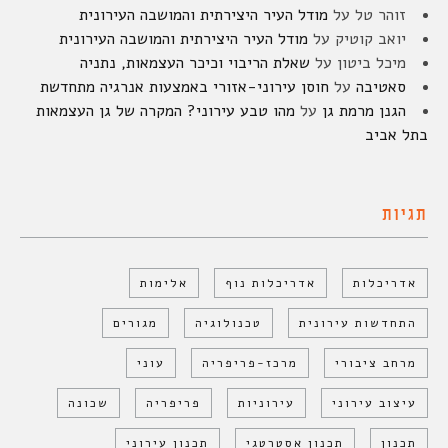
זוהר טל
על
מודל העיר היצירתית והמושבה העירונית
יואב קוטיק
על
מודל העיר היצירתית והמושבה העירונית
מיכל ביטון
על
שאלת הריבוי וכיכר העצמאות, נתניה
סאטיבה
על
חוסן עירוני-אזורי באמצעות אנרגיה מתחדשת
הגנן מרמת גן
על
מהו טבע עירוני? המקרה של גן העצמאות
בתל אביב
תגיות
אדריכלות
אדריכלות נוף
אלימות
התחדשות עירונית
טכנולוגיה
מגורים
מרחב ציבורי
מרכז-פריפריה
עוני
עיצוב עירוני
עירוניות
פריפריה
שכונה
תכנון
תכנון אסטרטגי
תכנון עירוני