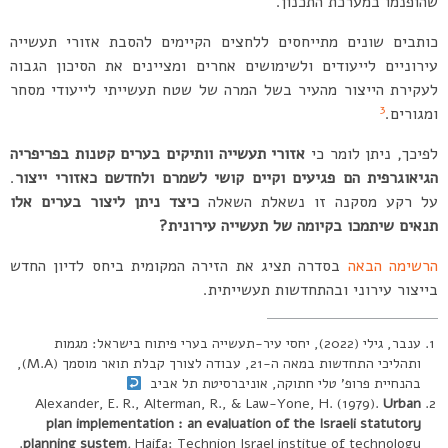
שהופנמו במערכת התכנון.
כותבים שונים מתייחסים ללחצים הקיימים להסבת אזורי תעשייה
עירוניים לייעודים ולשימושים אחרים ומציינים את הסיכון הגבוה
לעקירת הייצור מהעיר בשל המרה של שטח תעשייתי לייעודי מסחר
3
ומגורים.
לפיכך, ניתן לומר כי
אזורי תעשייה וותיקים בערים קטנות בפריפריה
הגיאוגרפית הם פגיעים וקיים קושי לשמרם ולחדשם כאזורי ייצור
.
על רקע מסקנה זו נשאלת השאלה
כיצד
ניתן ליצור בערים אלו
תנאים שיתמכו בקיומה של תעשייה עירונית?
הרשימה הבאה
בסדרה תציג את הזירה המקומית ביחס לדיון החדש
בייצור עירוני ובהתחדשות תעשייתית.
ענבר, גילי (2022), יחסי עיר-תעשייה בערי פיתוח בישראל: מגמות
ותהליכי התחדשות במאה ה-21, עבודה לצורך קבלת תואר מוסמך (M.A),
בהנחיית פרופ’ טלי חתוקה, אוניברסיטת תל אביב
Alexander, E. R., Alterman, R., & Law-Yone, H. (1979).
Urban
plan implementation : an evaluation of the Israeli statutory
planning system
.
Haifa: Technion Israel institue of technology.