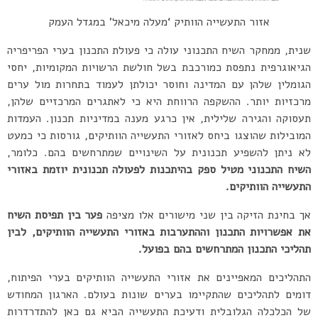
אזור התעשייה הוותיק ‘מעלה מיכאל’ במגדל העמק
שנית, ממחקר השיח התכנוני עולה כי פעולת התכנון בערי הפריפריה
הגיאוגרפית נתפסת כמורכבת בשל חולשת הרשויות המקומיות, יחסי
הגומלין שלהן עם המדינה וחוסר יכולתן לעמוד בתחרות מול ערים
מרכזיות יותר. ההשקפה הרווחת היא כי לאתגרים המרכזיים שלהן,
תעסוקה והגירה שלילית, אין כרגע מענה במדיניות תכנון. העמדות
המובילות שהוצגו ביחס לאזורי התעשייה הוותיקים, גורסות כי כמעט
לא ניתן להשפיע תכנונית על השינויים שמתרחשים בהם. כלומר,
השיח התכנוני מטיל ספק בהיתכנות לפעולה תכנונית יוזמת באזורי
התעשייה הוותיקים.
אך בחינת הזיקה בין שני מישורים אלו מציפה
פער בין תפיסת השיח
את אפשרויות התכנון וההתערבות באזורי התעשייה הוותיקים, לבין
תהליכי התכנון המתרחשים בהם בפועל.
התהליכים המאפיינים את אזורי התעשייה הוותיקים בערי הפיתוח,
דומים לתהליכים שהתקיימו בערים שונות בעולם. הארגון המחודש
של הכלכלה הגלובלית ודעיכת התעשייה הביא גם כאן להתדרדרות