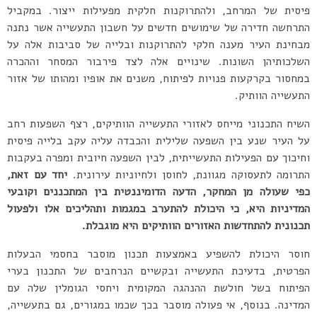
פיסית של המרחב, ולהתרוקנות חלקית מפעילות ייצור. במקביל
התרחשה חדירה של שימושים חדשים על חשבון התעשייה אשר נתנה
מבחינת העיר מענה חלקי להתרוקנות ובלייה של סביבות אלה על
השלכותיהן השונות. שינויים אלה לצד פירבור המסחר וההכרה
במחסור בקרקעות פנויות לפיתוח, משנים את אופיו ומהותו של אזור
התעשייה הוותיק.
השיח התכנוני מייחס לאזורי התעשייה הוותיקים, רצף השפעות רחב
על העיר שנע בין השפעה שלילית והכבדה עליה עקב בלייה פיסית
וחיכוך עם הפעילות התעשייתית, לבין השפעה חיובית ומפרה בעקבות
התרומה לתעסוקה מגוונת, לחוסן ולחיוניות עירונית.
יחד עם זאת,
כפי שעולה מן המחקר, הדעה הדומיננטית בין המתכננים וקובעי
המדיניות היא, כי היכולת להתערב במגמות ותהליכים אלו ולפעול
תכנונית להתחדשות האזורים הוותיקים היא מוגבלת.
חוסר היכולת להשפיע באמצעות תכנון מוסבר בחסמי הבעלות
הפרטית, בדעיכת התעשייה ובקשיים הנרחבים של התכנון בערי
הפיתוח בשל חולשת ההנהגה המקומית ויחסי הגומלין שלה עם
המדינה. בנוסף, אי פעולה מוסבר בכך שכמו במגורים, גם בתעשייה,