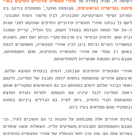
רשימה זו, שניה בסדרה על
אזורי תעשייה עירוניים וותיקים בערי
1
פיתוח בפריפריה הגיאוגרפית
, מבוססת מחקר,
מתמקדת בזיקה בין
המרחב הפיסי והפרקטיקה התכנונית, לבין מישור השיח התכנוני.
לשם כך נבחנו אזורי תעשייה עירוניים וותיקים שהוקמו לפני שנות
ה-70 של המאה הקודמת במגדל העמק, נוף הגליל, קריית שמונה
ובית שאן. הדמיון הבסיסי בין ארבעת מקרי הבוחן ועם זאת, השונות
במאפייני הערים וביחס בינן לבין אזורי התעשייה, מאפשרים לנתח
באופן רב ממדי את אזורי התעשייה הוותיקים, אופן התפתחותם,
מצבם כיום ומגמות אפשריות להתחדשותם.
אזורי התעשייה הוותיקים שנבחנו, דומים בנקודת המוצא שלהם.
ארבעתם אזורים שהתפתחו בחסות יוזמה ותכנון של המדינה, היקפם
ואופי הבינוי שלהם דומים במהותם וכך גם השימושים המקוריים אותם
ראתה המדינה לנגד עיניה עם הקמתם. למרות נקודת המוצא
המשותפת וקווי הדמיון, ניתן לציין גם הבדלים ביניהם במהות
ובתפקיד שהם ממלאים בעיר כיום.
בחינת אזורים אלה מתבססת על ההנחה כי הם חשובים לעיר, וכי
מצבם והתפתחותם התכנונית משפיעים עליה. השאלות שאנו עומדים
בפניהן עתה הם: מהו טיב יחסי הגומלין של אזורי התעשייה הוותיקים