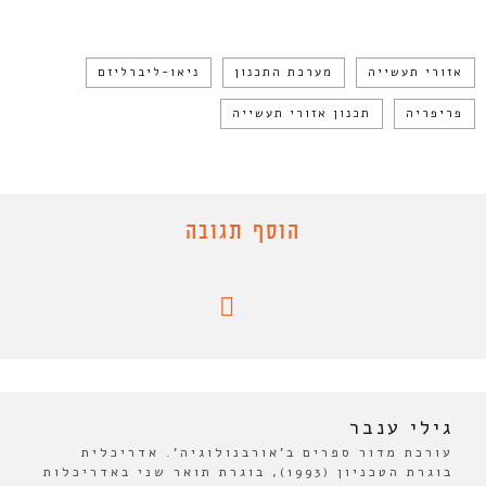
אזורי תעשייה
מערכת התכנון
ניאו-ליברליזם
פריפריה
תכנון אזורי תעשייה
הוסף תגובה
גילי ענבר
עורכת מדור ספרים ב'אורבנולוגיה'. אדריכלית
בוגרת הטכניון (1993), בוגרת תואר שני באדריכלות