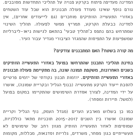
המדינה מעדיפה פיתוח בקרקע פנויה על תהליכי התחדשות מסובכים.
גורם נוסף שאינו מעודד פעולה תכנונית הוא שכל עוד השטחים
באזורי התעשייה הוותיקים מוחכרים (גם לייעודים אחרים), אין
למדינה כבעלת הקרקע, תמריץ ממשי לפעולה. תהליך השינוי
שמתרחש בהם נתפס כ’תהליך טבעי’ בהתאם לגישות ניאו-ליברליות
שמשפיעות על התפיסות שהמגזר הציבורי מגדיר עבור העיר.
מה קורה בשטח? האם המתכננים צודקים?
בחינת תהליכי התכנון שהתרחשו בפועל באזורי התעשייה הוותיקים
בשנים האחרונות, משקפת תמונה שונה, בה מתקיימת פעולה תכנונית
באזורי התעשייה הוותיקים.
יוזמות תכנון נקודתי של יזמים פרטיים
להסבת ייעוד הקרקע מתעשייה (בנוף הגליל ובקריית שמונה), אושרו
על ידי המדינה, לצורך אסדרת השימושים שהתקיימו במקום בפועל
(למשל: תיירות ומסחר).
כמו כן בשלוש מארבע הערים (מגדל העמק, נוף הגליל וקריית
שמונה) אושרו בין השנים 2015-2017 תוכניות מתאר כוללניות,
שמוסיפות לאזור התעשייה הוותיק מגוון רחב של שימושים לא
תעשייתיים כגון מסחר, משרדים, גלריות וסדנאות, מכללות, מקומות