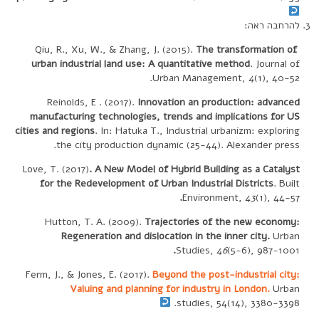
להרחבה ראה:
The transformation of
Qiu, R., Xu, W., & Zhang, J. (2015).
urban industrial land use: A quantitative method
. Journal of
(1), 40-52.‏
4
Urban Management,
Reinolds, E . (2017).
Innovation an production: advanced
manufacturing technologies, trends and implications for US
cities and regions
. In: Hatuka T., Industrial urbanizm: exploring
the city production dynamic (25-44). Alexander press.
Love, T. (2017)
. A New Model of Hybrid Building as a Catalyst
for the Redevelopment of Urban Industrial Districts
. Built
.
Environment,
43
(1), 44-57
Hutton, T. A. (2009).
Trajectories of the new economy:
Regeneration and dislocation in the inner city.
Urban
.
Studies,
46
(5-6), 987-1001
Ferm, J., & Jones, E. (2017).
Beyond the post-industrial city:
Valuing and planning for industry in London.
Urban
studies, 54(14), 3380-3398‏.