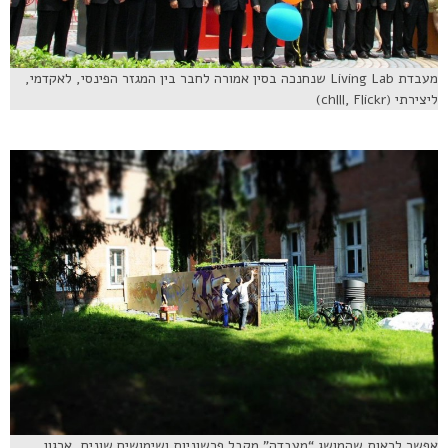
מעבדת Living Lab שנחנכה בסין אמורה לחבר בין המגזר הפינסי, לאקדמי,
ליצירתי (chlll, Flickr)
אפשר לראות שהמושג “מעבדה” מקבל פרשוניות ושימושים שונים, ארגון