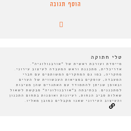
הוסף תגובה
טלי חתוקה
מייסדת ועורכת ראשית של "אורבנולוגיה".
אדריכלית, מתכננת וראש המעבדה לעיצוב עירוני.
מחקריה, כמו גם המחקרים המשותפים עם חברי
המעבדה, עוסקים במציאות העכשווית של הערים
ובאופן שניתן להתמודד עם האתגרים שהן מציבות
למתכננים. בכתיבתה ב"אורבנולוגיה" מבקשת לשאול
שאלות סביב הנחות, רעיונות ואופנות בתחום התכנון
והעיצוב העירוני שאנו מקבלים כמובן מאליו.