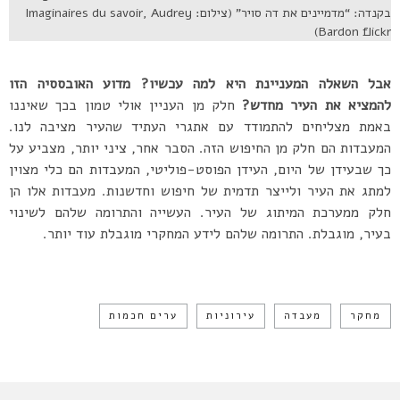
בקנדה: “מדמיינים את דה סויר” (צילום: Imaginaires du savoir, Audrey
Bardon flickr)
אבל השאלה המעניינת היא למה עכשיו? מדוע האובססיה הזו
להמציא את העיר מחדש?
חלק מן העניין אולי טמון בכך שאיננו
באמת מצליחים להתמודד עם אתגרי העתיד שהעיר מציבה לנו.
המעבדות הם חלק מן החיפוש הזה. הסבר אחר, ציני יותר, מצביע על
כך שבעידן של היום, העידן הפוסט-פוליטי, המעבדות הם כלי מצוין
למתג את העיר ולייצר תדמית של חיפוש וחדשנות. מעבדות אלו הן
חלק ממערכת המיתוג של העיר. העשייה והתרומה שלהם לשינוי
בעיר, מוגבלת. התרומה שלהם לידע המחקרי מוגבלת עוד יותר.
מחקר
מעבדה
עירוניות
ערים חכמות