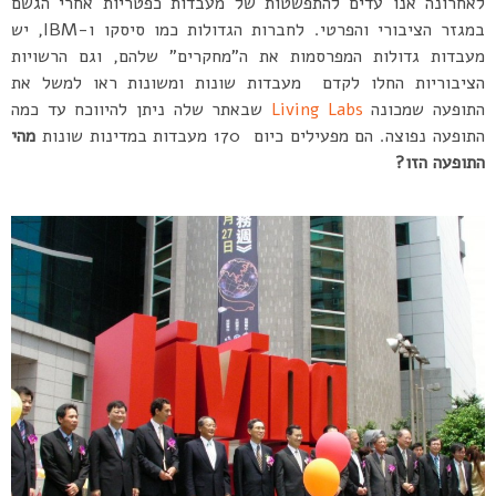
לאחרונה אנו עדים להתפשטות של מעבדות כפטריות אחרי הגשם
במגזר הציבורי והפרטי. לחברות הגדולות כמו סיסקו ו-IBM, יש
מעבדות גדולות המפרסמות את ה”מחקרים” שלהם, וגם הרשויות
הציבוריות החלו לקדם מעבדות שונות ומשונות ראו למשל את
התופעה שמכונה
Living Labs
שבאתר שלה ניתן להיווכח עד כמה
התופעה נפוצה. הם מפעילים כיום 170 מעבדות במדינות שונות
מהי
התופעה הזו?