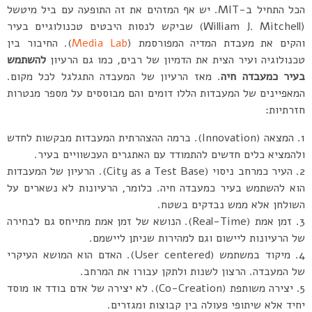
הכל התחיל ב-MIT. יש אף המזהים את זה התופעה עם ביל מיטשל
(William J. Mitchellׂ) שביקש לנסות היבטים טכנולוגיים בעיר
והקים את מעבדת המדיה המפורסמת (
Media Labׂׂ
). החיבור בין
טכנולוגיה ועיר הצית את הדמיון של רבים, כמו גם הרעיון
להשתמש
בעיר כמעבדה חיה
. מאז הרעיון של המעבדה התגלגל לכל מקום.
המאפיינים של המעבדות הללו דומים והם מבוססים על מספר מנטרות
חזרתיות:
המצאה (Innovation). ברמה ההצהרתית המעבדות מבקשות לחדש
ולהמציא כלים חדשים להתמודד עם האתגרים העכשוויים בעיר.
העיר כמרחב ניסוי (City as a Test Base). הרעיון של המעבדות
הוא להשתמש בעיר כמעבדה חיה. כלומר, הרעיונות לא נשארים על
השולחן אלא ממש נבדקים בשטח.
זמן אמת (Real-Time). הנושא של זמן אמת מתייחס גם לבחירה
של הרעיונות ליישום וגם למהירות שניתן ליישמם.
מיקוד במשתמש (User centered). האדם הוא המושא העיקרי
של המעבדה. הרצון לשנות ולתקן עבורו את המרחב.
יצירה משותפת (Co-Creation). לא יצירה של אדם בודד או מוסד
יחיד אלא שיתופי פעולה בין קבוצות ומגזרים.