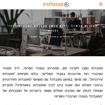
מעבדות עכשיו! זילות מושג המעבדה במגזר הציבורי
והפרטי
טלי חתוקה
9 באוגוסט 2017
להמציא
מעבדות הפכו לטרנד חם, מחברות במגזר הפרטי, דרך המגזר
הציבורי ועד אירגונים במגזר השלישי, כולם מקימים ‘מעבדות
עירוניות’. מה מושך במושג מעבדה? מה משותף למעבדות העירוניות
ברחבי העולם ומה שונה בינן לבין המעבדות באקדמיה? חוקרים
שהחלו לבחון את הסוגיה מעלים מספר ביקורות על המגבלות של
‘המעבדה’ במגזר הציבורי והפרטי.