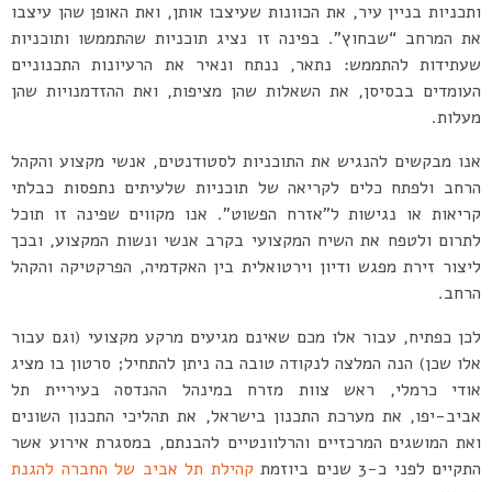
ותכניות בניין עיר, את הכוונות שעיצבו אותן, ואת האופן שהן עיצבו
את המרחב “שבחוץ”. בפינה זו נציג תוכניות שהתממשו ותוכניות
שעתידות להתממש: נתאר, ננתח ונאיר את הרעיונות התכנוניים
העומדים בבסיסן, את השאלות שהן מציפות, ואת ההזדמנויות שהן
מעלות.
אנו מבקשים להנגיש את התוכניות לסטודנטים, אנשי מקצוע והקהל
הרחב ולפתח כלים לקריאה של תוכניות שלעיתים נתפסות כבלתי
קריאות או נגישות ל”אזרח הפשוט”. אנו מקווים שפינה זו תוכל
לתרום ולטפח את השיח המקצועי בקרב אנשי ונשות המקצוע, ובכך
ליצור זירת מפגש ודיון וירטואלית בין האקדמיה, הפרקטיקה והקהל
הרחב.
לכן כפתיח, עבור אלו מכם שאינם מגיעים מרקע מקצועי (וגם עבור
אלו שכן) הנה המלצה לנקודה טובה בה ניתן להתחיל; סרטון בו מציג
אודי כרמלי, ראש צוות מזרח במינהל ההנדסה בעיריית תל
אביב-יפו, את מערכת התכנון בישראל, את תהליכי התכנון השונים
ואת המושגים המרכזיים והרלוונטיים להבנתם, במסגרת אירוע אשר
התקיים לפני כ-3 שנים ביוזמת
קהילת תל אביב של החברה להגנת