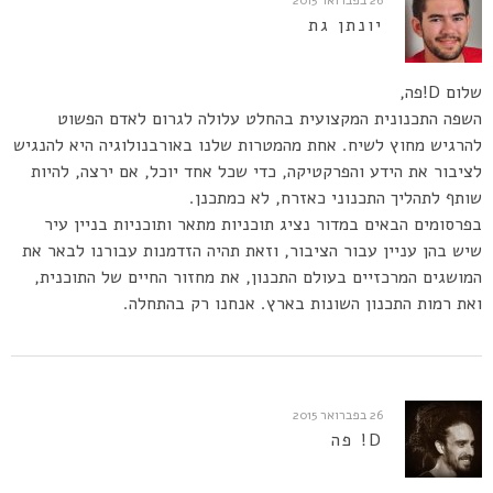
יונתן גת
שלום D!פה,
השפה התכנונית המקצועית בהחלט עלולה לגרום לאדם הפשוט
להרגיש מחוץ לשיח. אחת מהמטרות שלנו באורבנולוגיה היא להנגיש
לציבור את הידע והפרקטיקה, כדי שכל אחד יוכל, אם ירצה, להיות
שותף לתהליך התכנוני כאזרח, לא כמתכנן.
בפרסומים הבאים במדור נציג תוכניות מתאר ותוכניות בניין עיר
שיש בהן עניין עבור הציבור, וזאת תהיה הזדמנות עבורנו לבאר את
המושגים המרכזיים בעולם התכנון, את מחזור החיים של התוכנית,
ואת רמות התכנון השונות בארץ. אנחנו רק בהתחלה.
26 בפברואר 2015
D! פה