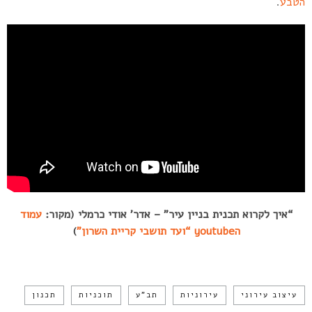
הטבע
.
“איך לקרוא תכנית בניין עיר” – אדר’ אודי כרמלי (מקור:
עמוד
הyoutube “ועד תושבי קריית השרון”
)
עיצוב עירוני
עירוניות
תב"ע
תוכניות
תכנון