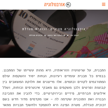
אורבנולוגיה מציגים: זכוכית מגדלת
יונתן גת
26 בפברואר 2015
זכוכית מגדלת
התכנית, על שרטוטיה והוראותיה, היא מהות עשייתו של המתכנן.
בבסיס כל תכנית עומדים רעיונות, הנחות יסוד והשקפות עולם
המתורגמים לקווים וכתמים. אלו מייצגים את חלוקת המשאבים בין
קבוצות ופרטים ולכן משקפים גם מאבקי אינטרסים וכוחות, ושלל
אילוצים חברתיים, פיזיים ובירוקרטיים. כדי להבין את הסביבה
הבנויה ואת התוכנית שקדמה לה – אנו מקדמים מדור חדש בשם
זכוכית מגדלת.
מטרת הפינה היא להתמקד ולחשוף תכניות מתאר