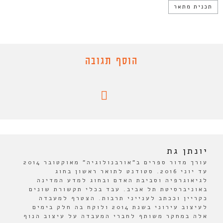
תכנית מתאר
הוסף תגובה
יונתן גת
עורך מדור ספרים ב"אורבנולוגיה" מאוקטובר 2014
עד יוני 2016. סטודנט לתואר ראשון בחוג
לגיאוגרפיה וסביבת האדם ובחוג למדע המדינה
באוניברסיטת תל אביב. עבד בכלי תקשורת שונים
כקריין וככתב לענייני תרבות. הצטרף למעבדה
לעיצוב עירוני בשנת 2014 ולוקח בה חלק בימים
אלה במחקר משותף לחברי המעבדה על עיצוב הנוף