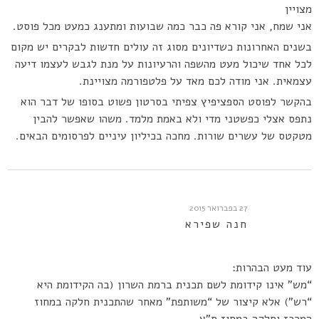
מצויין
אני שמח, אני קורא פה כבר כמה שבועות ומתענג כמעט מכל פוסט.
בשנים האחרונות כשדיונים מסוג זה עולים חדשות לבקרים יש מקום
לכל אחד שיכול מעט מהשפה והרעיונות על מנת לגבש לעצמו דיעה
עצמאית. אני מודה לכם מאד על פלטפורמה מצויינת.
בהקשר לפוסט הספציפיץ צפיתי בסרטון פשוט בסופו של דבר הוא
נתפס אצלי כפשטני מדי ולא באמת מלמד. משהו שאפשר להבין
מטקטס של עשרים שורות. מחכה בכיליון עיניים לפרסומים הבאים.
27 בפברואר 2015
חנה שפירא
עוד מעט הבהרות:
“מש” אינו קידומת לשם תכנית ברמת השרון (בה הקידומת היא
“רש”) אלא קיצור של “משותפת” מאחר שהתכנית חלקה במחוז
המרכז וחלקה במחוז ת”א.