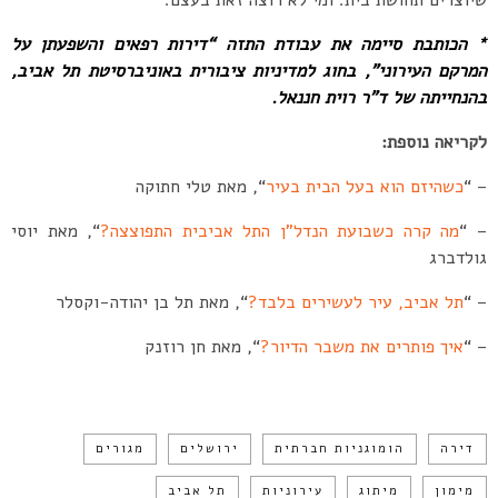
שיוצרים תחושת בית. ומי לא רוצה זאת בעצם.
* הכותבת סיימה את עבודת התזה “דירות רפאים והשפעתן על
המרקם העירוני”, בחוג למדיניות ציבורית באוניברסיטת תל אביב,
בהנחייתה של ד”ר רוית חננאל.
לקריאה נוספת:
– “
כשהיזם הוא בעל הבית בעיר
“, מאת טלי חתוקה
– “
מה קרה כשבועת הנדל”ן התל אביבית התפוצצה?
“, מאת יוסי
גולדברג
– “
תל אביב, עיר לעשירים בלבד?
“, מאת תל בן יהודה-וקסלר
– “
איך פותרים את משבר הדיור?
“, מאת חן רוזנק
דירה
הומוגניות חברתית
ירושלים
מגורים
מימון
מיתוג
עירוניות
תל אביב