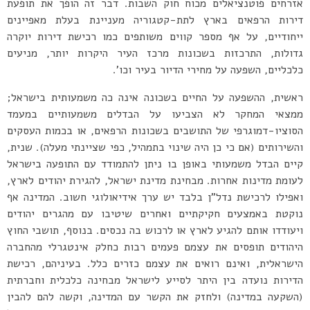
אזרחים פוטנציאלים מכוח חוק השבות. דבר זה הופך את תופעת
דירות הרפאים בארץ לתת-קטגוריה מעניינת בעלת מאפיינים
ייחודיים, על אף מספר קווים משותפים כמו רכישת דירות יוקרה
גדולות, התרכזות בשכונות מרכז העיר היקרות יותר, מניעים
כלכליים, השפעה על מחירי הדיור בעיר וכו’.
ראשית, ההשפעה על החיים בשכונה אינה כה משמעותית בישראל;
ממצאי המחקר לא הצביעו על הבדלים משמעותיים במעמד
הסוציו-דמוגרפי של התושבים בשכונות הרפאים, או בכמות העסקים
והשירותים (אם כי כן היה שינוי בתמהיל, כפי שציינתי מעלה). שנית,
קיים הבדל משמעותי באופן בו ניתן להתמודד עם התופעה בישראל
לעומת מדינות אחרות. מבחינת מדינת ישראל, להגירת יהודים לארץ,
ואפילו לרכישת נדל”ן בלבד יש ערך אידיאולוגי חשוב. המדינה אף
נוקטת באמצעים חקיקתיים ואחרים שיטיבו עם מהגרים יהודים
ויעודדו אותם להגיע לארץ או לרכוש בה נכסים. בנוסף, תושבי החוץ
היהודים תופסים את עצמם פעמים רבות כחלק אינטגרלי מהחברה
הישראלית, ואינם רואים את עצמם כזרים כלל. בעיניהם, רכישת
הדירות נועדה בין היתר לסייע לישראל מבחינה כלכלית וחברתית
(השקעה במדינה) ולחזק את הקשר עם המדינה, וקשה להם להבין