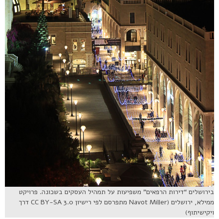
בירושלים “דירות הרפאים” משפיעות על תמהיל העסקים בשכונה. פרויקט
ממילא, ירושלים (Navot Miller מתפרסם לפי רישיון CC BY-SA 3.0 דרך
ויקישיתוף)