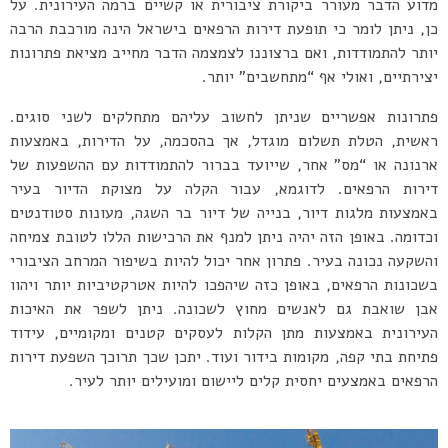
מדוע הדבר מעורר ביקורת ציבורית או קשיים ברמה העירונית. על
כן, ניתן לומר כי תופעת דירות הרפאים בישראל הינה מורכבת הרבה
יותר להתמודדות, ואם ברצוננו לצמצמה הדבר מחייב מציאת פתרונות
יצירתיים, ואולי אף “מתחשבים” יותר.
פתרונות אפשריים שניתן לחשוב עליהם מתחלקים לשני סוגים.
ראשית, הטלת תשלום מוגדל, אך בהסכמה, על הדירות, באמצעות
ארנונה או “מס” אחר, שייועד בברור להתמודדות עם ההשפעות של
דירות הרפאים. לדוגמא, עבור הקלה על מצוקת הדיור בעיר
באמצעות מלגות דיור, בנייה של דיור בר השגה, מעונות סטודנטים
וכדומה. באופן הזה יהיה ניתן למנף את הרכישות הללו לטובת צמיחה
והשקעה נכונה בעיר. פתרון אחר יכול להיות בשיפור המרחב הציבורי
בשכונות הרפאים, באופן כזה שיהפכו להיות אטרקטיביות יותר ויהוו
אבן שואבת גם לאנשים מחוץ לשכונה. ניתן לשפר את האיכות
העירונית באמצעות מתן הקלות לעסקים קטנים ומקומיים, עידוד
פתיחת בתי קפה, מקומות בידור ועוד. יתכן שכך תרוכך השפעת דירות
הרפאים באמצעים יחסית קלים ליישום ומועילים יותר לעיר.