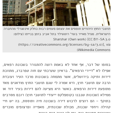
תושבי החוץ היהודים תופסים את עצמם פעמים רבות כחלק אינטגרלי מהחברה
הישראלית. מגדל מאייר בשד’ רוטשילד בתל אביב בזמן בנייתו (צילום:
Sharshar (Own work) [CC BY-SA 3.0
(https://creativecommons.org/licenses/by-sa/3.0)], via
Wikimedia Commons)
בסופו של דבר, אף אחד לא באמת רוצה להתגורר בשכונת רפאים,
אפילו לא “דיירי הרפאים”. בראיון שערכתי עם חוה טפרברג, מתווכת
דירות ותיקה בירושלים, אשר מתמחה בשכונות מרכז העיר ועובדת
הרבה עם תושבי חוץ, היא אמרה לי שגם תושבי החוץ מודאגים מאד
מתופעת דירות הרפאים. כאשר היא מציעה להם דירות בעיר דוד או
ממילא (שכונות שנבנו כקומפלקס ייעודי לתושבי חוץ) רובם מסרבים
בתוקף – הם רוצים לרכוש דירה בשכונה חיה ותוססת, בה יש חיי
קהילה ויחסי שכנות, מכולת שכונתית, מאפייה ופרצופים מוכרים