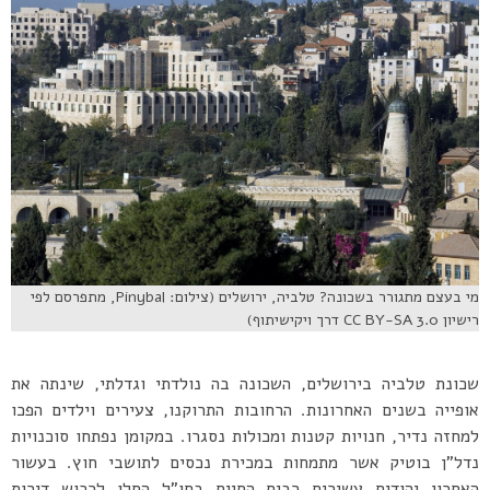
מי בעצם מתגורר בשכונה? טלביה, ירושלים (צילום: Pinybal, מתפרסם לפי
רישיון CC BY-SA 3.0 דרך ויקישיתוף)
שכונת טלביה בירושלים, השכונה בה נולדתי וגדלתי, שינתה את
אופייה בשנים האחרונות. הרחובות התרוקנו, צעירים וילדים הפכו
למחזה נדיר, חנויות קטנות ומכולות נסגרו. במקומן נפתחו סוכנויות
נדל”ן בוטיק אשר מתמחות במכירת נכסים לתושבי חוץ. בעשור
האחרון יהודים עשירים רבים החיים בחו”ל החלו לרכוש דירות