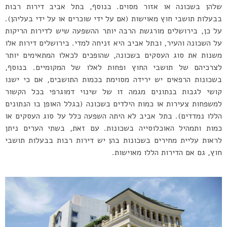
שלהן בשכונה או אזור מסוים. בנוסף, בתל אביב דירות רבות
בבעלות תושבי חוץ מאוישות (אם על ידי שוכרים או על ידי בעליהן).
על כן, בירושלים מורגשת הרבה יותר ההשפעה שיש לדירות הריקות
על השכונה והעיר, ובתל אביב היא זניחה למדי. בירושלים דירות אלו
משנות את סוג העסקים בשכונה, שהופכים לכאלו המתאימים יותר
לצרכיהם של תושבי החוץ ופחות לאלו של המקומיים. בנוסף,
בשכונות הרפאים יש ירידה מסוימת בכמות התושבים, אם כי ישנו
קושי לגבות בנתונים מגמה זו של שינוי דמוגרפי בכל הקשור
למשפחות צעירות או כמות הילדים בשכונה (בגלל האופן בו הנתונים
הללו נמדדים). בתל אביב לא היתה השפעה כלל על סוג העסקים או
כמות ותמהיל האוכלוסייה בשכונות. עם זאת, בשתי הערים ניתן
לראות עליית מחירים בשכונות בהן יש דירות רבות בבעלות תושבי
חוץ, גם אם הדירות הללו מאוישות.