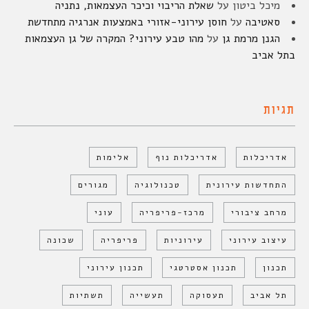
מיכל ביטון
על
שאלת הריבוי וכיכר העצמאות, נתניה
סאטיבה
על
חוסן עירוני-אזורי באמצעות אנרגיה מתחדשת
הגנן מרמת גן
על
מהו טבע עירוני? המקרה של גן העצמאות
בתל אביב
תגיות
אדריכלות
אדריכלות נוף
אלימות
התחדשות עירונית
טכנולוגיה
מגורים
מרחב ציבורי
מרכז-פריפריה
עוני
עיצוב עירוני
עירוניות
פריפריה
שכונה
תכנון
תכנון אסטרטגי
תכנון עירוני
תל אביב
תעסוקה
תעשייה
תשתיות