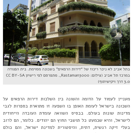
בתל אביב לא ניכר ריכוז של “דירות הרפאים” בשכונה מסוימת. בית הפגודה
במרכז תל אביב (צילום: Rastaman3000,. מתפרסם לפי רישיון CC BY-SA
3.0 דרך ויקישיתוף)
מעניין לעמוד על הדומה והשונה בין השלכות דירות הרפאים על
השכונה בישראל לעומת האופן בו השפעה זו מתוארת בספרות לגבי
מדינות שונות בעולם. בבסיס השוואה עומדת העובדה הייחודית
לישראל, והיא שכמעט כל תושבי החוץ הם יהודים. כלומר, הם לרוב
בעלי זיקה רגשית, דתית, והיסטורית למדינת ישראל, והם כולם