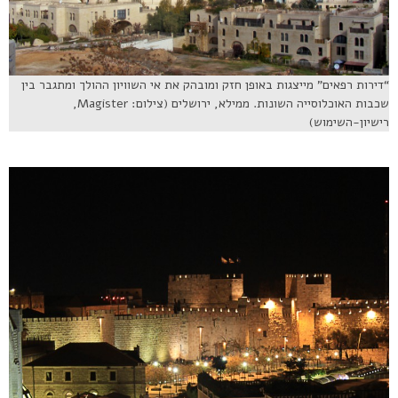
“דירות רפאים” מייצגות באופן חזק ומובהק את אי השוויון ההולך ומתגבר בין
שכבות האוכלוסייה השונות. ממילא, ירושלים (צילום: Magister,
רישיון-השימוש)