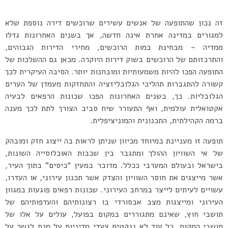
זה נכון שהתופעה של אנשים עשירים שרוכשים דירה נוספת שלא
למגורים במדינה אחרת אינה חדשה, אך בשנים האחרונות גדלו
ממדיה – מבחינת כמות הרוכשים, מחירי הדירות הגבוהים,
והתרכזותם של הרוכשים בשוק דירות היוקרה. מכאן גם ההשלכות של
התופעה הפכו להיות משמעותיות ומובחנות יותר. הסיבה העיקרית לכך
קשורה להתגברות תהליכי הגלובליזציה והתחזקות מעמדן של הערים
הגלובליות. כך, בשנים האחרונות הפכו שכונות הרפאים לבעיה
אקטואלית עולמית, ואף התעורר שיח סביב הצורך לתת לכך מענה
ברמה הקהילתית, התכנונית והמוניציפלית.
תופעה זו מעניינת במיוחד מכיוון שניתן לראות בה ייצוג חזק ומובהק
של אי השוויון ההולך ומתגבר בין שכבות האוכלוסייה השונות,
בישראל ובעולם המערבי ככלל. מדובר במעין “כיסים” בתוך העיר,
אשר מייצגים את חוסר השוויון והצדק אשר תכנון עירוני, או העדרו,
עשויים לעיתים לייצר במרחב העירוני. שכונות רפאים פוגעות במגוון
העירוני ומייצגות מצב אבסורדי בו רצונותיהם והעדפותיהם של
תושבי חוץ, שאינם מתגוררים במקום בפועל, עולים על אלו של
תושבי המקום. כל עוד לא ננקטים צעדי מדיניות על מנת לגשר על