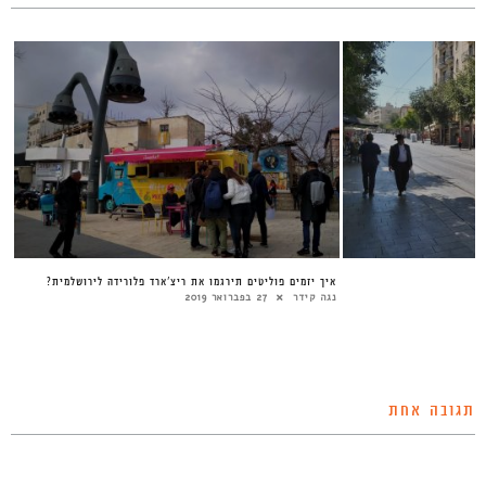
רית?
איך יזמים פוליטים תירגמו את ריצ’ארד פלורידה לירושל
נגה קידר
27 בפברואר 2019
תגובה אחת