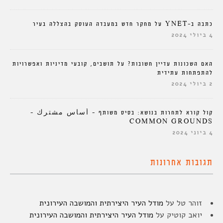
כתבה ב-YNET על מחקר חדש במעבדה העוסק בהצללה בעיר
4 ביולי 2024
האם השכונות עדיין חשובות? על תושבים, קובעי מדיניות ואפשרויות
להתפתחות עתידית
2 ביולי 2024
קול קורא לתחרות בנושא: בסיס משותף – أساس مشترك –
COMMON GROUNDS
4 ביוני 2024
תגובות אחרונות
זוהר טל
על
מודל העיר היצירתית והמושבה העירונית
יואב קוטיק
על
מודל העיר היצירתית והמושבה העירונית