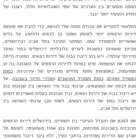
המתח והפערים בין הצרכים של שתי האוכלוסיות הללו, רצונו של
החזק והעשיר יותר יגבר.
החלטתי להקדיש את עבודת התזה שלי לנושא, כדי להבין את תופעת
דירות הרפאים יותר לעומק ומתוך כך לנסות ולחשוב על כלים
אפשריים להתמודד עמה. המחקר התרכז בתל אביב ובירושלים,
מכיוון ששתיהן נחשבות לערים גלובליות (ירושלים בתור מוקד
תיירותי עולמי), ויש בהן ריכוז גבוה של דירות רפאים. המטרה הייתה
לבחון את ההשפעה שיש בפועל לדירות הרפאים על השכונה בה הן
ממוקמות, באמצעות מספר מדדים מוגדרים של עירוניות:
כמות
ותמהיל עסקים
,
כמות ותמהיל התושבים
ו
מחירי הדיור בשכונה
. על
מנת לבסס את הממצאים, ערכתי בכל עיר השוואה בין שכונות בהן
יש ריכוז גבוה של דירות רפאים, ובין שכונות בעלות מאפיינים דומים
אך ריכוז נמוך של דירות רפאים. לאחר מכן ערכתי השוואה בין
ירושלים ותל אביב.
אם לסכם את ההבדל העיקרי בין השתיים, בירושלים דירות הרפאים
מרוכזות בשכונות מסוימות, ומהוות בהן אחוז משמעותי, לעומת תל
אביב שם הדירות מפוזרות ברחבי העיר, ולא ניכר ריכוז משמעותי