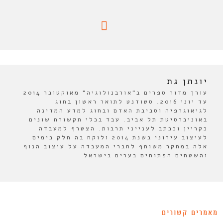
יונתן גת
עורך מדור ספרים ב"אורבנולוגיה" מאוקטובר 2014
עד יוני 2016. סטודנט לתואר ראשון בחוג
לגיאוגרפיה וסביבת האדם ובחוג למדע המדינה
באוניברסיטת תל אביב. עבד בכלי תקשורת שונים
כקריין וככתב לענייני תרבות. הצטרף למעבדה
לעיצוב עירוני בשנת 2014 ולוקח בה חלק בימים
אלה במחקר משותף לחברי המעבדה על עיצוב הנוף
והשטחים הפתוחים בערים בישראל
מאמרים קשורים