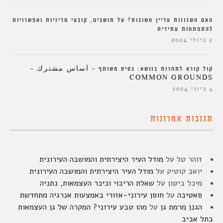
האם השכונות עדיין חשובות? על תושבים, קובעי מדיניות ואפשרויות
להתפתחות עתידית
2 ביולי 2024
קול קורא לתחרות בנושא: בסיס משותף – أساس مشترك –
COMMON GROUNDS
4 ביוני 2024
תגובות אחרונות
זוהר טל
על
מודל העיר היצירתית והמושבה העירונית
יואב קוטיק
על
מודל העיר היצירתית והמושבה העירונית
מיכל ביטון
על
שאלת הריבוי וכיכר העצמאות, נתניה
סאטיבה
על
חוסן עירוני-אזורי באמצעות אנרגיה מתחדשת
הגנן מרמת גן
על
מהו טבע עירוני? המקרה של גן העצמאות
בתל אביב