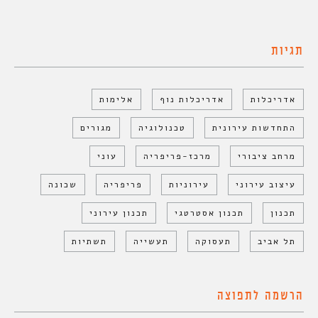
תגיות
אדריכלות
אדריכלות נוף
אלימות
התחדשות עירונית
טכנולוגיה
מגורים
מרחב ציבורי
מרכז-פריפריה
עוני
עיצוב עירוני
עירוניות
פריפריה
שכונה
תכנון
תכנון אסטרטגי
תכנון עירוני
תל אביב
תעסוקה
תעשייה
תשתיות
הרשמה לתפוצה