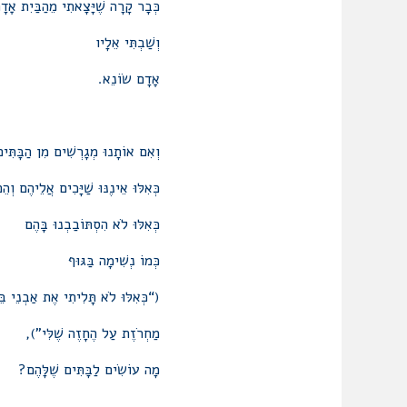
כְּבָר קָרָה שֶׁיָּצָאתִי מֵהַבַּיִת אָד
וְשַׁבְתִּי אֵלָיו
אָדָם שׂוֹנֵא.
וְאִם אוֹתָנוּ מְגָרְשִׁים מִן הַבָּתִּי
כְּאִלּוּ אֵינֶנּוּ שַׁיָּכִים אֲלֵיהֶם וְה
כְּאִלּוּ לֹא הִסְתּוֹבַבְנוּ בָּהֶם
כְּמוֹ נְשִׁימָה בַּגּוּף
(“כְּאִלּוּ לֹא תָּלִיתִי אֶת אַבְנֵי בֵּ
מַחְרֹזֶת עַל הֶחָזֶה שֶׁלִּי”),
מָה עוֹשִׂים לַבָּתִּים שֶׁלָּהֶם?