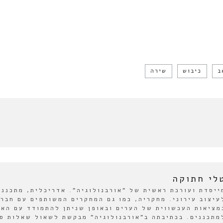
ב
כיבוש
שירה
לי חתוקה
ייסדת ועורכת ראשית של "אורבנולוגיה". אדריכלית, מתכננ
עיצוב עירוני. מחקריה, כמו גם המחקרים המשותפים עם חבר
מציאות העכשווית של הערים ובאופן שניתן להתמודד עם האת
מתכננים. בכתיבתה ב"אורבנולוגיה" מבקשת לשאול שאלות סב