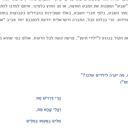
שבט” המפנות את המבט החוצה, או מן החוץ כלפינו. איתם למדנו להתמ
תוך השבט, כלפי חברי השבט, כאלו שמכירות בהבדלים בקבוצות בתוך 
דדות. הרי ככלות הכל, החברה הישראלית יודעת להתכנס יחד סביב “או
ת הקול בנוגע ל”ילדי תימן”, פרשה קשה לכל הדעות. אולם כפי שהוא מצ
, מה יקרה לילדים שלנו?”
ס”)
הֲרֵי דַּרְוִישׁ מֵת
וְעָלִי טָהָא מֵת,
מִלִּים נֶאֶטְמוּ בְּמִלִּים