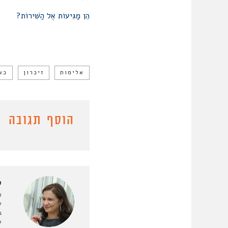
הֵן מַגִּיעוֹת אֶל הַשִּׁירוֹת?
אלימות
זיכרון
כא
הוסף תגובה
ט
מ
ל
ב
ל