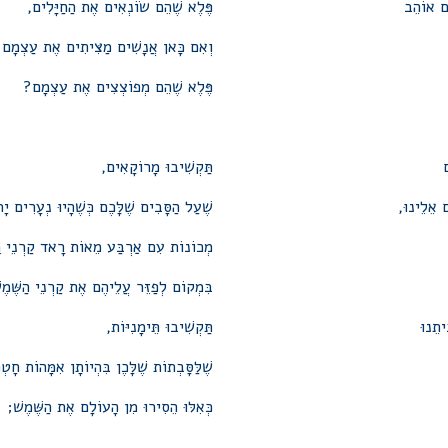
ָם אוֹהֵב
פֶּלֶא שֶׁהֵם שׂוֹנְאִים אֶת הַחַיָּלִים,
וְאִם כָּאן אֲנָשִׁים מַצִּיתִים אֶת עַצְמָם
פֶּלֶא שֶׁהֵם מְפוֹצְצִים אֶת עַצְמָם?
ם
תַּקְשִׁיבוּ מָרוֹקָאִים,
ֵם אֵלֵינוּ,
שֶׁעַל הַסָּבִים שֶׁלָּכֶם כְּשֶׁהָיוּ נְעָרִים י
מְכוֹנוֹת עִם אַרְבַּע מֵאוֹת רָאד קַרְנֵי רֶנ
בִּמְקוֹם לְפַזֵּר עֲלֵיהֶם אֶת קַרְנֵי הַשֶּׁמֶ
יתֵנוּ
תַּקְשִׁיבוּ תֵּימָנִיּוֹת,
שֶׁלַּסָּבְתוֹת שֶׁלָּכֶן בִּהְיוֹתָן אִמָּהוֹת חָט
כְּאִלּוּ הֵסִירוּ מִן הָעוֹלָם אֶת הַשֶּׁמֶשׁ;