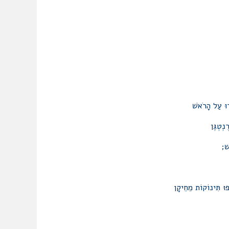
ָרוּ עַל הָרֹאשׁ
ְטְגֶּן
שׁ;
ְפוּ תִּינוֹקוֹת מֵחֵיקָן