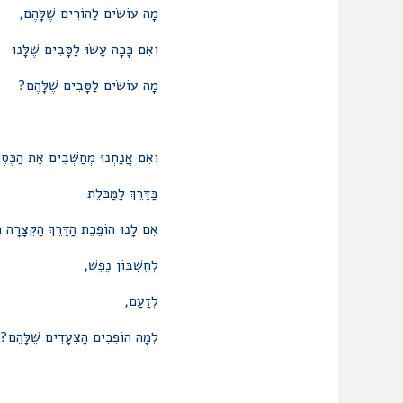
מָה עוֹשִׂים לַהוֹרִים שֶׁלָּהֶם,
וְאִם כָּכָה עָשׂוּ לַסָּבִים שֶׁלָּנוּ
מָה עוֹשִׂים לַסָּבִים שֶׁלָּהֶם?
וְאִם אֲנַחְנוּ מְחַשְּׁבִים אֶת הַכֶּסֶ
בַּדֶּרֶךְ לַמַּכֹּלֶת
אִם לָנוּ הוֹפֶכֶת הַדֶּרֶךְ הַקְּצָרָה הַ
לְחֶשְׁבּוֹן נֶפֶשׁ,
לְזַעַם,
לְמָה הוֹפְכִים הַצְּעָדִים שֶׁלָּהֶם?