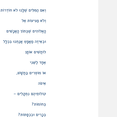
וְאִם הַמִּלִּים שֶׁלָּנוּ לֹא חוֹדְרוֹת
וְלֹא מַגִּיעוֹת אֶל
הָאֱלוֹהִים שֶׁבְּתוֹךְ הָאֲנָשִׁים
וּבְאֵיזֶה מַאֲמָץ אֲנַחְנוּ בִּכְלָל
לוֹחֲשִׁים אוֹתָן
אֶחָד לַשֵּׁנִי
אוֹ מוֹסְרִים בַּחֲשָׁשׁ,
אֵיפֹה
קוֹלוֹתֵיהֶם נִתְקָלִים –
בְּחוֹמוֹת?
בְּכָרִים וּבִכְסָתוֹת?