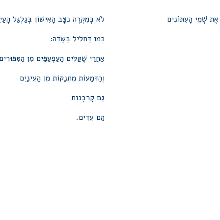
 אֶת שְׁמֵי הָעִתּוֹנִים
לֹא בְּמִקְרֶה נִצָּב הָאִישׁוֹן בְּגַלְגַּל הָעַיִ
כְּמוֹ דַּחְלִיל בַּשָּׂדֶה:
אַחֲרֵי שֶׁקַּלִּים הָעַפְעַפַּיִם מִן הַסִּפּוּרִים
וְהַדְּמָעוֹת מִתְנַקּוֹת מִן הָעֵינַיִם
גַּם קָרְבָּנוֹת
הֵם עֵדִים.