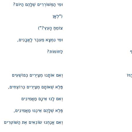
וּמִי הַמְּשׁוֹרְרִים שֶׁלָּהֶם הַיּוֹם?
(“לְאָן
צוֹמֵחַ הָעֵץ?”)
וּמִי נִמְצָא מֵעֵבֶר לָאֲבָנִים,
ף
לַחוֹמוֹת?
זּוֹ
וְאִם אוֹתָנוּ מְצַיְּרִים כְּפוֹשְׁעִים
פֶּלֶא שֶׁאוֹתָם מְצַיְּרִים כְּרוֹצְחִים,
וְאִם לָנוּ אֵינָם מַאֲמִינִים
פֶּלֶא שֶׁלָּהֶם אֵינֶנּוּ מַאֲמִינִים,
וְאִם אֲנַחְנוּ שׂוֹנְאִים אֶת הַשּׁוֹטְרִים