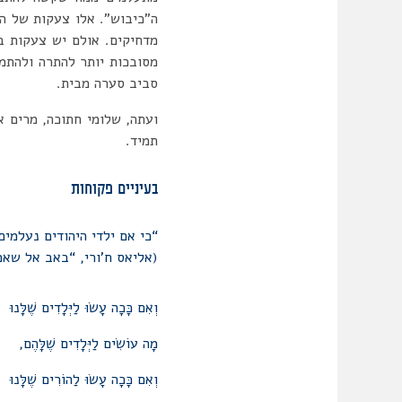
ה”כיבוש”. אלו צעקות של ה”
מדחיקים. אולם יש צעקות ב
מסובכות יותר להתרה ולהתמו
סביב סערה מבית.
ועתה, שלומי חתוכה, מרים א
תמיד.
בעיניים פקוחות
“כי אם ילדי היהודים נעלמים
(אליאס ח’ורי, “באב אל שאמ
וְאִם כָּכָה עָשׂוּ לַיְּלָדִים שֶׁלָּנוּ
מָה עוֹשִׂים לַיְּלָדִים שֶׁלָּהֶם,
וְאִם כָּכָה עָשׂוּ לַהוֹרִים שֶׁלָּנוּ