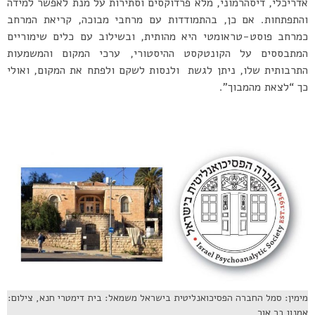
אדריכלי, דיסהרמוני, מלא פרדוקסים וסתירות על מנת לאפשר למידה
והתפתחות. אם כן, בהתמודדות עם מרחבי מבוכה, קריאת המרחב
כמרחב פוסט-טראומטי היא מהותית, ובשילוב עם כלים שימוריים
המתבססים על הקונטקסט ההיסטורי, ערכי המקום והמשמעות
התרבותית שלו, ניתן לגשת ולנסות לשקם ולפתח את המקום, ואולי
כך “לצאת מהמבוך”.
מימין: סמל החברה הפסיכואנליטית בישראל משמאל: בית דימטרי חנא, צילום:
אמנון בר אור