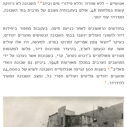
3
אנושיים – ללא אוורור וללא סידורי מים וביוב”.
השכונה לא ניזוקה
קשות במלחמת 48, אולם בעקבותיה מצבם של מרבית בתי השכונה,
התדרדר עוד יותר.
בחודשים הראשונים לאחר כניעת חיפה, בעקבות מחסור ביחידות
דיור להמוני העולים יושבו בבתי השכונה הנטושים מהגרים יהודים,
בעיקר “יוצאי צפון אפריקה ומרוקו בפרט. למעשה, היו אלו עולים
אשר עת הגעתם לארץ, בהיעדר פתרונות דיור, פלשו למקומות
מגורים מאולתרים ב’רכוש נטוש’, קרי, בשכונות אשר נעזבו על ידי
התושבים הערבים במהלך מאורעות 1948, ביניהן גם שכונת וואדי
4
סאליב”.
בשנות ה50 הגיעה אוכלוסיית השכונה לשיא של כ24,000
תושבים יהודים פליטים ועולים חסרי כל, ומצב השכונה המשיך
5
להידרדר.