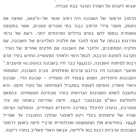
שבאו לענות על הצורך הגובר בכח עבודה.
הרחוב הראשי של השכונה היה רחוב עומר אל-ח’טאב, שחצה את
העמק, משני צידי הרחוב נבנו בתי מגורים קטנים, אשר בתקופה
מאוחרת נוספו להם בתים גדולים ומרווחים יותר. רשת של גרמי
מדרגות נבנתה על מנת לחבר את חלקיה העליונים של השכונה, עם
חלקיה התחתונים, ולחבר את השכונה עם חלקים אחרים של העיר.
הקרבה לתחנת הרכבת, לנמל הימי ולאזור התעשייה החדש בעיר תרם
2
רבות לפיתוח השכונה, וב1940 כבר חיו בשכונה כ10,000 תושבים.
תושבי השכונה היו ברובם ערבים מוסלמים. סביב השכונה, התפתחו
השכונות היהודיות, וממש בצמוד לה ומעליה – שכונת הדר. שכונת
וואדי סאליב הוסיפה לצמוח במקביל לצמיחתה של העיר חיפה. היא
נחשבה לאחת השכונות הגרועות בעיר מבחינת התשתיות. בהתאם
להחלטת האו”ם מנובמבר 1947, חיפה שהייתה באותה עת עיר
מעורבת, נועדה להיכלל במדינה היהודית העתידית. ההחלטה הציתה
שורה של עימותים בעלי רקע לאומני שהלכו והתגברו עד אפריל
1948. בחודשים אלו הצטמצמה אוכלוסיית ערביי חיפה באופן דרמטי
ושכונות ערביות רבות כמו ח’ליסה, עבאס וואדי סאליב נותרו ריקות.