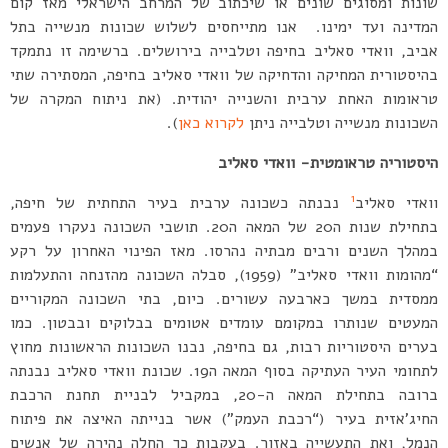
שונות ומסוגים שונים או שיכתוב של המרחב הישראלי מאז קום
המדינה ועד ימינו. אנו מתייחסים לשלוש שכונות מנשייה בתל
אביב, וואדי סאליב בחיפה וטלבייה בירושלים. ברשימה זו נתמקד
בהיסטורית המחיקה והדחיקה של וואדי סאליב בחיפה, המסתירה שתי
טראומות האחת ערבית והשנייה יהודית. (את ניתוח המקרה של
השכונות מנשייה וטלבייה ניתן
לקרוא כאן
).
היסטוריה טראומטית- וואדי סאליב
1
וואדי סאליב
נבנתה כשכונה ערבית בעיר התחתית של חיפה,
בתחילת שנות ה20 של המאה ה20. תושבי השכונה נעקרו פעמים
במהלך השנים ורבים מבתיה נהרסו. מאז הפינוי האחרון על רקע
“מהומות וואדי סאליב” (1959), סבלה השכונה מהזנחה והתעלמות
ממסדית במשך כארבעה עשורים. כיום, בתי השכונה המקוריים
המעטים שנותרו במקומם עומדים אטומים בבלוקים ובבטון. כמו
בערים היסטוריות רבות, גם בחיפה, נבנו השכונות הראשונות מחוץ
לתחומי העיר העתיקה בסוף המאה ה19. שכונת וואדי סאליב נבנתה
ברובה בתחילת המאה ה-20, במקביל לבניית תחנת הרכבת
החיג’אזית בעיר (“רכבת העמק”) אשר בנייתה האיצה את פיתוח
הנמל, ואת התעשייה באזור. בעקבות כך החלה נהירה של אנשים