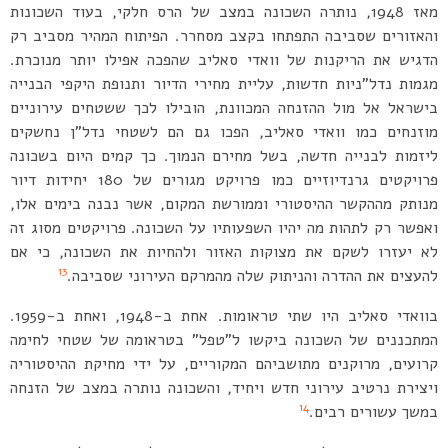
מאז 1948, נותרה השכונה במצב של הרס חלקי, בעוד השכונות
והאזורים שסביבה התפתחו בקצב מסחרר. הפיתוח המהיר מסביב רק
הדגיש את הריקנות של וואדי סאליב שהפכה אפילו יותר מנוכרת.
מגמות נדל”ניות חדשות, עליית מחירי הדיור ותנופת היקפי הבנייה
בישראל אל מול ההזנחה המכוונת, הובילו לכך ששטחים עירוניים
מוזנחים כמו וואדי סאליב, הפכו גם הם לשטחי נדל”ן נחשקים
ליזמות לבנייה חדשה, בשל מחירם הנמוך. כך קמים היום בשכונה
פרויקטים גרנדיוזיים כמו פרויקט מגורים של 180 יחידות דיור
מנותק מההקשר ההיסטורי וממורשת המקום, אשר נבנה בימים אלו,
ואפשר רק לתהות מה יהיו השפעותיו על השכונה. פרויקטים מסוג זה
לא יעזרו לשקם את מצוקות האזור ולהחיות את השכונה, כי אם
13
להעצים את ההדרה והניתוק שלה מהמרקם העירוני שסביבה.
בוואדי סאליב היו שתי טראומות. אחת ב-1948, ואחת ב-1959.
המתכננים של השכונה ביקשו ל”טפל” בטראומה של שטחי לחימה
קרועים, מרוקנים מתושביהם המקוריים, על ידי מחיקת ההיסטוריה
ויצירת נרטיב עירוני חדש ויחיד, והשכונה נותרה במצב של הזנחה
14
במשך עשורים רבים.