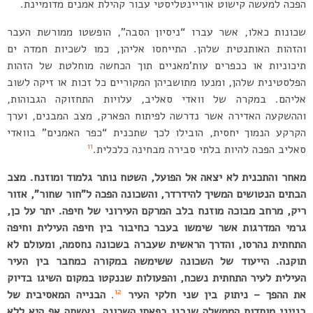
הפכה למעשה קישוט אוריינטליסטי עבור קהילת אמנים מדומיינת.
שכונות כאלו, אשר עברו “ניסיון הסבה”, הופשטו ממורשת העבר
והזהות האותנטית שלהן. התייחסו אליהן, כמו לשכיות חמדה ים
תיכוניות או ככפרים עות’מאניים תוך הכחשה מוחלטת של הזהות
הפלסטינית שלהן, ומנעו מתושביהן המקוריים כל זכות או זיקה לשוב
אליהם. במקרה של וואדי סאליב, עלויות התחזוקה הגבוהות,
וההשקעה האדירה אשר נדרשה לפיתוח הפארק, מצב המבנים, וערך
הקרקע הנמוך יחסית, הובילו לכך שתכנית “כפר האמנים” בוואדי
11
סאליב הפכה להיות בלתי סבירה מבחינה כלכלית.
מאחר והתכנית לא יצאה אל הפועל, השטח נותר גלמוד ומוזנח. מצב
הבתים הנטושים המשיך להידרדר, והשכונה הפכה ל”חור שחור”, אזור
ריק, מרחב מבוכה מוזנח בלב המרקם העירוני של חיפה. יתר על כן,
גרמי המדרגות אשר שימשו בעבר כחיבור בין חיפה העילית וחיפה
התחתית נהרסו, והדרך הראשית שעברה בשכונה נחסמה, ומעולם לא
תוקנה. הייעוד של השכונה ששימשה במקורה כמחבר בין העיר
העילית לעיר התחתית נשכח, והפעולות שננקטו במקום השיגו בדיוק
12
את ההפך – ניתוק בין שני חלקי העיר
.
הבנייה המאסיבית של
בנייני מוסדות הממשלה שנבנו בפאתי השכונה, נעשתה אף היא ללא