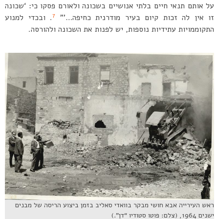
על אותם תנאי חיים בלתי אנושיים בשכונה ולאורם פסקו כי: ‘שכונה
7
זו אין לה זכות קיום בעיר מודרנית כחיפה…'”
. ובכדי למנוע
התקוממויות עתידיות נוספות, יש לפנות את השכונה ולהורסה.
ראש העירייה אבא חושי מבקר בוואדי סאליב בזמן ביצוע הריסה של מבנים
ישנים 1964, (צלם: פוטו סטודיו “דן”.)