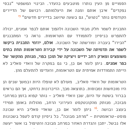
הסמויים מן העין נותרו מוטבעים כהעדר. הכינוי המשפטי “נכסי
נפקדים” איבן אותם ומנה את היעלמותם. רכושם של הדיירים
15
הקודמים נותר “נטוש”, גם בשעה שיושב בדיירים חדשים”
התכנית לשמר חלק מבתי השכונה ולהפוך אותם לכפר אמנים, יכולה
להתפרש כניסיון להתמודד עם הטראומות. נראה כי המתכננים
“הכירו” בעברה ומורשתה של השכונה.
אולם, יוזמי התכנית ביקשו
לשפר את תדמיתה של השכונה על ידי קבירת הטראומות תחת בתים
משופצים ופארק רחב ידיים ויציקה של תוכן כפוי, מנותק מהקשר של
כפר אמנים
. ניתן לומר אם כן, כי גם במקרה של וואדי סאליב לא
הייתה התמודדות אמיתית עם הטראומות, והעדיפו להתעלם מהן.
הטראומות של וואדי סאליב, מעולם לא טופלו היות ובמשך שנים הן
היו מוכחשות ומכוסות. כתוצאה מכך, הזיכרונות נדחקו, אך הם נראים
בברור בשטח עד היום, שכן וואדי סאליב – נותר קפוא בזמן כמרחבי
מבוכה, מנותק מהקונטקסט העירוני הרחב, מהולות באופן תמידי
16
בעצב ובושה .
ניתן לומר אם כן, שואדי סאליב היא שכונה
פוסט-טראומטיות – “מרחב מבוכה”. כל ניסיון קודם לטפל בשכונות
אלו נכשל. יתכן והגדרת האזור כמרחב מבוכה והטיפול בו אשר יעשה