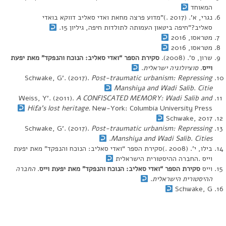
המאוחד
נגרי, א’. (2017 .)”מדוע פרצה מחאת ואדי סאליב דווקא בואדי
סאליב?”חיפה ביטאון העמותה לתולדות חיפה, גיליון 15.
מטראסו, 2016
מטראסו, 2016
שרון, ס’. (2008).
סקירת הספר “ואדי סאליב: הנוכח והנפקד” מאת יפעת
וייס
.
סוציולוגיה ישראלית
.
Schwake, G’. (2017).
Post-traumatic urbanism: Repressing
Manshiya and Wadi Salib
.
Citie
Weiss, Y’. (2011).
A CONFISCATED MEMORY: Wadi Salib and
Hifa’s lost heritage
.
New-York: Columbia University Press
Schwake, 2017
Schwake, G’. (2017).
Post-traumatic urbanism: Repressing
.
Manshiya and Wadi Salib
.
Cities
בילו, י’. (2008 .)סקירת הספר “ואדי סאליב: הנוכח והנפקד” מאת יפעת
וייס .החברה ההיסטורית הישראלית
וייס
סקירת הספר “ואדי סאליב: הנוכח והנפקד” מאת יפעת וייס
.
החברה
ההיסטורית הישראלית
.
Schwake, G