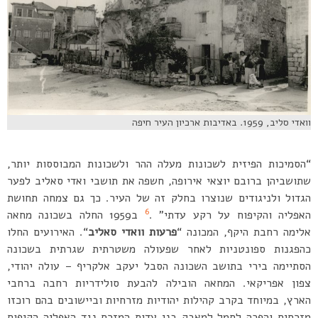
וואדי סליב, 1959. באדיבות ארכיון העיר חיפה
“הסמיכות הפיזית לשכונות מעלה ההר ולשכונות המבוססות יותר,
שתושביהן ברובם יוצאי אירופה, חשפה את תושבי ואדי סאליב לפער
הגדול ולניגודים שנוצרו בחלק זה של העיר. כך גם צמחה תחושת
6
האפליה והקיפוח על רקע עדתי” .
ב1959 החלה בשכונה מחאה
אלימה רחבת היקף, המכונה “
פרעות וואדי סאליב
“. האירועים החלו
כהפגנות ספונטניות לאחר שפעולה משטרתית שגרתית בשכונה
הסתיימה בירי בתושב השכונה הסבל יעקב אלקריף – עולה יהודי,
צפון אפריקאי. המחאה הובילה להבעת סולידריות רחבה ברחבי
הארץ, במיוחד בקרב קהילות יהודיות מזרחיות וביישובים בהם רוכזו
מזרחים והפכה לסמל למאבק בני עדות המזרח נגד האפליה הקיפוח