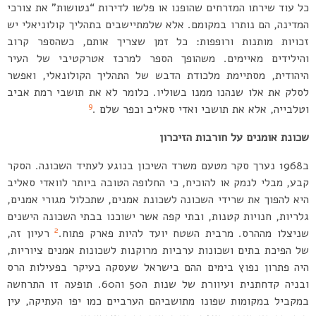
כל עוד שירתו המזרחים שהופנו או פלשו לדירות “נטושות” את צורכי
המדינה, הם נותרו במקומם. אלא שלמתיישבים בתהליך קולוניאלי יש
זכויות מותנות ורופפות: כל זמן שצריך אותם, כשהספר קרוב
והילידים מאיימים. משהופך הספר למרכז אטרקטיבי של העיר
היהודית, מסתיימת מלכודת הדבש של התהליך הקולונאלי, ואפשר
לסלק את אלו שנהנו ממנו בשוליו. כלומר לא את תושבי רמת אביב
9
וטלבייה, אלא את תושבי ואדי סאליב וכפר שלם .
שכונת אומנים על חורבות הזיכרון
ב1968 נערך סקר מטעם משרד השיכון בנוגע לעתיד השכונה. הסקר
קבע, מבלי לנמק או להוכיח, כי החלופה הטובה ביותר לוואדי סאליב
היא להפוך את שרידי השכונה לשכונת אמנים, שתכלול מגורי אמנים,
גלריות, חנויות קטנות, ובתי קפה אשר ישוכנו בבתי השכונה הישנים
2
שניצלו מההרס. מרבית השטח יועד להיות פארק פתוח.
רעיון זה,
של הפיכת בתים ושכונות ערביות מרוקנות לשכונות אמנים ציוריות,
היה פתרון נפוץ בימים ההם בישראל שעסקה בעיקר בפעילות הרס
ובניה קדחתנית ועיוורת של שנות ה50 וה60. תופעה זו התרחשה
במקביל במקומות שפונו מתושביהם הערביים כמו יפו העתיקה, עין