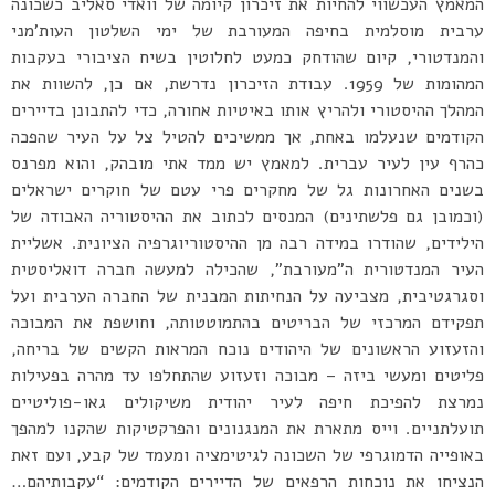
המאמץ העכשווי להחיות את זיכרון קיומה של וואדי סאליב כשכונה
ערבית מוסלמית בחיפה המעורבת של ימי השלטון העות’מני
והמנדטורי, קיום שהודחק כמעט לחלוטין בשיח הציבורי בעקבות
המהומות של 1959. עבודת הזיכרון נדרשת, אם כן, להשוות את
המהלך ההיסטורי ולהריץ אותו באיטיות אחורה, כדי להתבונן בדיירים
הקודמים שנעלמו באחת, אך ממשיכים להטיל צל על העיר שהפכה
כהרף עין לעיר עברית. למאמץ יש ממד אתי מובהק, והוא מפרנס
בשנים האחרונות גל של מחקרים פרי עטם של חוקרים ישראלים
(וכמובן גם פלשתינים) המנסים לכתוב את ההיסטוריה האבודה של
הילידים, שהודרו במידה רבה מן ההיסטוריוגרפיה הציונית. אשליית
העיר המנדטורית ה”מעורבת”, שהכילה למעשה חברה דואליסטית
וסגרגטיבית, מצביעה על הנחיתות המבנית של החברה הערבית ועל
תפקידם המרכזי של הבריטים בהתמוטטותה, וחושפת את המבוכה
והזעזוע הראשונים של היהודים נוכח המראות הקשים של בריחה,
פליטים ומעשי ביזה – מבוכה וזעזוע שהתחלפו עד מהרה בפעילות
נמרצת להפיכת חיפה לעיר יהודית משיקולים גאו-פוליטיים
תועלתניים. וייס מתארת את המנגנונים והפרקטיקות שהקנו למהפך
באופייה הדמוגרפי של השכונה לגיטימציה ומעמד של קבע, ועם זאת
הנציחו את נוכחות הרפאים של הדיירים הקודמים: “עקבותיהם…