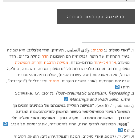
לרשימה הקודמת בסדרה
“ואדי סאליב
(ב
ערבית
:
وادي
الصليب
, תעתיק:
ואדי אלצליב
) היא שכונה
בעיר התחתית של חיפה. גבולותיה הם השכונות
הדר
ונחלה בדרום, הדר
ממערב,
ארד אל-יהוד
מדרום-מזרח,
מסילת הרכבת
ו
קריית הממשלה
מצפון, ורחוב חטיבת גולני ושדרות פלי”ם מצפון-מזרח. השכונה, בחלקה
הגדול, אינה מאוכלסת (מזה עשרות שנים), אולם בתיה וההיסטוריה
שביניהם מעסיקים לאורך השנים חוקרים,
אמנים
ואדריכלים” (“ויקיפדיה”,
ח”ת)
Schwake, G’. (2017).
Post-traumatic urbanism: Repressing
Manshiya and Wadi Salib
.
Citie
מטראסו, י’. (2016). “
תפישת העלייה במשנתם של מנהיגים והוגים מן
השמאל הציוני הסוציאליסטי בעשור הראשון למדינהובשנות המדינה
שבדרך – המשכיות ותמורה – מקרה בוחן – מאורעות וואדי סאליב יולי
1959″
.
הפקולטה למדעי הרוח, החוג להיסטוריה, אוניברסיטת תל אביב.
שם
וייס, י’. (2007.)ואדי סאליב: הנוכח והנפקד.ירושלים: הוצאת הקיבוץ