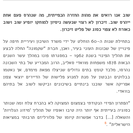
שוב אנו רואים את מהות החזרה הכפייתית, מה שנהרס פעם אחת
ייהרס שוב. זיכרון לא רצוי שנעשה ניסיון למוחקו יופיע שוב ושוב
כאורח לא צפוי כסוג של פליט זיכרון.
בתחילת שנות ה-60 הוחלט על ידי משרד השיכון ועיריית חיפה על
פינויין של שכונות העוני בעיר, ואכן, חברת “שקמונה” החלה לבצע
את תהליך הפינוי בשנת 1962 – במסגרתו פונו במהלך עשר השנים
הבאות 1878 משפחות מוואדי סאליב, הרוב המכריע של בתי השכונה
נהרסו, מלבד קומץ בתים גדולים שניצלו מפאת מימדם, אך נאטמו
בבלוקים ובבטון על מנת למנוע פלישות של הדיירים יוצאי צפון
אפריקה אשר שוכנו בינתיים בשיכונים וביקשו לשוב אל בתיהם
בוואדי.
“הפתרון הפיזי הנקודתי בצמצום המצוקה לא בהכרח צלח ומה שנותר
כסוגיה בעייתית אף יותר היה טיבו ואופיו של תהליך ‘מיזוג הגלויות’
והשאלה […] בדבר אפשרות קיומו של פלורליזם תרבותי במציאות
8
הישראלית” .