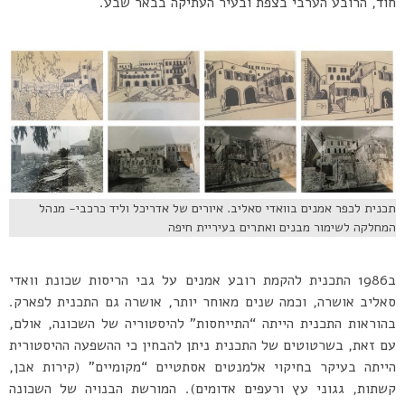
חוד, הרובע הערבי בצפת ובעיר העתיקה בבאר שבע.
תכנית לכפר אמנים בוואדי סאליב. איורים של אדריכל וליד כרכבי- מנהל
המחלקה לשימור מבנים ואתרים בעיריית חיפה
ב1986 התכנית להקמת רובע אמנים על גבי הריסות שכונת וואדי
סאליב אושרה, וכמה שנים מאוחר יותר, אושרה גם התכנית לפארק.
בהוראות התכנית הייתה “התייחסות” להיסטוריה של השכונה, אולם,
עם זאת, בשרטוטים של התכנית ניתן להבחין כי ההשפעה ההיסטורית
הייתה בעיקר בחיקוי אלמנטים אסתטיים “מקומיים” (קירות אבן,
קשתות, גגוני עץ ורעפים אדומים). המורשת הבנויה של השכונה