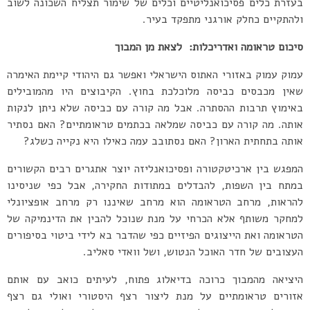
בעזרת כלים פסיכואנליטיים וכלים של שימור תצליח השכונה לשוב
ולהתקיים כחלק אורגני מתפקד בעיר.
סיכום טראומה ואדריכלות: לצאת מן המבוך
עמוק עמוק באזורי האתוס הישראלי ואפשר גם היהודי קיימת האימרה
שאין מכבסים כביסה מלוכלכת בחוץ. הקיבוצים היו מהמובילים
באימוץ תרבות ההסתרה. אבל מה קורה עם כביסה שלא ניתן לנקות
אותה. מה קורה עם כביסה שמלאה בכתמים טראומתיים? האם נסתיר
אותה בתחתית הארון? האם נסתובב עמה כאילו היא נקייה כשלג?
המפגש בין ארכיטקטורה ופסיכואנליזה יוצר אתגרים רבים הקשורים
במתח בין השפות, להבדלים במתודות החקירה, אבל כפי שניסינו
להראות, מרחב הטראומה הוא מרחב שאיננו רק מרחב אופציונלי
למחקר משותף אלא הכרחי על מנת שנוכל להבין את הדינמיקה של
הטראומה ואת הייצוגים הפיזיים כפי שהדבר בא לידי ביטוי בסיפורים
העצובים של חדר האוכל הנטוש, ושל וואדי סאליב.
היציאה מהמבוך כרוכה בדיאלוג פתוח, לעיתים כואב עם אותם
אזורים טראומתיים על מנת ליצור רצף היסטורי ואולי גם רצף