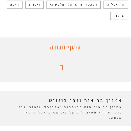
אדריכלות
הסכסוך הישראלי פלסטיני
זיכרון
חיפה
שימור
הוסף תגובה
אמנון בר אור וגבי בונויט
אמנון בר אור הוא פרופסור ואדריכל שימור' גבי
בונויט הוא פסיכולוג קליני, פסיכואנליטיקאי
מנחה.