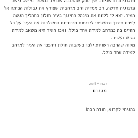
פדגוגיות חדשניות. אין ספק שהמבנה שהוצג במאמר מייצג גישה
פדגוגית חדשה, רב ממדית ורב מרחבית שפורץ את גבולות הכיתה אל
העיר. יצא לי ללוות את מינהל החינוך בעיר חולון בתהליך הגשה
לפרס חינוך ונחשפתי ליוזמות חינוכיות המשלבות את העיר על כל
הקיים בה כמרחב למידה אחד כולל. ואכן העיר היא משאב למידה
נגיש ועשיר.
מקוה שהרבה רשויות ילכו בעקבות חולון ויהפכו את העיר למרחב
למידה אחד כולל.
5 במרץ 2018
מגנום
נהניתי לקרוא, תודה רבה!