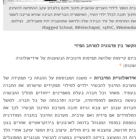
בית הספר לילדי העניים שהעניק חינוך חינם בלונדון עקב ההחלטה להעינק
חינוך חובה לכלל ילדי העיר, האימפריה הבריטית הבינה שהיא צריכה לשפר
את התדמית של עיר הבירה שלה ולדאוג שתושביה יהיו משכילים, (צילום:
Ragged School, Whitechapel, 19thC, Wikimedia)
הקשר בין פדגוגיה למרחב הפיזי
כיום קיימות שלושה תפיסות חינוכית הנשענות על אידיאולוגיה
4
שונות:
אידאולוגיית החיברות –
משנה המבוססת על ההנחה כי תפקידה של
מערכת החינוך להכשיר ילדים למילוי תפקידים שישרתו את החברה
בעתיד. מאחר וכל חברה בעלת מאפיינים ייחודים תהליך ההכשרה
נעשה בהתאם למוסדותיה, עריכה ותרבותה של כל חברה. למשל
חברות שבהן יש צבא וגיוס חובה מערכת החינוך תכשיר לכך את
התלמידים אם פיזית ואם ערכית.
מערכת החינוך בחברה המודרנית
נתפסת כמוסד המנוהל בדומה לארגונים בירוקראטיים אחרים כגון
בית חרושת, צהצבא או בית חולים. עיצוב בית הספר עוקב אחרי הלך
רוח זה ומעוצב בזיקה לתעשייה במטרה להכשיר מבוגרים המסוגלים