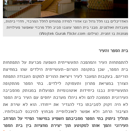
האדריכלים בנו חלל גדול ובו אזורי למידה פתוחים לחלל המרכזי, חדרי כיתות,
מעבדות ואולפנים. מבני בית הספר עוצבו סביב חלל מרכזי שאפשר פעילויות
מגוונות בו זמנית. (צילום: Wojtek Gurak Flickr.com)
בית הספר והעיר
להתפתחות העיר והמהפכה התעשייתית השפעה מכרעת על התפתחות
בית הספר, שכן בתקופה הטרום-תעשייתית הילדים שהו במחיצת
הוריהם. בעקבות המעבר לעיר ויציאת ההורים למקום העבודה התפתח
הצורך במציאת פתרון ותעסוקה לילדים. בתי הספר מהתקופה
התעשייתית נבנו כיחידות אוטונומיות הפועלות במנותק מהסביבה
העירונית הסמוכה להם ולא ניהלו מערכת יחסים עם העיר בית הספר
לא היה זקוק לסביבתו כדי להגדיר את ייחודו. הוא לא שירת את
הציבור הרחב ולא אפשר לאוכלוסייה מבחוץ להיכנס לגבולותיו.
תהליך ניתוק בתי הספר מסביבתם השפיע במישור הפיזי על המרחב
העירוני והפך אותו למקוטע תוך יצירת מחציות בין בית הספר