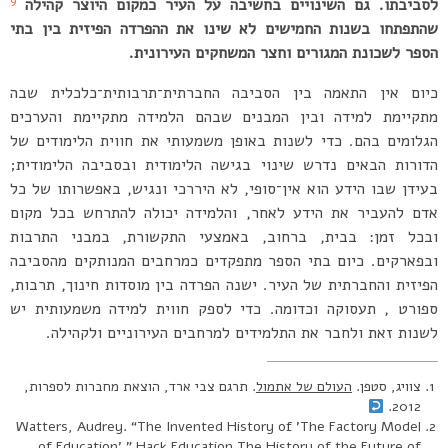
9
לסביבתו. גם השינויים בחשיבה על העיר כמקום היוצר קהילה
שהתפתחו בשנות החמישים לא שינו את ההפרדה הפיזית בין בתי
הספר לשכונת המגורים וחצר המשחקים העירונית.
כיום אין התאמה בין הסביבה החברתית־תרבותית־כלכלית שבה
מתקיימת למידה ובין המבנים שבהם הלמידה מתקיימת והערכים
הגלומים בהם. כדי לשנות באופן משמעותי את חווית הלימודים של
הדורות הבאים נדרש שינוי בגישה הלימודית ובסביבה הלימודית;
בעידן שבו הידע הוא אין־סופי, לא היררכי ונגיש, באפשרותו של כל
אדם להעביר את הידע לאחר, והלמידה יכולה להתרחש בכל מקום
ובכל זמן: בבית, ברחוב, באמצעי התקשורת, במבני התרבות
ובפארקים. כיום בתי הספר מתפקדים כמרחבים המנותקים מהסביבה
הפיזית והחברתית של העיר. ישנה הפרדה בין מוסדות חינוך, תרבות,
ספורט , תעסוקה וכדומה. כדי לספק חווית למידה משמעותית יש
לשנות זאת ולחבר את התלמידים למרחבים העירוניים ולקהילה.
צוויג, סטפן.
העולם של אתמול
. תרגם צבי ארד, הוצאת מחברות לספרות,
2012.
Watters, Audrey. “The Invented History of ’The Factory Model
of Education’.” Hack Education The History of the Future of