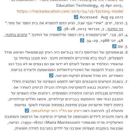
Education Technology, 25 Apr 2015,
https://hackeducation.com/2015/04/25/factory-model
Accessed Aug 29 2017
הרפז, יורם. “אחרי 150 שנה, הגיע הזמן להמציא את בית הספר של מחר.”
הד החינוך
, 3, פברואר 2013, 38-28.
לם, צבי. “ארכיטקטורת בית-הספר ופילוסופיה של החינוך.”
עיונים בחינוך
,
48, יוני 1988, 34-29.
שם
פנאופטיקון של הפילוסוף ג’רמי בנת’אם היה רעיון קונספטואלי ושימש מודל
למפעלים, לבתי כלא מודרניים ולמוסדות חינוך. הוא תוכנן במיוחד כך
שהאסיר התלמיד או הפועל לעולם לא ידעו אם הם נצפים או לא בכל רגע
נתון. הוביל להפנמה של האינדיבידואליות הממושמעת וליצירת כניעות
האסירים. זהו מודל מושלם לפיקוח וענישה.
בשנות השישים והשבעים הקריאה לחופש השפיעה על הפדגוגיה וחללי
הלימוד. רעיונות בנוגע לדמוקרטיה וקהילה הובילו לניסיון לשחרר את
תלמידים מגבולות הכיתה והלמידה הממוסדת. רעיונות אלה השפיעו על
התכנון ובתי ספר והתמקמו בבניינים קהילתיים, אימצו חללים קהילתיים,
כיתות לימוד חדשניות שבהן מחיצות נפתחות שנועדו לשקף גמישות
ותועלת [5. להרחבה ראה
ראיון עם הד”ר רועי קוזולובסקי
.
גישה חינוכית לילדים המבוססת על מחקריה וניסיונה של הרופאה והמחנכת
האיטלקייה מריה מונטסורי (Maria Montessori) (1952-1870). הגישה,
שגובשה בעקבות תצפיות שערכה על ילדים בסביבת למידה חופשית,