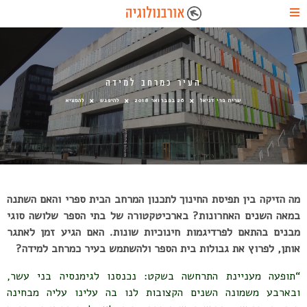
העיר כמרחב למידה
שרית פרי דניאל
26 בפברואר 2018
להיפגש
להמציא
מה הזיקה בין תפיסת החינוך לתכנון המרחב הבית ספרי והאם השתנה
במאה השנים האחרונות? בארכיטקטורה של בתי הספר שלושה סוגי
מבנים בהתאם לפרדיגמות חינוכיות שונות. האם הגיע זמן לאתגר
אותן, לפרוץ את גבולות בית הספר ולהשתמש בעיר כמרחב למידה?
“תופעה מעניינת התרחשה בשקט: נכנסנו לגימנסיה בני עשר,
ובארבע משמונה השנים הקצובות לנו בה עלינו עליה מבחינה