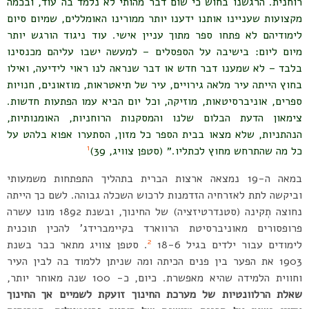
רוחנית. הרגשנו בחוש כי שום דבר מהותי לא נלמד בה עוד, ובכמה
מקצועות שעניינו אותנו ידענו יותר ממורינו האומללים, שמיום סיום
לימודיהם לא פתחו ספר מתוך עניין אישי. עוד ניגוד הורגש יותר
מיום ליום: בישיבה על הספסלים – למעשה ישבו עליהם מכנסינו
בלבד – לא שמענו דבר חדש או דבר שנראה לנו ראוי לידיעה, ואילו
בחוץ הייתה עיר מלאה גירויים, עיר של תיאטראות, מוזאונים, חנויות
ספרים, אוניברסיטאות, מוזיקה, וכל יום הביא עמו הפתעות חדשות.
צימאון הדעת הבלום שלנו והמסקנות הרוחניות, האומנותיות,
הנהתניות, שלא מצאו בבית הספר כל מזון, הסתערו אפוא בלהט על
1
כל מה שהתרחש מחוץ לכתליו.״ (סטפן צוויג, 39)
במאה ה-19 נמצאה ארצות הברית בתהליך התפתחות משמעותי
וביקשה לתת לאזרחיה הזדמנות לרכוש השכלה גבוהה. לשם כך הייתה
נחוצה תְקינה (סטנדרטיזציה) של החינוך, ובשנת 1892 מונו עשרה
פרופסורים מאוניברסיטת הרווארד בקיימברידג’ להכין תוכנית
2
לימודים עבור ילדים בגיל 18-6
. סטפן צוויג מתאר כבר בשנת
1903 את הפער בין פנים הכיתה ומה שניתן ללמוד בה לבין העיר
וחווית הלמידה שהיא מאפשרת. כיום, כ- 100 שנה מאוחר יותר,
שאלת הרלוונטיות של מערכת החינוך זועקת לשמיים אך החינוך