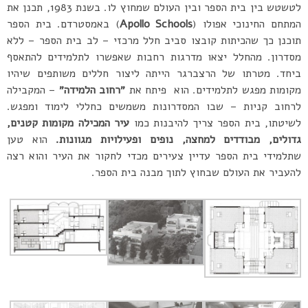
לטשטש בין בית הספר ובין העולם שמחוץ לו. בשנת 1983, תכנן את
המתחם החינוכי אפולו (
Schools
Apollo
) באמסטרדם. בית הספר
תוכנן כך שהכיתות קובצו סביב חלל מרכזי – לב בית הספר – ללא
מסדרון. מהחלל יצאו מדרגות רחבות שאפשרו לתלמידים להתאסף
ביחד. מטרתו של הרצברגר הייתה ליצור חללים משותפים שיהיו
מקומות מפגש לתלמידים. הוא פיתח את
״רחוב הלמידה״
– המקבילה
לרחוב קניות – שבו המסדרונות משמשים כחללי לימוד ומפגש.
לשיטתו, בית הספר צריך להיבנות כמו
עיר המכילה מקומות קטנים,
גדולים, מבודדים למחצה, נופים ופעילויות מגוונות.
הוא טען
שתלמידי בית הספר עדיין צעירים מכדי לחקור את העיר והוא רצה
להעביר את העולם שבחוץ לתוך מבנה בית הספר.