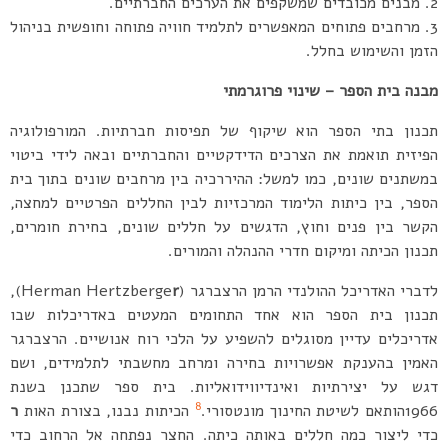
מבנים מכובדים שמשקפים את הערכים החברתיים.
מרחבים פתוחים המאפשרים לתלמיד חוויה פתוחה וחופשית בניהול
הזמן והשימוש בחלל.
מבנה בית הספר – שינוי פרוגרמתי
תכנון בתי הספר הוא שיקוף של תפיסות חברתיות. המורפולוגיה
הפיזית תואמת את הצרכים הדידקטיים והחברתיים ובאה לידי ביטוי
במשתנים שונים, כמו למשל: ההיררכיה בין מרחבים שונים בתוך בית
הספר, בין כיתות הלימוד המרכזיות לבין החללים הפרטיים למחצה,
הקשר בין פנים וחוץ, הדגשים על חללים שונים, בחירת חומרים,
תכנון הכיתה ומיקום חדרי ההנהלה והמורים.
לדברי האדריכל ההולנדי הרמן הרצברגר (Herman Hertzberge
r
),
תכנון בית הספר הוא אחד התחומים המעטים באדריכלות שבו
אדריכלים עדיין מסוגלים להשפיע על הלכי רוח אנושיים. הרצברגר
האמין בהענקת אפשרויות בחירה ומרחב מחשבתי לתלמידים, ושם
דגש על יצירתיות ואינדיווידואליות. בית ספר שתכנן בשנת
8
1966הותאם לשיטת החינוך מונטסורי.
הכיתות נבנו, בצורת האות
ר
כדי ליצור כמה חללים באותה כיתה. החצר נפתחה אל הרחוב כדי