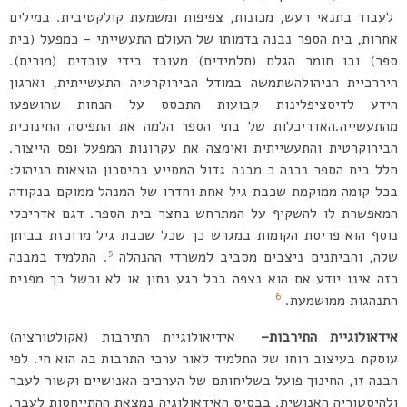
לעבוד בתנאי רעש, מכונות, צפיפות ומשמעת קולקטיבית. במילים
אחרות, בית הספר נבנה בדמותו של העולם התעשייתי – כמפעל (בית
ספר) ובו חומר הגלם (תלמידים) מעובד בידי עובדים (מורים).
היררכיית הניהולהשתמשה במודל הבירוקרטיה התעשייתית, וארגון
הידע לדיסציפלינות קבועות התבסס על הנחות שהושפעו
מהתעשייה.האדריכלות של בתי הספר הלמה את התפיסה החינוכית
הבירוקרטית והתעשייתית ואימצה את עקרונות המפעל ופס הייצור.
חלל בית הספר נבנה כ מבנה גדול המסייע בחיסכון הוצאות הניהול:
בכל קומה ממוקמת שכבת גיל אחת וחדרו של המנהל ממוקם בנקודה
המאפשרת לו להשקיף על המתרחש בחצר בית הספר. דגם אדריכלי
נוסף הוא פריסת הקומות במגרש כך שכל שכבת גיל מרוכזת בביתן
5
שלה, והביתנים ניצבים מסביב למשרדי ההנהלה
. התלמיד במבנה
כזה אינו יודע אם הוא נצפה בכל רגע נתון או לא ובשל כך מפנים
6
התנהגות ממושמעת.
אידאולוגיית התירבות
–
אידיאולוגיית התירבות (אקולטורציה)
עוסקת בעיצוב רוחו של התלמיד לאור ערכי התרבות בה הוא חי. לפי
הבנה זו, החינוך פועל בשליחותם של הערכים האנושיים וקשור לעבר
ולהיסטוריה האנושית. בבסיס האידאולוגיה נמצאת ההתייחסות לעבר.