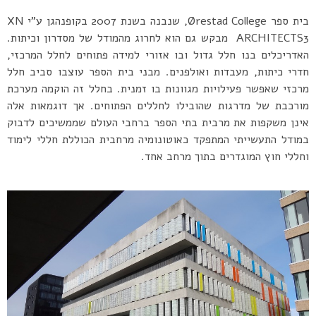
בית ספר Ørestad College, שנבנה בשנת 2007 בקופנהגן ע”י XN
ARCHITECTS3 מבקש גם הוא לחרוג מהמודל של מסדרון וכיתות.
האדריכלים בנו חלל גדול ובו אזורי למידה פתוחים לחלל המרכזי,
חדרי כיתות, מעבדות ואולפנים. מבני בית הספר עוצבו סביב חלל
מרכזי שאפשר פעילויות מגוונות בו זמנית. בחלל זה הוקמה מערכת
מורכבת של מדרגות שהובילו לחללים הפתוחים. אך דוגמאות אלה
אינן משקפות את מרבית בתי הספר ברחבי העולם שממשיכים לדבוק
במודל התעשייתי המתפקד כאוטונומיה מרחבית הכוללת חללי לימוד
וחללי חוץ המוגדרים בתוך מרחב אחד.