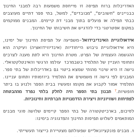
האדריכלות ברוח תפיסה זו מייחסת משמעות רבה למבני החינוך
כבניינים ״חשובים״, ״מכובדים״, למשל, בתי ספר דתיים מעוצבים
כבתי תפילה או פועלים בתוך מבני דת קיימים. המבנים ממוקמים
במקום אסטרטגי כדי להדגיש את חשיבותו של החינוך.
אידאולוגיית האינדיבידואל
-משפיעה על תפיסת החינוך של ימינו,
היא אידאולוגיית גיבוש הייחודיות (אינדיווידואציה) ועיקרה הוא
ההגשמה העצמית של הפרט. מטרת החינוך היא לתת מענה לצרכים
ותחומי העניין של התלמיד כשבמרכז עולמו הרגשי והאינטלקטואלי.
גישה זו היא שינוי מהותי שמצא ביטוי גם באדריכלות של בתי ספר.
המבנים לפי גישה זו משמשים את התלמיד ביוזמותיו ותחום עניינו.
התלמיד אמור לקבוע את מקומו ומעשיו בבית הספר ולנוע בו ביתר
7
חופשיות.
תכנון בתי הספר היה לחלק בלתי נפרד מההבטחה
לפתיחות ושוויוניות ויצירת הזדמנויות חברתיות וחינוכיות.
לסיכום, בארכיטקטורה של בתי הספר קיימים שלושה סוגי מבנים
המותאמים לשלוש תפיסות החינוך והפדגוגיה בימינו:
מבנים פונקציונאליים שפעולתם מצטיירת כייצור תעשייתי.