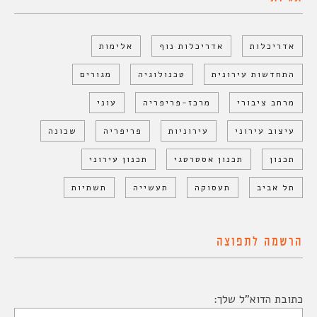
אדריכלות
אדריכלות נוף
אלימות
התחדשות עירונית
טכנולוגיה
מגורים
מרחב ציבורי
מרכז-פריפריה
עוני
עיצוב עירוני
עירוניות
פריפריה
שכונה
תכנון
תכנון אסטרטגי
תכנון עירוני
תל אביב
תעסוקה
תעשייה
תשתיות
הרשמה לתפוצה
כתובת הדוא"ל שלך: