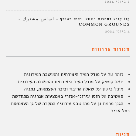
2 ביולי 2024
קול קורא לתחרות בנושא: בסיס משותף – أساس مشترك –
COMMON GROUNDS
4 ביוני 2024
תגובות אחרונות
זוהר טל
על
מודל העיר היצירתית והמושבה העירונית
יואב קוטיק
על
מודל העיר היצירתית והמושבה העירונית
מיכל ביטון
על
שאלת הריבוי וכיכר העצמאות, נתניה
סאטיבה
על
חוסן עירוני-אזורי באמצעות אנרגיה מתחדשת
הגנן מרמת גן
על
מהו טבע עירוני? המקרה של גן העצמאות
בתל אביב
תגיות