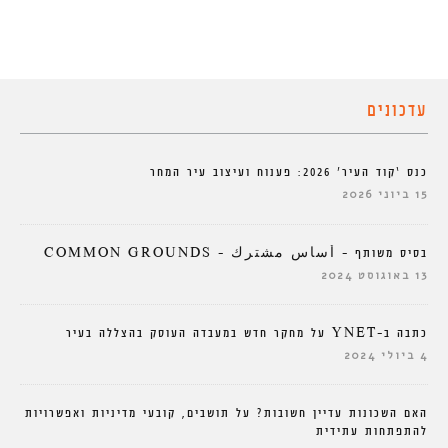
עדכונים
כנס ‘קוד העיר’ 2026: פענוח ועיצוב עיר המחר
15 ביוני 2026
בסיס משותף – أساس مشترك – COMMON GROUNDS
13 באוגוסט 2024
כתבה ב-YNET על מחקר חדש במעבדה העוסק בהצללה בעיר
4 ביולי 2024
האם השכונות עדיין חשובות? על תושבים, קובעי מדיניות ואפשרויות
להתפתחות עתידית