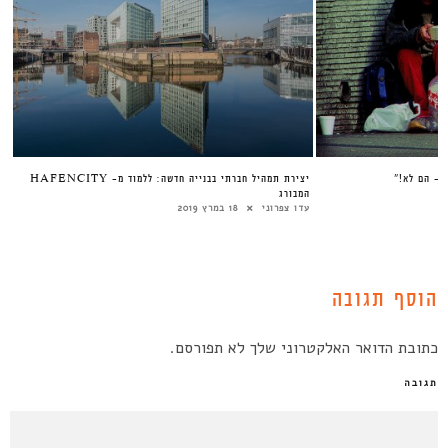
י- הם לא!”
יצירת תמהיל חברתי בבנייה חדשה: ללמוד מ- HAFENCITY
המבורג
עדו צפרוני
18 במרץ 2019
הוסף תגובה
כתובת הדואר האלקטרוני שלך לא תפורסם.
תגובה