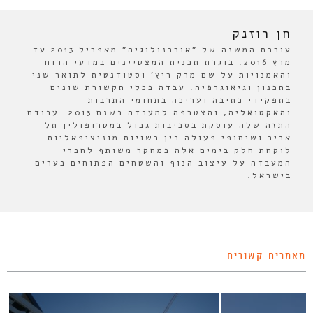
חן רוזנק
עורכת המשנה של "אורבנולוגיה" מאפריל 2013 עד
מרץ 2016. בוגרת תכנית המצטיינים במדעי הרוח
והאמנויות על שם מרק ריץ' וסטודנטית לתואר שני
בתכנון וגיאוגרפיה. עבדה בכלי תקשורת שונים
בתפקידי כתיבה ועריכה בתחומי התרבות
והאקטואליה, והצטרפה למעבדה בשנת 2013. עבודת
התזה שלה עוסקת בסביבות גבול במטרופולין תל
אביב ושיתופי פעולה בין רשויות מוניציפאליות.
לוקחת חלק בימים אלה במחקר משותף לחברי
המעבדה על עיצוב הנוף והשטחים הפתוחים בערים
בישראל.
מאמרים קשורים