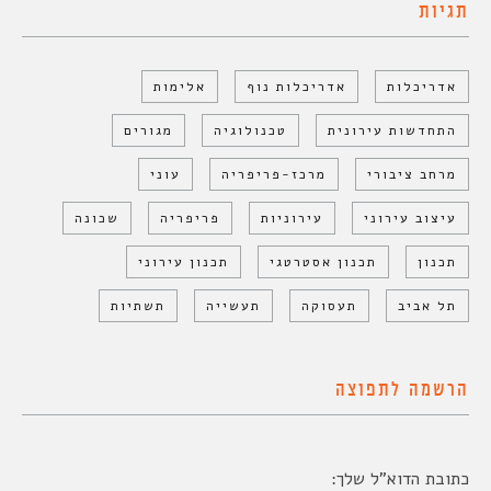
תגיות
אדריכלות
אדריכלות נוף
אלימות
התחדשות עירונית
טכנולוגיה
מגורים
מרחב ציבורי
מרכז-פריפריה
עוני
עיצוב עירוני
עירוניות
פריפריה
שכונה
תכנון
תכנון אסטרטגי
תכנון עירוני
תל אביב
תעסוקה
תעשייה
תשתיות
הרשמה לתפוצה
כתובת הדוא"ל שלך: