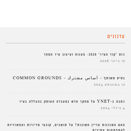
עדכונים
כנס ‘קוד העיר’ 2026: פענוח ועיצוב עיר המחר
15 ביוני 2026
בסיס משותף – أساس مشترك – COMMON GROUNDS
13 באוגוסט 2024
כתבה ב-YNET על מחקר חדש במעבדה העוסק בהצללה בעיר
4 ביולי 2024
האם השכונות עדיין חשובות? על תושבים, קובעי מדיניות ואפשרויות
להתפתחות עתידית