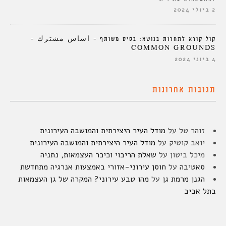
2 ביולי 2024
קול קורא לתחרות בנושא: בסיס משותף – أساس مشترك –
COMMON GROUNDS
4 ביוני 2024
תגובות אחרונות
זוהר טל
על
מודל העיר היצירתית והמושבה העירונית
יואב קוטיק
על
מודל העיר היצירתית והמושבה העירונית
מיכל ביטון
על
שאלת הריבוי וכיכר העצמאות, נתניה
סאטיבה
על
חוסן עירוני-אזורי באמצעות אנרגיה מתחדשת
הגנן מרמת גן
על
מהו טבע עירוני? המקרה של גן העצמאות
בתל אביב