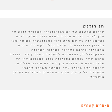
חן רוזנק
עורכת המשנה של "אורבנולוגיה" מאפריל 2013 עד
מרץ 2016. בוגרת תכנית המצטיינים במדעי הרוח
והאמנויות על שם מרק ריץ' וסטודנטית לתואר שני
בתכנון וגיאוגרפיה. עבדה בכלי תקשורת שונים
בתפקידי כתיבה ועריכה בתחומי התרבות
והאקטואליה, והצטרפה למעבדה בשנת 2013. עבודת
התזה שלה עוסקת בסביבות גבול במטרופולין תל
אביב ושיתופי פעולה בין רשויות מוניציפאליות.
לוקחת חלק בימים אלה במחקר משותף לחברי
המעבדה על עיצוב הנוף והשטחים הפתוחים בערים
בישראל.
מאמרים קשורים