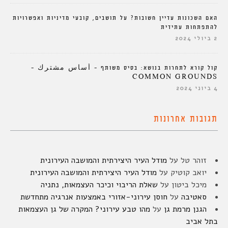
האם השכונות עדיין חשובות? על תושבים, קובעי מדיניות ואפשרויות
להתפתחות עתידית
2 ביולי 2024
קול קורא לתחרות בנושא: בסיס משותף – أساس مشترك –
COMMON GROUNDS
4 ביוני 2024
תגובות אחרונות
זוהר טל
על
מודל העיר היצירתית והמושבה העירונית
יואב קוטיק
על
מודל העיר היצירתית והמושבה העירונית
מיכל ביטון
על
שאלת הריבוי וכיכר העצמאות, נתניה
סאטיבה
על
חוסן עירוני-אזורי באמצעות אנרגיה מתחדשת
הגנן מרמת גן
על
מהו טבע עירוני? המקרה של גן העצמאות
בתל אביב