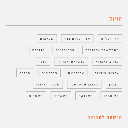
תגיות
אדריכלות
אדריכלות נוף
אלימות
התחדשות עירונית
טכנולוגיה
מגורים
מרחב ציבורי
מרכז-פריפריה
עוני
עיצוב עירוני
עירוניות
פריפריה
שכונה
תכנון
תכנון אסטרטגי
תכנון עירוני
תל אביב
תעסוקה
תעשייה
תשתיות
הרשמה לתפוצה