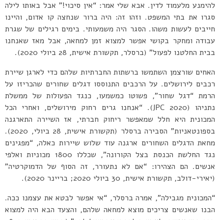
להימנע מלעמוד לדין. אבא שלי אמר: “אין סיכוי!” אבל באותו לילה
סגרו את בתי המשפט. וזהו זה: היה ברור שנחצה קו אדום, והיינו
חייבים לעשות משהו. הסגר היה משמעותי. בימים רגילים של שגרת
עבודה ומחקר בקושי אפשר למצוא זמן למחאה, אבל מאז שאנחנו
בבית החלטנו לפעול” (ברסלר, תקשורת אישית, 28 ביולי 2020).
האחים שורצמן השתמשו ברשתות החברתיות שלהם כדי לארגן שיירת
רכבים לירושלים. על הרכבים התנוססו דגלים שחורים שהכריזו על
הרמת “דגל שחור”, פשוטו כמשמעו, כנגד הפעולות של ממשלת
נתניהו (JPC 2020). “אנחנו גרים רחוק מירושלים, ואחרי הכל
המכונית היא חלל שמאפשר ריחוק חברתי, אז השיירה התארגנה
בספונטאניות” הסבירה ברסלר (תקשורת אישית, 28 ביולי, 2020).
מחאת הדגלים השחורים ארגנה עוד שלוש שיירות כאלה, “מפגינים
נגד החלשת הכנסת בצל הקורונה”, שכללו 1800 מכוניות ואלפי
אנשים. הם הצהירו: “אם לא נתעורר, זה הסוף של הדמוקרטיה”
(יאירי-דולב, תקשורת אישית, 30 ביולי 2020; בריינר 2020).
“המכונית מגבילה”, אמרה ברסלר, “אי אפשר לבטא את עצמנו ככה.
הבנו שאנשים צריכים מוצא למחאה שלהם, והצעד הבא היה למצוא