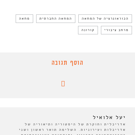
הכוראוגרפיה של המחאה
המחאה החברתית
מחאה
מרחב ציבורי
קורונה
הוסף תגובה
יעל אלואיל
אדריכלית וחוקרת של היסטוריה ותיאוריה של
אדריכלות ועירוניות. השלימה תואר ראשון ושני
בארכיטקטורה בטכניון, ודוקטורט באוניברסיטת