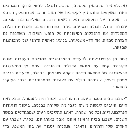
(אנגלמאייר 2020א; 2020ב; Zofi 2020). סרטי הדוקו המגוונים
האלה משקפים תחושה קולקטיבית של מצב חריג, אבנורמלי, הנובע
מן האיסור על התקהלות ועל מעשים מובנים מאליהם כמו קניות,
עבודה, טיול, תנועה ונסיעות בעיר. נקודות המבט האזרחיות הללו,
המתעדות את ההגבלות הקיצוניות על חופש הציבור, משקפות גם
הצהרה סמויה, אך חד-משמעית, בנוגע לאופיה הזמני של סמכותנות
שכזאת.
אחת מן האופוזיציות לצעדים הסמכותניים החדשים בעקבות מגפת
הקורונה קמה עם מחאת הדגלים השחורים. אחת מן המארגנות
הראשונות של המחאה הייתה שקמה שורצמן-ברסלר, מדענית בכירה
ממכון ויצמן, שזיהתה בגלוי את הצעדים הסמכותניים כזרז העיקרי
למחאה:
“ישבנו בבית בסגר בעקבות הקורונה, ואסור היה להתקהל, ובכל זאת
היינו חייבים לעשות משהו לגבי מה שקורה בכנסת: ביטול הוועדות
הפרלמנטריות וכל מה שקרה. ראינו תהליכים רעים שמתקדמים במשך
השנים. ישבנו בבית וראינו אותם. אבל באותו יום, בסגר, ישבתי עם
האחים שלי וההורים, ודאגנו שנתניהו יסגור את בתי המשפט כדי