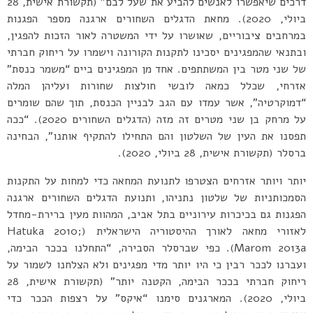
דרכים שיאפשרו לאנשים להביע את שעל לבם” (תקשורת אישית, 28
ביולי, 2020). מחאת הדגלים השחורים ארגנה מספר הפגנות
במרחבים ציבוריים, שאושרו על ידי המשטרה לאור הזכות להפגין,
ובתנאי שהמפגינים יסכינו לתקנות הקורונה וישמרו על ריחוק חברתי
של שני מטר בין המשתתפים. אחד מן המפגינים ביים “משמר כנסת”
אזרחי, שכלל כמאה לובשי חולצות שחורות ועליהן המלה
“דמוקרטיה”, אשר עמדו עם הגב לבניין הכנסת, תוך שהם שומרים
על מרחק בן שני מטרים זה מזה (הדגלים השחורים 2020). “ככה
תפסנו את העין של השלטון והם התחילו להתקיף אותנו”, הבחינה
ברסלר (תקשורת אישית, 28 ביולי, 2020).
יותר ויותר אזרחים הצטרפו לתנועת המחאה כדי למחות על התקנות
הסמכותניות של שלטון נתניהו, ותנועת הדגלים השחורים ארגנה
הפגנות גם בכיכרות עירוניים בתל אביב, המהוות מעין ברירת-מחדל
לאזורי מחאה לאורך ההיסטוריה הישראלית (Hatuka 2010;
Marom 2013a). כפי שברסלר הסבירה, “התחלנו בככר הבימה,
ועברנו לככר רבין כי היו יותר מדי מפגינים ולא הצלחנו לשמור על
ריחוק חברתי בככר הבימה, הקטנה יותר” (תקשורת אישית, 28
ביולי, 2020). המארגנים סימנו “איקס” על רצפות הככר כדי