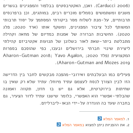
(Carducci 2006). ואכן, האקטיבסטים בבלפור והמפגינים בגשרים
משנים ומשתמשים בסמלים מוכרים רבים, במותגים, וכן ברפרנסים
תרבותיים, על-מנת לשלוח מסר ביקורתי המסתמך על יסוד תרבותי
המשותף לכל ציבור המפגינים, ומשקף אותו (ארד 2020; פלג
2020). החשיבות הברורה של אמנות כמדיום של מחאה וקהילה
מתבלטת ביתר-שאת לאור כשלונן של תנועות אקטיביזם קהילתי
ליצירת שינוי חברתי בירושלים ובעכו, כפי שהוסכם בספרות
המקצועית (פלד 2020; Aharon-Gutman 2018; Yavo Ayalon,
Aharon-Gutman and Mozes 2019).
פעילים כמו הבעלבתים ואירובי-מהפכה מבקשים לחבר בין הדרישה
הזו לבין הצורך לנסח לעצמם עתיד מיוחל: עתיד שלא רק שאין בו
שחיתות בירוקרטית, אלא גם יש בו חזון, תקווה ואמונה
שהבלתי-אפשרי הוא האפשרי, כלומר שישנו עתיד לדור הצעיר, גם
בחברה שעד כה הוגדרה על-ידי הנאו-ליברליזם.
למאמר המלא
את ההפניות ניתן למצוא
במאמר המלא