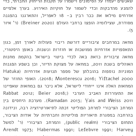
שאנשים יעמדו על הסימונים וישמרו על תקנות הריחוק החברתי, כדי
להמנע מהדבקות וכדי לשמור על חוקיות האירוע. בערך אלפיים
אזרחים מילאו את ככר רבין ב- 18 לאפריל, והתארגנו בהפגנה
מסודרת, שצילומיה הופצו ברחבי העולם (Breiner 2020) (ר’ איור
5).
מחאה במרחבים ציבוריים דורשת ריבוי פעולות לאורך זמן, כגון
התאספויות אזרחיות ממושכות או חוזרות ונשנות. באופן היסטורי,
מחאה ציבורית כזאת באה לכדי ביטוי בישראל בהקמת מחנות
האוהלים בשנת 2011, במחאה על מצוקת הדיור, וכן בשפע הפגנות
המוניות נוספות בהובלתן של מספר תנועות אזרחיות (Hatuka
2018; Monterescu 2016; Yiftachel 2000). האופי החוזר של
המחאות האלה אינו ייחודי לישראל, אלא ניכר גם במחאות שאפיינו
את התעוררות האביב הערבי (Rabbat 2012; Beier 2018;
Ramadan 2013; Ṿais and Weiss 2011). מערכת היחסים בין
המרחב הציבורי למרחב הפוליטי זכתה לתיאורטיזציה רבה, ונידונה
בהרחבה במסגרת תיאוריות פוליטיות וחברתיות על אודות הציבור,
התחום הציבורי (public realm), והמרחב הציבורי (ר’ למשל
Arendt 1973; Habermas 1991; Lefebvre 1991; Harvey