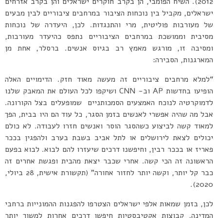
2012). השיח הפומבי, הן בקרב חוקרים ישראלים והן בקרב אזרחים
ישראלים, מקביל בין נוכחות הציבור במרחבים ציבוריים לבין מבעים
של מעורבות פוליטית, מרי והתנגדות. לכן, היעדרה של נוכחות
מסיבית וממושכת במרחבים הציבוריים נתפס כהיעדר מעורבות,
ומסיבה זו, מורגש מאמץ רב בגיוס אנשים. ברסלר, אחת מן
המארגנות, הסבירה:
“למלא מרחבים ציבוריים זה מעשה מאוד חזק. הדימויים האלה
הופיעו בחדשות AP וב- CNN ושיקפו לכל העולם את המאבק שלנו
לדמוקרטיה לנוכח האמצעים הסמכותניים שמופעלים בצל הקורונה.
אבל מה שהיה אפשרי לאנשים בזמן הסגר, כל עוד הם היו בבית, הפך
למאוד קשה לביצוע כשהסגר הוסר ואנשים חזרו לעבודה. לא כולם
יכולים לצאת לירושלים או לתל אביב בשבת בערב ולהפגין בככר
פאריז או בככר רבין, וחיפשנו דרכים שיעזרו להם לבוא. לבוא בפעם
הראשונה זה הכי קשה. אחרי שכבר יצאת מהבית ופגשת אחרים זה
כבר קל יותר, וקשה יותר לחזור אחורה” (תקשורת אישית, 28 ביולי,
2020).
לכן, בזמן שמאות אלפי ישראלים הצטרפו להפגנות ההמונייות ברחבי
המדינה, קבוצות אקטיבסטיות חיפשו דרכים אחרות למשוך יותר