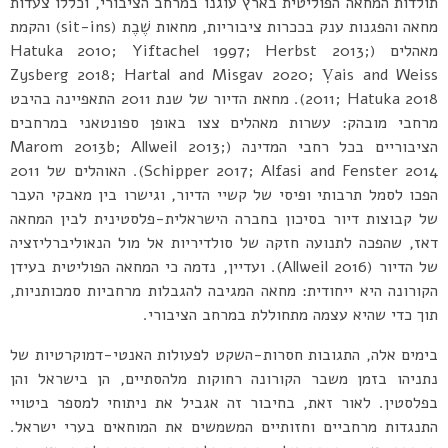
תולדות המחאה הפוליטית בארץ עוגנו במרחב הציבורי, וכללו צעדות
מחאה והפגנות ענק בככרות ציבוריות, מחאות
שֶׁבֶת (sit-ins) והקמת
מאהלים (Hatuka 2010; Yiftachel 1997; Herbst 2013;
Zysberg 2018; Hartal and Misgav 2020; Ṿais and Weiss
2011; Hatuka 2018). מחאת הדיור של שנת 2011 התאפיינה בהיבט
מרחבי מובהק: עשרות מאהלים צצו באופן ספונטאני במרחבים
הציבוריים בכל רחבי המדינה (Marom 2013b; Allweil 2013;
Schipper 2017; Alfasi and Fenster 2014). האוהלים של 2011
הפכו לסמל תרבותי ופיסי של קשיי הדיור, וגישרו בין מאבקי העבר
של קבוצות דיור בסיכון בחברה הישראלית-פלסטינית לבין המחאה
דאז, שהפכה לתנועה חזקה של סולדיריות אל מול הנאוליברליזציה
של הדיור (Allweil 2016). ועדיין, נדמה כי המחאה הפוליטית בעידן
הקורונה היא ייחודית: מחאה המגיבה להגבלות מרחביות סמכותניות,
תוך כדי שהיא עצמה מתחוללת במרחב הציבורי.
בימים אלה, התגובות חסרות-השקט לפעולות האנטי-דמוקרטיות של
נתניהו בזמן משבר הקורונה רחוקות מלהסתיים, הן בישראל והן
בפלסטין. לאור זאת, בחיבור זה אגביל את ניתוחי למספר ביטויי
התנגדות מרחביים וחזותיים המשמשים את המוחאים בערי ישראל.