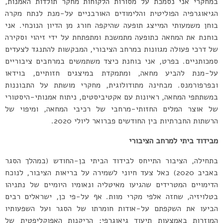
במחקרי אני נסמכת על מסורות הלקוחות מחקר תולדות האמנות,
הגיאוגרפיה הפוליטית והלימודים האורבניים על-מנת לנתח מקרה
בוחן משמעותי המייצג תופעה שהיקפה חורג מן הדיון הנוכחי. אני
בוחנת את המחאה כתופעה מתמשכת ומתפתחת על ידי זיהוי וסקירה
של דרכי פעולה מגוונות במרחב הציבורי, המבקשות להתנגד לצעדים
סמכותניים. בפרט, אני בוחנת כיצד משתמשים במרחבים ציבוריים
על-מנת להביע מחאה, ומתמקדת במיצגים חזותיים, בוידאו
ובפרפורמנס. מבחינה מתודולוגית, מחקרי מושתת על התבוננות
במשתתפי המחאה, ראיונות עם אקטיביסטים, ניתוח אמנותי-היסטורי
של אוצר המלים החזותי-מרחבי של רכיבי המחאה, ומיפוי של
הרשתות החברתיות בין החודשים פברואר ליולי 2020.
מבידוד ביתי למרחב הציבורי
בתחילה, הציבור התייחס לבידוד הביתי בן-החודש (במהלך הסגר
באביב 2020) כאל צעד חיוני לשמירה על בריאות הציבור, לנוכח
הדימויים המטרידים שהגיעו מאיטליה ונאומיו היומיים של נתניהו
בטלויזיה, שחזה אלפי מקרי מוות. אף על-פי כן, ישראלים רבים
הביעו את השקפתם על-אודות חומרתו של הסגר ועל השפעותיו
המוזרות באמצעות תיעוד גיאוגרפי: הריקנות האפוקליפטית של