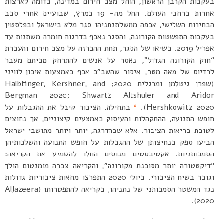
בעקבות הקרבן הראשון, הוחל מצב חירום במדינה, בדומה לארצות
אחרות ברחבי העולם. החל מה- 19 במרץ, שבועיים אחרי סבב
הבחירות השלישי, אכפה ממשלתנתניהו סגר מלא בישראל ובפלסטין
בעקבות התפשטות הקורונה, והסגר נאכף בדרגות חומרה משתנות עד
אפריל 2019. בשיאו של הסגר, תחת ההכרזה על מצב חירום והעברת
“חוק הקורונה הגדול”, נאסר על אנשים להתרחק מביתם מעבר
לרדיוס של מאה מטר, איסור שהשב”כ אכף באמצעות איכון לוויני
(שפרן גיטלמן ומרגלית 2020; Halbfinger, Kershner, and
Bergman 2020; Shwartz Altshuler and Aridor
2
Hershkowitz 2020).
בתחילה, הציבור קיבל את ההגבלות על
חופש התנועה, ההתקהלות והעיסוק כאמצעים קיצוניים, אך נחוצים
לטובת בריאות הציבור. אלא שבהדרגה, יותר ויותר מתושבי ישראל
הביעו ספק בנחיצותן של ההגבלות על חופש התנועה והשלכותיהן
הסמכותניות. אקטיבסטים מנוסים החלו להשמיע את הקריאה:
“דיקטטורה יותר מסוכנת מקורונה”, והקריאה צברה מומנטום הולך
וגובר בשיח הציבורי. ביולי 2020 התפרצו מחאות ציבוריות גדולות
נגד המשטר הסמכותני של נתניהו, בקריאה להתפטרותו (AlJazeera
2020).