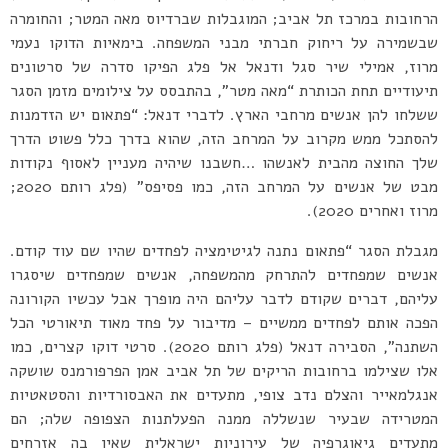
הרחובות במרכז תל אביב; המוגבלות שברדיוס מאה המטר; והחומרה
שבשמירה על ריחוק חברתי מבני המשפחה. בימאיות הדוקו נעמי
מרוז, אמילי שיר סגל ודנאל אל פלג הפיקו סדרה של סרטונים
תיעודיים תחת הכותרת “מאה מטר”, בהתבסס על צילומים מזמן הסגר
ששלחו להן אנשים מרחבי הארץ. לדברי דנאל: “פתאום יש הזדמנות
להסתכל ממש מקרוב על המרחב הזה, שהוא בדרך כלל פשוט הדרך
שלך החוצה מהבית לאנשהו …חשבנו שיהיה מעניין לאסוף נקודות
מבט של אנשים על המרחב הזה, כמו פסיפס” (פלג רותם 2020;
מרוז ואחרים 2020).
מגבלת הסגר “פתאום נתנה לגיטימציה לפחדים שהיו שם עוד קודם.
אנשים שמפחדים להתרחק מהמשפחה, אנשים שמפחדים שיסגרו
עליהם, דברים שקודם לדבר עליהם היה מופרך אבל עכשיו הקורונה
הפכה אותם לפחדים ממשיים – מדיבור על פחד מאוד תיאורטי הכל
השתנה”, הסבירה דנאל (פלג רותם 2020). סרטי דוקו קצרים, כמו
אלו שצילמו ברחובות הריקים של תל אביב אמן הפרפורמנס שושקה
אנגלמאייר והצלם נדב צופי, מתעדים את האבסורדיות והסטאטיות
המטרידה שבעיר שנשללה ממנה הפעלתנות הצפופה שלה; הם
מתעדים גיאוגרפיה של עירוניות ישראלית שאין בה אזרחים