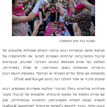
הפגנה נגד חוק ההסמכה
תנועות מחאה עכשוויות רבות ברחבי-העולם מפעילות אלמנטים של
קרנבל כהתערבויות יצירתיות האמורות לערער את הלגיטימציה של
השלטון כפי שהיא מתבטאת במרחב העירוני. מסיבות, קונצרטים
וביקורות המומחזות באופן הומוריסטי, או אפילו כפארודיות,
מתעמתות עם מהלך החיים השגרתי או הנורמלי במקומות דוגמת רובע
עסקים מרכזי או אזור להולכי רגל (Firat and Kuryel 2011).
פעילויות פוליטיות בחלל הציבורי חולקות מאפיינים משותפים רבים
עם צורות נוספות של הפקעה תרבותית: אלמנטים של קרנבל; מעבר
מעמדת הצופה לעמדת האקטיביסט; והזמניות שבפעילויות, שהן
בנות-חלוף, כניכר לדוגמא ב’חסימה תרבותית’ (cultural jamming)