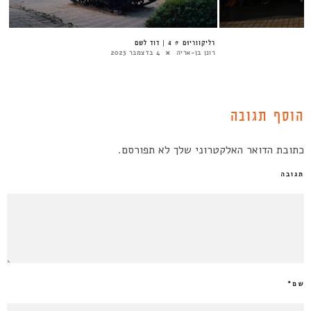
רֵליקוַוריוּם # 4 | דוד לשם
רונן בן-אריה
4 בדצמבר 2023
הוסף תגובה
כתובת הדואר האלקטרוני שלך לא תפורסם.
תגובה
שם
*