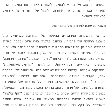
אנשים החוצה, אל מחוץ לבתים, להפגין; ליצור את החיבור הזה,
שאחריו כבר קשה לחזור אחורה, ולהקל על יותר ויותר אזרחים
להצטרף למחאה.
משביתת שבת למרחב של פרפורמנס
מרחבי ההתנגדות המרכזיים בהקשר של הקורונה ממוקמים מול
משכנו הרשמי של נתניהו, ברחוב בלפור בירושלים ובככר פאריז
הסמוכה. אחת מן הדוגמאות הססגוניות למרחבי הפרפורמנס היא “חוף
בלפור”: שיחזור משחקי של חוף ישראלי, בתגובה לסגר על חופי
ישראל בזמן הקורונה. ב”חוף בלפור”, חברי קבוצת “אירובי-מהפכה”
לובשים בגדי-ים ובגדי-חוף, מחלקים “קרטיבים-שחיתות”
ומחזיקים שלטים ועליהם הכתובת “שחייה בים של שחיתות”. במקרה
אחר, הקבוצה ארגנה פרפורמנס שמתייחס לדימוי “הסעודה
האחרונה”, ובכך לעגה לממשלה, המורה על סגירתן של המסעדות
ואוסרת על קיומן של ארוחות החג במהלך הסגר, בעוד חברי הממשלה
ממשיכים באורח החיים שלהם באין מפריע. פרפורמנס “חוף בלפור”
משמש כמיצג מרחבי ותרבותי המציב את שלילת אורח החיים
הישראלי על-רקע החוף החופשי של הים-התיכון (אותו חוף אשר