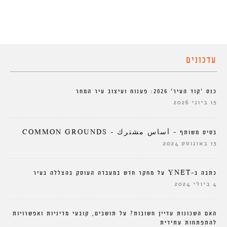
עדכונים
כנס ‘קוד העיר’ 2026: פענוח ועיצוב עיר המחר
15 ביוני 2026
בסיס משותף – أساس مشترك – COMMON GROUNDS
13 באוגוסט 2024
כתבה ב-YNET על מחקר חדש במעבדה העוסק בהצללה בעיר
4 ביולי 2024
האם השכונות עדיין חשובות? על תושבים, קובעי מדיניות ואפשרויות
להתפתחות עתידית