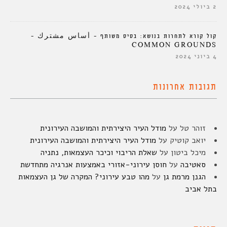
2 ביולי 2024
קול קורא לתחרות בנושא: בסיס משותף – أساس مشترك –
COMMON GROUNDS
4 ביוני 2024
תגובות אחרונות
זוהר טל
על
מודל העיר היצירתית והמושבה העירונית
יואב קוטיק
על
מודל העיר היצירתית והמושבה העירונית
מיכל ביטון
על
שאלת הריבוי וכיכר העצמאות, נתניה
סאטיבה
על
חוסן עירוני-אזורי באמצעות אנרגיה מתחדשת
הגנן מרמת גן
על
מהו טבע עירוני? המקרה של גן העצמאות
בתל אביב