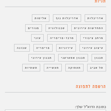
תגיות
אדריכלות
אדריכלות נוף
אלימות
התחדשות עירונית
טכנולוגיה
מגורים
מרחב ציבורי
מרכז-פריפריה
עוני
עיצוב עירוני
עירוניות
פריפריה
שכונה
תכנון
תכנון אסטרטגי
תכנון עירוני
תל אביב
תעסוקה
תעשייה
תשתיות
הרשמה לתפוצה
כתובת הדוא"ל שלך: