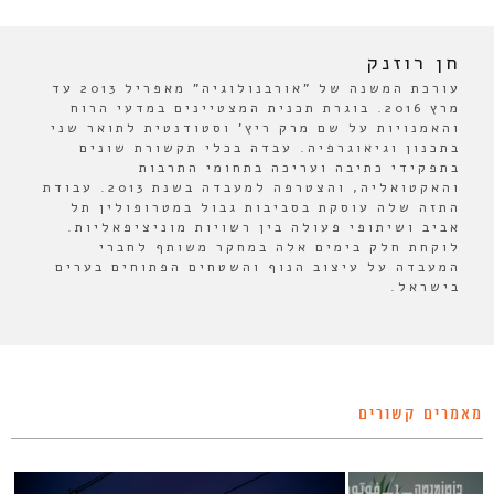
חן רוזנק
עורכת המשנה של "אורבנולוגיה" מאפריל 2013 עד
מרץ 2016. בוגרת תכנית המצטיינים במדעי הרוח
והאמנויות על שם מרק ריץ' וסטודנטית לתואר שני
בתכנון וגיאוגרפיה. עבדה בכלי תקשורת שונים
בתפקידי כתיבה ועריכה בתחומי התרבות
והאקטואליה, והצטרפה למעבדה בשנת 2013. עבודת
התזה שלה עוסקת בסביבות גבול במטרופולין תל
אביב ושיתופי פעולה בין רשויות מוניציפאליות.
לוקחת חלק בימים אלה במחקר משותף לחברי
המעבדה על עיצוב הנוף והשטחים הפתוחים בערים
בישראל.
מאמרים קשורים