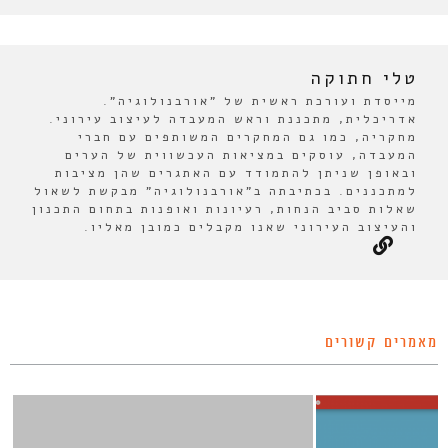
טלי חתוקה
מייסדת ועורכת ראשית של "אורבנולוגיה".
אדריכלית, מתכננת וראש המעבדה לעיצוב עירוני.
מחקריה, כמו גם המחקרים המשותפים עם חברי
המעבדה, עוסקים במציאות העכשווית של הערים
ובאופן שניתן להתמודד עם האתגרים שהן מציבות
למתכננים. בכתיבתה ב"אורבנולוגיה" מבקשת לשאול
שאלות סביב הנחות, רעיונות ואופנות בתחום התכנון
והעיצוב העירוני שאנו מקבלים כמובן מאליו.
מאמרים קשורים