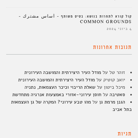
קול קורא לתחרות בנושא: בסיס משותף – أساس مشترك –
COMMON GROUNDS
4 ביוני 2024
תגובות אחרונות
זוהר טל
על
מודל העיר היצירתית והמושבה העירונית
יואב קוטיק
על
מודל העיר היצירתית והמושבה העירונית
מיכל ביטון
על
שאלת הריבוי וכיכר העצמאות, נתניה
סאטיבה
על
חוסן עירוני-אזורי באמצעות אנרגיה מתחדשת
הגנן מרמת גן
על
מהו טבע עירוני? המקרה של גן העצמאות
בתל אביב
תגיות