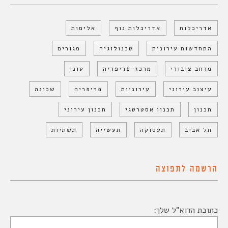
אדריכלות
אדריכלות נוף
אלימות
התחדשות עירונית
טכנולוגיה
מגורים
מרחב ציבורי
מרכז-פריפריה
עוני
עיצוב עירוני
עירוניות
פריפריה
שכונה
תכנון
תכנון אסטרטגי
תכנון עירוני
תל אביב
תעסוקה
תעשייה
תשתיות
הרשמה לתפוצה
כתובת הדוא"ל שלך: