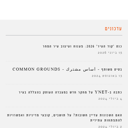
עדכונים
כנס ‘קוד העיר’ 2026: פענוח ועיצוב עיר המחר
15 ביוני 2026
בסיס משותף – أساس مشترك – COMMON GROUNDS
13 באוגוסט 2024
כתבה ב-YNET על מחקר חדש במעבדה העוסק בהצללה בעיר
4 ביולי 2024
האם השכונות עדיין חשובות? על תושבים, קובעי מדיניות ואפשרויות
להתפתחות עתידית
2 ביולי 2024