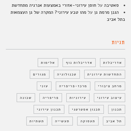
סאטיבה
על
חוסן עירוני-אזורי באמצעות אנרגיה מתחדשת
הגנן מרמת גן
על
מהו טבע עירוני? המקרה של גן העצמאות
בתל אביב
תגיות
אדריכלות
אדריכלות נוף
אלימות
התחדשות עירונית
טכנולוגיה
מגורים
מרחב ציבורי
מרכז-פריפריה
עוני
עיצוב עירוני
עירוניות
פריפריה
שכונה
תכנון
תכנון אסטרטגי
תכנון עירוני
תל אביב
תעסוקה
תעשייה
תשתיות