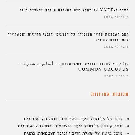
כתבה ב-YNET על מחקר חדש במעבדה העוסק בהצללה בעיר
4 ביולי 2024
האם השכונות עדיין חשובות? על תושבים, קובעי מדיניות ואפשרויות
להתפתחות עתידית
2 ביולי 2024
קול קורא לתחרות בנושא: בסיס משותף – أساس مشترك –
COMMON GROUNDS
4 ביוני 2024
תגובות אחרונות
זוהר טל
על
מודל העיר היצירתית והמושבה העירונית
יואב קוטיק
על
מודל העיר היצירתית והמושבה העירונית
מיכל ביטון
על
שאלת הריבוי וכיכר העצמאות, נתניה