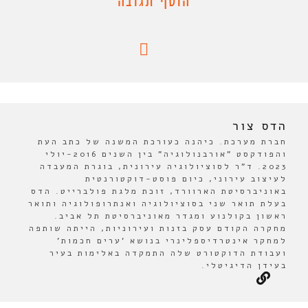
הוסף תגובה
הדס צור
חברת מערכת. כיהנה כעורכת המשנה של כתב העת
והפודקסט "אורבנולוגיה" בין השנים 2016-יולי
2023. ד"ר לסוציולוגיה עירונית, בוגרת המעבדה
לעיצוב עירוני, כיום פוסט-דוקטורנטית
באוניברסיטת הארוורד, זוכת מלגת פולברייט. הדס
בעלת תואר שני בסוציולוגיה ואנתרופולוגיה ותואר
ראשון בקולנוע ומגדר מאוניברסיטת תל אביב.
מחקרה הקודם עסק בזנות ועירוניות, הייתה שותפה
למחקר אינטרדיספלינרי בנושא 'ערים חכמות'
ועבודת הדוקטורט שלה התמקדה באלימות בעיר
בעידן הדיגיטלי.