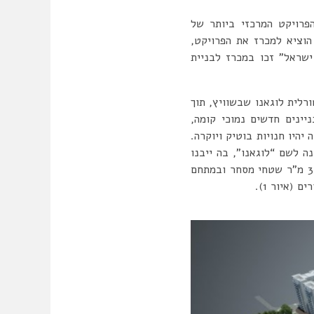
הפרויקט המרכזי ביותר של
מנהל מקרקעי ישראל הוציא למכרז את הפרויקט,
ישראל” זכו במכרז לבניית
לית לוגאנו שבשוויץ, תוך
יינים חדשים נמוכי קומה,
יהיו חנויות בוטיק ויוקרה.
 לשם “לוגאנו”, בה ייבנו
266 יחידות דיור וכ- 3,500 מ”ר שטחי מסחר. במתחם השני ייבנו 250 יחידות דיור ועוד כ- 3,000 מ”ר שטחי מסחר ובמתחם