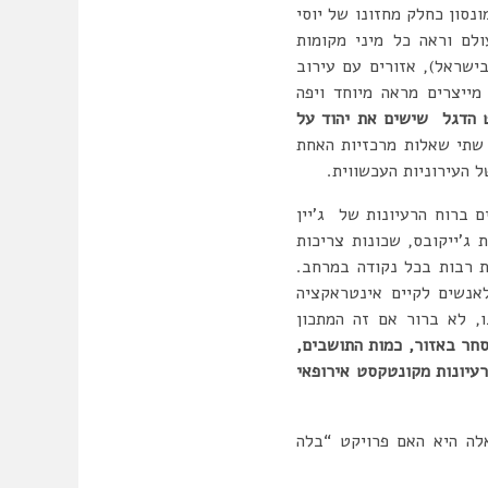
נסון כחלק מחזונו של יוסי
ר הסתובב בעולם וראה כל מיני מקומות
אפס (ללא נסיגה של 3-4 מטרים כפי שנהוג בישראל), אזורים עם עירוב
מייצרים מראה מיוחד ויפה
ט הדגל שישים את יהוד על
שתי שאלות מרכזיות האחת
 העירוניות העכשווית.
 ברוח הרעיונות של ג’יין
ג’ייקובס, שכונות צריכות
ות רבות בכל נקודה במרחב.
לאנשים לקיים אינטראקציה
, לא ברור אם זה המתכון
חר באזור, כמות התושבים,
רעיונות מקונטקסט אירופאי
לה היא האם פרויקט “בלה