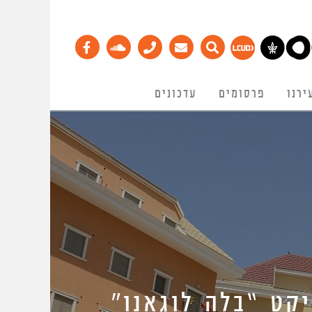
ירנו
פרסומים
עדכונים
קט “בלה לוגאנו”