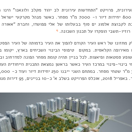
רונית, פרויקט “התחדשות עירונית לב יהוד מקלב ולוגאנו” הינו 
יהוד-מונוסון. בפרויקט כ- 800 יחידות דיור ו- 7000 מ”ר מסחר. כאשר 
כת לקבוצת אלמוג ים סוף בבעלותו של אלי פפושדו, וחברת “אאורה 
4
רוזיו-תשבי הופקדו על תכנון השכונה.
ק מחזונו של ראש העיר הקודם להפוך את העיר בדמותה של העיר הפסטור
מאירופה הקלאסית. במקום טיפוסי הבינוי השכיחים בארץ, יקומו בנ
ופע סמטאות ופיאצות. לכל בניין תהיה קומת מסחר הפונה למדרחוב ובה 
 בינוי-פינוי במרכז העיר כאשר בראשן נמצאת התכנית הייחודית העונה