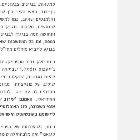
סמטאות, בניינים צבעוניים,
שימושים, מלונות בוטיק בת
ותחושה חמה בניגוד לבניינ
המפה, עם כל המחשבות שאס
בנוגע לייבוא מודלים מחו”ל
כיום חלק גדול מהפרויקטים
2
ג’ייקבוס (1961),
שביקרה את
להיות מגוונות, שוקקות חיי
שילוב של פונקציות מגוונו
חברתית זה עם זה. למרות 
האידיאלי.
האמנם ‘עירוב שי
אופי השכונה, סוג האוכלוסי
ליישומם בקונטקסט הישראלי
כיום, כשהצלחתו של הפרוי
לגואנו” היה מלכתחילה טעות