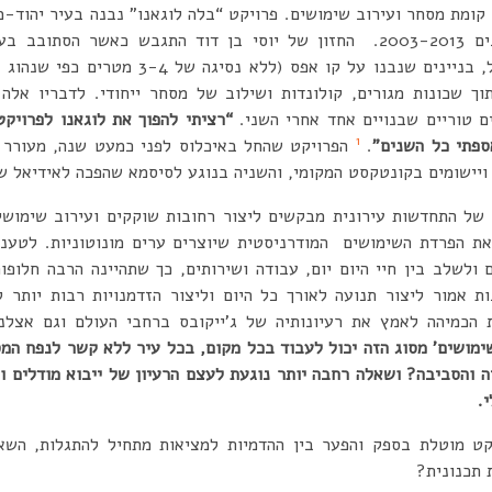
 קומת מסחר ועירוב שימושים. פרויקט “בלה לוגאנו” נבנה בעיר יהוד-מו
בן-דוד, ראש העיר בין שנים 2003-2013. החזון של יוסי בן דוד התגבש כאש
ואלמנטים שאהב, כמו למשל, בניינים שנבנו על קו 
וך שכונות מגורים, קולונדות ושילוב של מסחר ייחודי. לדבריו אלה 
ים טוריים שבנויים אחד אחרי השני.
“רציתי להפוך את לוגאנו לפרויק
1
פתי כל השנים”
.
הפרויקט שהחל באיכלוס לפני כמעט שנה, מעורר 
 ויישומים בקונטקסט המקומי, והשניה בנוגע לסיסמא שהפכה לאידיאל של
 של התחדשות עירונית מבקשים ליצור רחובות שוקקים ועירוב שימושים
 הפרדת השימושים המודרניסטית שיוצרים ערים מונוטוניות. לטענת 
ם ולשלב בין חיי היום יום, עבודה ושירותים, כך שתהיינה הרבה חלופ
ת אמור ליצור תנועה לאורך כל היום וליצור הזדמנויות רבות יותר 
הכמיהה לאמץ את רעיונותיה של ג’ייקובס ברחבי העולם וגם אצלנו
מושים’ מסוג הזה יכול לעבוד בכל מקום, בכל עיר ללא קשר לנפח המס
יה והסביבה? ושאלה רחבה יותר נוגעת לעצם הרעיון של ייבוא מודלים ו
.
קט מוטלת בספק והפער בין ההדמיות למציאות מתחיל להתגלות, השא
 תכנונית?