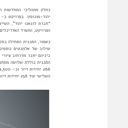
כחלק מתהליכי התחדשות העי
“חברת לוגאנו יהוד”, השיי
הפרויקט, ומשרד האדריכלים 
כאמור, התכנית התחילה כחל
שילוב של אלמנטים נוספים 
ביניהם יחבר מדרחוב ציורי ש
התכנית כוללת שלושה מתחמי
השלישי עוד 258 יחידות דיור. באפריל 2018, אוכלס הפרויקט בשלב א’ כ-10 בניינים, 95 דירות מגורים (איור 1).