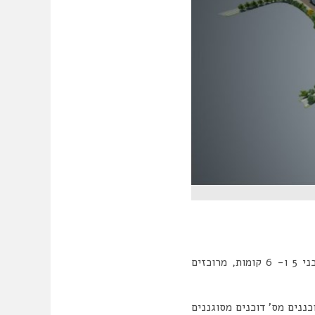
הפרויקט מושתת על פרדיגמת עירוב שימושים בעיקר בין מגורים למסחר. במתחם בנייני מגורים בני 5 ו- 6 קומות, מרוכזים
נים מס’ דוכנים מסוגננים