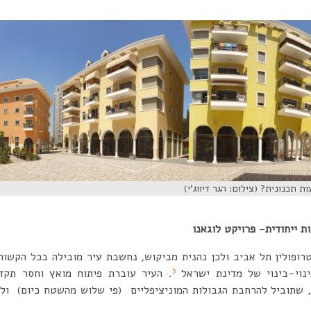
 תכנונית? (צילום: הגר דיווג’י)
ת ייחודית
–
פרויקט לוגאנו
רופולין תל אביב ולכן נהנית מביקוש, נחשבת עיר מובילה בכל הקשור
3
ינוי-בינוי של מדינת ישראל
. העיר עוברת פיתוח מואץ וחסר תקדי
שתוביל להרחבת הגבולות המוניציפליים (פי שלוש מהשטח כיום) ול