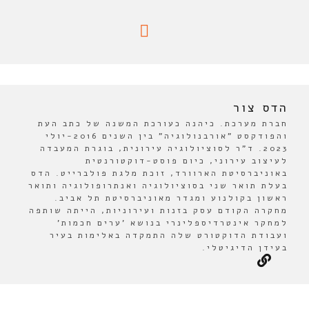
הדס צור
חברת מערכת. כיהנה כעורכת המשנה של כתב העת
והפודקסט "אורבנולוגיה" בין השנים 2016-יולי
2023. ד"ר לסוציולוגיה עירונית, בוגרת המעבדה
לעיצוב עירוני, כיום פוסט-דוקטורנטית
באוניברסיטת הארוורד, זוכת מלגת פולברייט. הדס
בעלת תואר שני בסוציולוגיה ואנתרופולוגיה ותואר
ראשון בקולנוע ומגדר מאוניברסיטת תל אביב.
מחקרה הקודם עסק בזנות ועירוניות, הייתה שותפה
למחקר אינטרדיספלינרי בנושא 'ערים חכמות'
ועבודת הדוקטורט שלה התמקדה באלימות בעיר
בעידן הדיגיטלי.