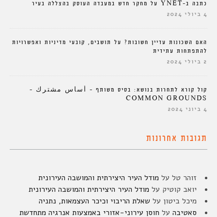
כתבה ב-YNET על מחקר חדש במעבדה העוסק בהצללה בעיר
4 ביולי 2024
האם השכונות עדיין חשובות? על תושבים, קובעי מדיניות ואפשרויות
להתפתחות עתידית
2 ביולי 2024
קול קורא לתחרות בנושא: בסיס משותף – أساس مشترك –
COMMON GROUNDS
4 ביוני 2024
תגובות אחרונות
זוהר טל
על
מודל העיר היצירתית והמושבה העירונית
יואב קוטיק
על
מודל העיר היצירתית והמושבה העירונית
מיכל ביטון
על
שאלת הריבוי וכיכר העצמאות, נתניה
סאטיבה
על
חוסן עירוני-אזורי באמצעות אנרגיה מתחדשת