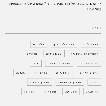
הגנן מרמת גן
על
מהו טבע עירוני? המקרה של גן העצמאות
בתל אביב
תגיות
אדריכלות
אדריכלות נוף
אלימות
התחדשות עירונית
טכנולוגיה
מגורים
מרחב ציבורי
מרכז-פריפריה
עוני
עיצוב עירוני
עירוניות
פריפריה
שכונה
תכנון
תכנון אסטרטגי
תכנון עירוני
תל אביב
תעסוקה
תעשייה
תשתיות